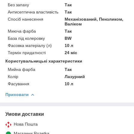
Без запаху
Так
Антисептична властивість
Так
Спосіб нанесення
Механізований, Пензликом,
Валіком
Миюча фарба
Так
База під колеровку
BW
Фасовка матеріалу (л)
10 л
Термін придатності
24 міс
Користувальницькі характеристики
Мийна фарба
Так
Колір
Лазурний
Фасування
10 л
Приховати
Умови доставки
Нова Пошта
Магазини Rozetka