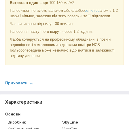
Витрата в один шар:
100-150 мл/м2.
Наноситься пензлем, валиком або фарбор
озпилюв
ачем в 1-2
шари і більше, залежно від типу поверхні та її підготовки.
Час висихання від пилу - 30 хвилин.
Нанесення наступного шару - через 1-2 години.
Фарба колерується на професійному обладнанні в повній
відповідності з еталонними відтінками палітри NCS.
Кольоропередача може незначно відрізнятися в залежності
від типу дисплея.
Приховати
Характеристики
Основні
Виробник
SkyLine
Країна виробник
Україна