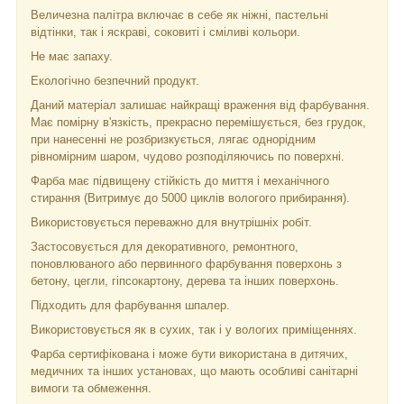
Величезна палітра включає в себе як ніжні, пастельні
відтінки, так і яскраві, соковиті і сміливі кольори.
Не має запаху.
Екологічно безпечний продукт.
Даний матеріал залишає найкращі враження від фарбування.
Має помірну в'язкість, прекрасно перемішується, без грудок,
при нанесенні не розбризкується, лягає однорідним
рівномірним шаром, чудово розподіляючись по поверхні.
Фарба має підвищену стійкість до миття і механічного
стирання (Витримує до 5000 циклів вологого прибирання).
Використовується переважно для внутрішніх робіт.
Застосовується для декоративного, ремонтного,
поновлюваного або первинного фарбування поверхонь з
бетону, цегли, гіпсокартону, дерева та інших поверхонь.
Підходить для фарбування шпалер.
Використовується як в сухих, так і у вологих приміщеннях.
Фарба сертифікована і може бути використана в дитячих,
медичних та інших установах, що мають особливі санітарні
вимоги та обмеження.