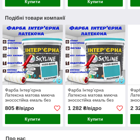
Купити
Купити
Подібні товари компанії
Фарба Інтер'єрна
Фарба Інтер'єрна
Фарб
Латексна матова миюча
Латексна матова миюча
Лате
зносостійка емаль без
зносостійка емаль без
знос
запаху для стін і стель
запаху для стін і стель
запа
805
1 282
2 3
₴/відро
₴/відро
Skyline Лазурна 3 л
Skyline Лазурна 5 л
Skyl
Купити
Купити
Про нас