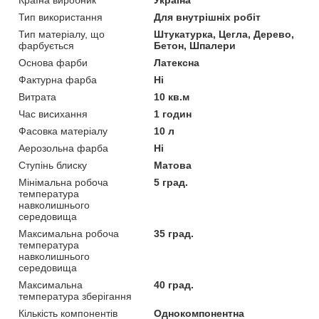
Тип використання
Для внутрішніх робіт
Тип матеріалу, що
Штукатурка, Цегла, Дерево,
фарбується
Бетон, Шпалери
Основа фарби
Латексна
Фактурна фарба
Ні
Витрата
10 кв.м
Час висихання
1 годин
Фасовка матеріалу
10 л
Аерозольна фарба
Ні
Ступінь блиску
Матова
Мінімальна робоча
5 град.
температура
навколишнього
середовища
Максимальна робоча
35 град.
температура
навколишнього
середовища
Максимальна
40 град.
температура зберігання
Кількість компонентів
Однокомпонентна