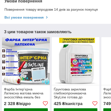
Умови повернення
Повернення товару впродовж 14 днів за рахунок покупця
Всі умови повернення
З цим товаром також замовляють
Фарба Інтер'єрна
Ґрунтовка акрилова
Фарб
Латексна матова миюча
глибокопроникаюча
Лате
зносостійка емаль без
SkyLine готова до
знос
запаху для стін і стель
застосування 10л
запа
2 328
425
749
₴/відро
₴/каністра
Skyline Фреш Айс 10 л
Skyl