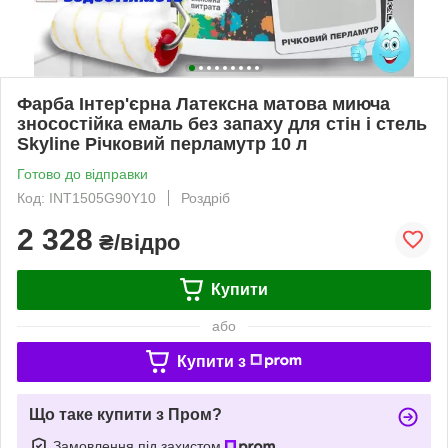
Фарба Інтер'єрна Латексна матова миюча
зносостійка емаль без запаху для стін і стель
Skyline Річковий перламутр 10 л
Готово до відправки
Код: INT1505G90Y10
Роздріб
2 328
₴/відро
Купити
або
Купити з
Що таке купити з Пром?
Замовлення під захистом