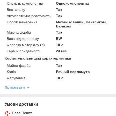
Кількість компонентів
Однокомпонентна
Без запаху
Так
Антисептична властивість
Так
Спосіб нанесення
Механізований, Пензликом,
Валіком
Миюча фарба
Так
База під колеровку
BW
Фасовка матеріалу (л)
10 л
Термін придатності
24 міс
Користувальницькі характеристики
Мийна фарба
Так
Колір
Речний перламутр
Фасування
10 л
Приховати
Умови доставки
Нова Пошта