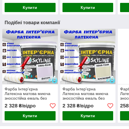
Купити
Купити
Подібні товари компанії
Фарба Інтер'єрна
Фарба Інтер'єрна
Фарб
Латексна матова миюча
Латексна матова миюча
Лате
зносостійка емаль без
зносостійка емаль без
знос
запаху для стін і стель
запаху для стін і стель
запа
2 328
2 328
258
₴/відро
₴/відро
Skyline Йогурт 10 л
Skyline Кремова 10 л
Skyl
перл
Купити
Купити