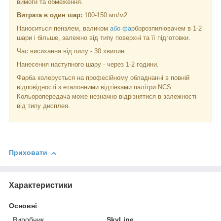
вимоги та обмеження.
Витрата в один шар:
100-150 мл/м2.
Наноситься пензлем, валиком
або фа
рборозпилювачем в 1-2
шари і більше, залежно від типу поверхні та її підготовки.
Час висихання від пилу - 30 хвилин.
Нанесення наступного шару - через 1-2 години.
Фарба колерується на професійному обладнанні в повній
відповідності з еталонними відтінками палітри NCS.
Кольоропередача може незначно відрізнятися в залежності
від типу дисплея.
Приховати
Характеристики
Основні
Виробник
SkyLine