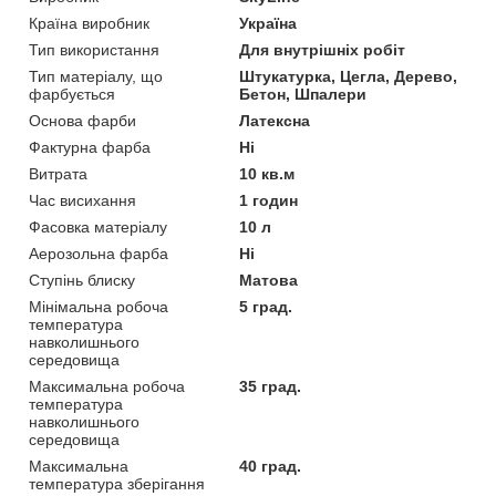
Країна виробник
Україна
Тип використання
Для внутрішніх робіт
Тип матеріалу, що
Штукатурка, Цегла, Дерево,
фарбується
Бетон, Шпалери
Основа фарби
Латексна
Фактурна фарба
Ні
Витрата
10 кв.м
Час висихання
1 годин
Фасовка матеріалу
10 л
Аерозольна фарба
Ні
Ступінь блиску
Матова
Мінімальна робоча
5 град.
температура
навколишнього
середовища
Максимальна робоча
35 град.
температура
навколишнього
середовища
Максимальна
40 град.
температура зберігання