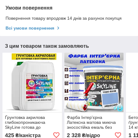
Умови повернення
Повернення товару впродовж 14 днів за рахунок покупця
Всі умови повернення
З цим товаром також замовляють
Ґрунтовка акрилова
Фарба Інтер'єрна
Бето
глибокопроникаюча
Латексна матова миюча
ґрун
SkyLine готова до
зносостійка емаль без
14 к
застосування 10л
запаху для стін і стель
нап
425
2 328
1 1
₴/каністра
₴/відро
Skyline Небесний 10 л