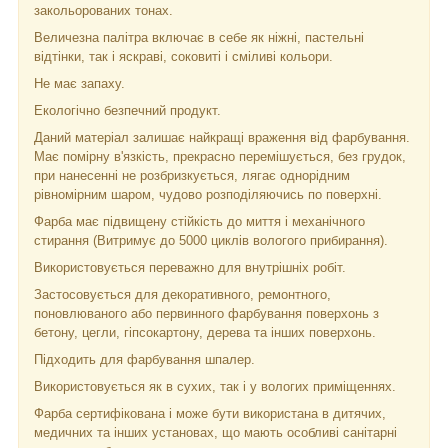
закольорованих тонах.
Величезна палітра включає в себе як ніжні, пастельні
відтінки, так і яскраві, соковиті і сміливі кольори.
Не має запаху.
Екологічно безпечний продукт.
Даний матеріал залишає найкращі враження від фарбування.
Має помірну в'язкість, прекрасно перемішується, без грудок,
при нанесенні не розбризкується, лягає однорідним
рівномірним шаром, чудово розподіляючись по поверхні.
Фарба має підвищену стійкість до миття і механічного
стирання (Витримує до 5000 циклів вологого прибирання).
Використовується переважно для внутрішніх робіт.
Застосовується для декоративного, ремонтного,
поновлюваного або первинного фарбування поверхонь з
бетону, цегли, гіпсокартону, дерева та інших поверхонь.
Підходить для фарбування шпалер.
Використовується як в сухих, так і у вологих приміщеннях.
Фарба сертифікована і може бути використана в дитячих,
медичних та інших установах, що мають особливі санітарні