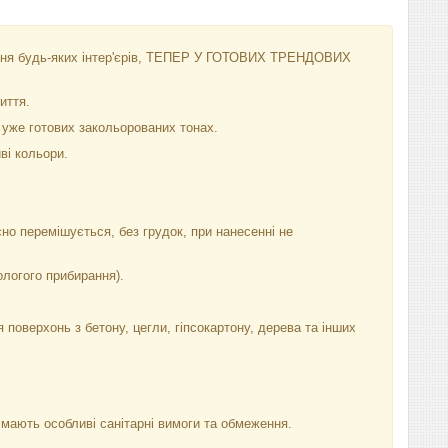
ння будь-яких інтер'єрів, ТЕПЕР У ГОТОВИХ ТРЕНДОВИХ
иття.
 уже готових закольорованих тонах.
иві кольори.
но перемішується, без грудок, при нанесенні не
ологого прибирання).
оверхонь з бетону, цегли, гіпсокартону, дерева та інших
мають особливі санітарні вимоги та обмеження.