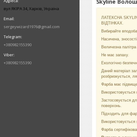
Skyline Волош
вул ЯКІРА 34, Харків, Україна
ЛАТЕКСНА SKYLINE
ВІДТІНКАХ.
sergeywizard1976@gmail.com
Вибирайте вподобан
Насичена, зносості
+380982155390
Величезна палітра в
Не має запаху.
+380982155390
Екологічно безпечн
Даний матеріал зал
розбризкується, л
Фарба має підвищен
Використовується п
Застосовується для
поверхонь.
Підходить для фа
Використовується я
Фарба сертифікован