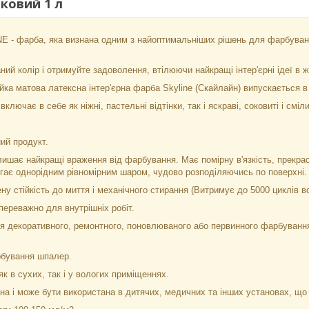
ковий 1 л
 - фарба, яка визнана одним з найоптимальніших рішень для фарбува
ий колір і отримуйте задоволення, втілюючи найкращі інтер'єрні ідеї в ж
йка матова латексна інтер'єрна фарба Skyline (Скайлайн) випускається в
ключає в себе як ніжні, пастельні відтінки, так і яскраві, соковиті і сміл
ий продукт.
ишає найкращі враження від фарбування. Має помірну в'язкість, прекрас
ягає однорідним рівномірним шаром, чудово розподіляючись по поверхні.
у стійкість до миття і механічного стирання (Витримує до 5000 циклів в
ереважно для внутрішніх робіт.
 декоративного, ремонтного, поновлюваного або первинного фарбування п
рбування шпалер.
к в сухих, так і у вологих приміщеннях.
а і може бути використана в дитячих, медичних та інших установах, що 