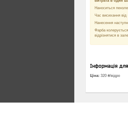
Витрата в один ш
Наноситься пензле
Час висихання від 
Нанесення наступно
Фарба колерується
відрізнятися в зал
Інформація дл
Ціна:
320 ₴/відро