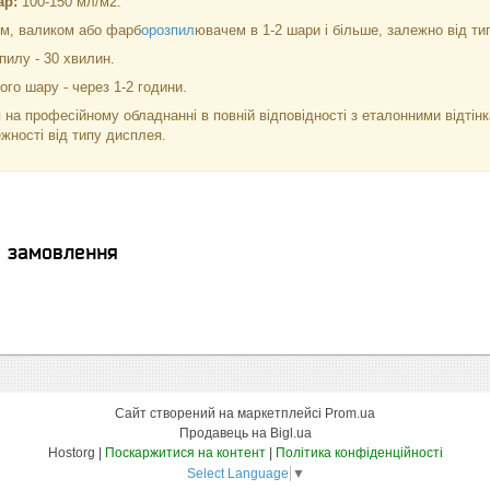
ар:
100-150 мл/м2.
м, валиком або фарб
орозпил
ювачем в 1-2 шари і більше, залежно від тип
пилу - 30 хвилин.
го шару - через 1-2 години.
 на професійному обладнанні в повній відповідності з еталонними відті
ежності від типу дисплея.
я замовлення
Сайт створений на маркетплейсі
Prom.ua
Продавець на Bigl.ua
Hostorg |
Поскаржитися на контент
|
Політика конфіденційності
Select Language
▼