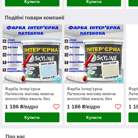
Купити
Купити
Подібні товари компанії
Фарба Інтер'єрна
Фарба Інтер'єрна
Фарб
Латексна матова миюча
Латексна матова миюча
Лате
зносостійка емаль без
зносостійка емаль без
знос
запаху для стін і стель
запаху для стін і стель
запа
1 186
1 186
1 1
₴/відро
₴/відро
Skyline Фреш Айс 5 л
Skyline Кремова 5 л
Skyl
Купити
Купити
Про нас