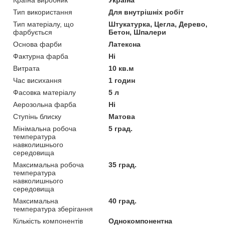
Тип використання
Для внутрішніх робіт
Тип матеріалу, що
Штукатурка, Цегла, Дерево,
фарбується
Бетон, Шпалери
Основа фарби
Латексна
Фактурна фарба
Ні
Витрата
10 кв.м
Час висихання
1 годин
Фасовка матеріалу
5 л
Аерозольна фарба
Ні
Ступінь блиску
Матова
Мінімальна робоча
5 град.
температура
навколишнього
середовища
Максимальна робоча
35 град.
температура
навколишнього
середовища
Максимальна
40 град.
температура зберігання
Кількість компонентів
Однокомпонентна