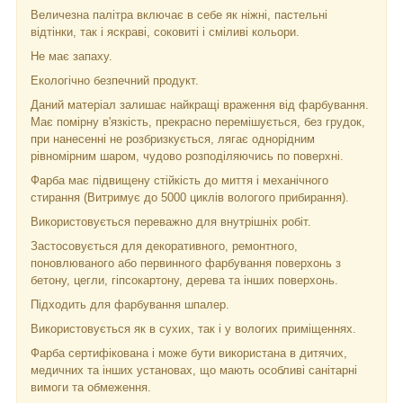
Величезна палітра включає в себе як ніжні, пастельні
відтінки, так і яскраві, соковиті і сміливі кольори.
Не має запаху.
Екологічно безпечний продукт.
Даний матеріал залишає найкращі враження від фарбування.
Має помірну в'язкість, прекрасно перемішується, без грудок,
при нанесенні не розбризкується, лягає однорідним
рівномірним шаром, чудово розподіляючись по поверхні.
Фарба має підвищену стійкість до миття і механічного
стирання (Витримує до 5000 циклів вологого прибирання).
Використовується переважно для внутрішніх робіт.
Застосовується для декоративного, ремонтного,
поновлюваного або первинного фарбування поверхонь з
бетону, цегли, гіпсокартону, дерева та інших поверхонь.
Підходить для фарбування шпалер.
Використовується як в сухих, так і у вологих приміщеннях.
Фарба сертифікована і може бути використана в дитячих,
медичних та інших установах, що мають особливі санітарні
вимоги та обмеження.