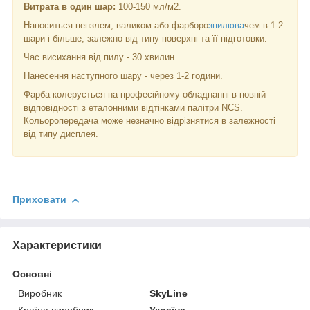
Витрата в один шар:
100-150 мл/м2.
Наноситься пензлем, валиком або фарборо
зпилюва
чем в 1-2
шари і більше, залежно від типу поверхні та її підготовки.
Час висихання від пилу - 30 хвилин.
Нанесення наступного шару - через 1-2 години.
Фарба колерується на професійному обладнанні в повній
відповідності з еталонними відтінками палітри NCS.
Кольоропередача може незначно відрізнятися в залежності
від типу дисплея.
Приховати
Характеристики
Основні
Виробник
SkyLine
Країна виробник
Україна