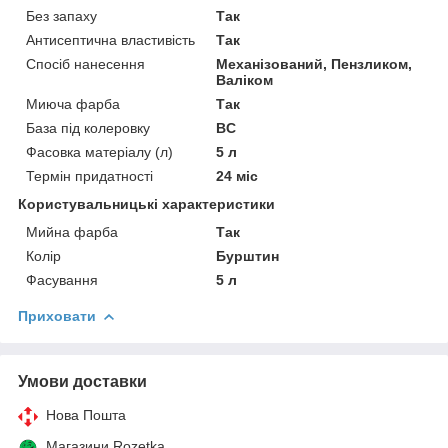
Без запаху
Так
Антисептична властивість
Так
Спосіб нанесення
Механізований, Пензликом,
Валіком
Миюча фарба
Так
База під колеровку
BC
Фасовка матеріалу (л)
5 л
Термін придатності
24 міс
Користувальницькі характеристики
Мийна фарба
Так
Колір
Бурштин
Фасування
5 л
Приховати
Умови доставки
Нова Пошта
Магазини Rozetka