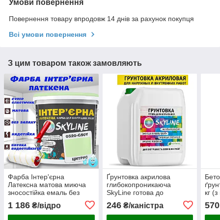
Умови повернення
Повернення товару впродовж 14 днів за рахунок покупця
Всі умови повернення
З цим товаром також замовляють
Фарба Інтер'єрна
Ґрунтовка акрилова
Бето
Латексна матова миюча
глибокопроникаюча
ґрун
зносостійка емаль без
SkyLine готова до
кг (
запаху для стін і стель
застосування 5л
нап
1 186
246
570
₴/відро
₴/каністра
Skyline Цитрус 5 л