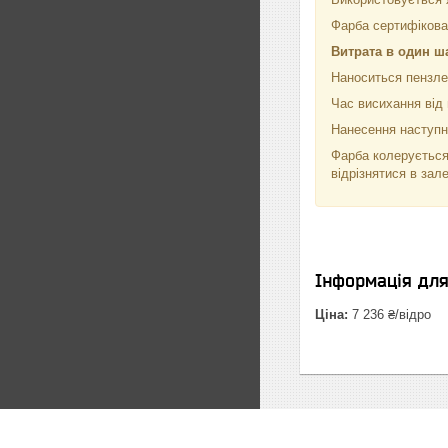
Фарба сертифікован
Витрата в один ш
Наноситься пензле
Час висихання від 
Нанесення наступно
Фарба колерується
відрізнятися в зал
Інформація дл
Ціна:
7 236 ₴/відро