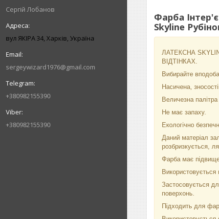
Сергій Лобанов
Фарба Інтер'є
Skyline Рубіно
вул ЯКІРА 34, Харків, Україна
ЛАТЕКСНА SKYLINE
ВІДТІНКАХ.
sergeywizard1976@gmail.com
Вибирайте вподобан
Насичена, зносості
+380982155390
Величезна палітра в
Не має запаху.
+380982155390
Екологічно безпечн
Даний матеріал зал
розбризкується, л
Фарба має підвищен
Використовується п
Застосовується для
поверхонь.
Підходить для фа
Використовується я