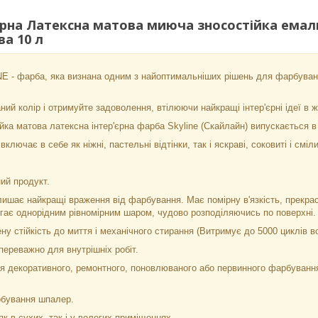
рна Латексна матова миюча зносостійка емаль 
ва 10 л
 - фарба, яка визнана одним з найоптимальніших рішень для фарбува
ий колір і отримуйте задоволення, втілюючи найкращі інтер'єрні ідеї в ж
йка матова латексна інтер'єрна фарба Skyline (Скайлайн) випускається в
ключає в себе як ніжні, пастельні відтінки, так і яскраві, соковиті і сміл
ий продукт.
ишає найкращі враження від фарбування. Має помірну в'язкість, прекрас
ягає однорідним рівномірним шаром, чудово розподіляючись по поверхні.
у стійкість до миття і механічного стирання (Витримує до 5000 циклів в
ереважно для внутрішніх робіт.
 декоративного, ремонтного, поновлюваного або первинного фарбування п
рбування шпалер.
к в сухих, так і у вологих приміщеннях.