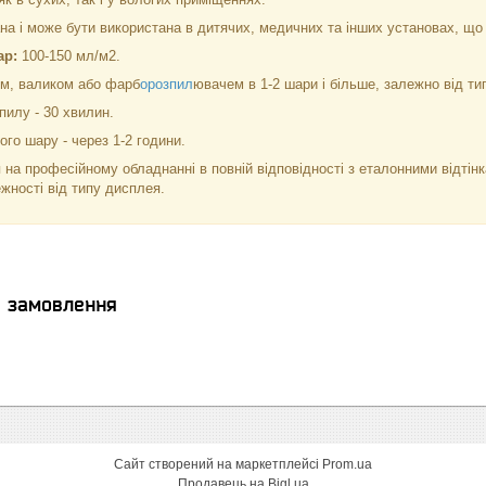
а і може бути використана в дитячих, медичних та інших установах, що 
ар:
100-150 мл/м2.
м, валиком або фарб
орозпил
ювачем в 1-2 шари і більше, залежно від тип
пилу - 30 хвилин.
го шару - через 1-2 години.
 на професійному обладнанні в повній відповідності з еталонними відті
ежності від типу дисплея.
я замовлення
Сайт створений на маркетплейсі
Prom.ua
Продавець на Bigl.ua