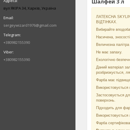
Шалфей 3 л
вул ЯКІРА 34, Харків, Україна
ЛАТЕКСНА SKYLINE
ВІДТІНКАХ.
sergeywizard1976@gmail.com
Вибирайте вподобан
Насичена, зносості
+380982155390
Величезна палітра в
Не має запаху.
+380982155390
Екологічно безпечн
Даний матеріал зал
розбризкується, л
Фарба має підвищен
Використовується п
Застосовується для
поверхонь.
Підходить для фа
Використовується я
Фарба сертифікован