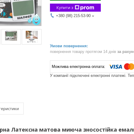
Купити з
+380 (98) 215-53-90
повернення товару протягом 14 днів
за раху
У компанії підключені електронні платежі. Те
теристики
рна Латексна матова миюча зносостійка емаль б