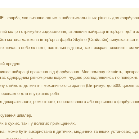
 - фарба, яка визнана одним з найоптимальніших рішень для фарбува
ий колір і отримуйте задоволення, втілюючи найкращі інтер'єрні ідеї в ж
йка матова латексна інтер'єрна фарба Skyline (Скайлайн) випускається в
ключає в себе як ніжні, пастельні відтінки, так і яскраві, соковиті і сміл
ий продукт.
ишає найкращі враження від фарбування. Має помірну в'язкість, прекрас
ягає однорідним рівномірним шаром, чудово розподіляючись по поверхні.
у стійкість до миття і механічного стирання (Витримує до 5000 циклів в
ереважно для внутрішніх робіт.
 декоративного, ремонтного, поновлюваного або первинного фарбування п
рбування шпалер.
к в сухих, так і у вологих приміщеннях.
а і може бути використана в дитячих, медичних та інших установах, що 