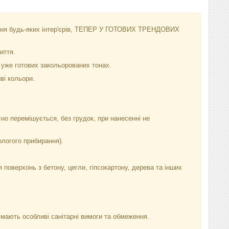
ння будь-яких інтер'єрів, ТЕПЕР У ГОТОВИХ ТРЕНДОВИХ
иття.
 уже готових закольорованих тонах.
иві кольори.
но перемішується, без грудок, при нанесенні не
ологого прибирання).
оверхонь з бетону, цегли, гіпсокартону, дерева та інших
мають особливі санітарні вимоги та обмеження.