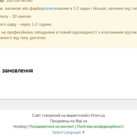
ар:
100-150 мл/м2.
м, валиком або фарбор
озпилюв
ачем в 1-2 шари і більше, залежно від тип
пилу - 30 хвилин.
го шару - через 1-2 години.
 на професійному обладнанні в повній відповідності з еталонними відті
ежності від типу дисплея.
я замовлення
Сайт створений на маркетплейсі
Prom.ua
Продавець на Bigl.ua
Hostorg |
Поскаржитися на контент
|
Політика конфіденційності
Select Language
▼