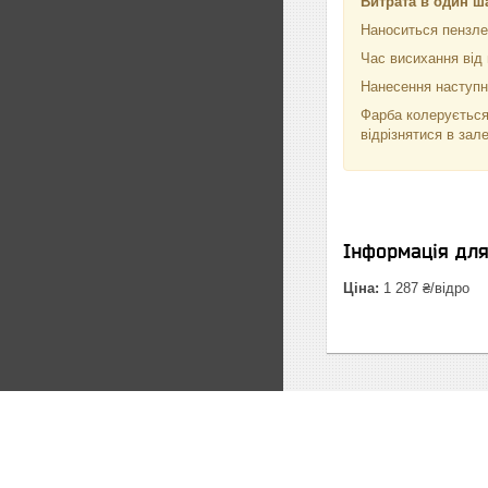
Витрата в один ш
Наноситься пензле
Час висихання від 
Нанесення наступно
Фарба колерується
відрізнятися в зал
Інформація дл
Ціна:
1 287 ₴/відро