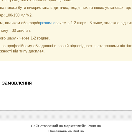
а і може бути використана в дитячих, медичних та інших установах, що 
ар:
100-150 мл/м2.
м, валиком або фарбо
розпилю
вачем в 1-2 шари і більше, залежно від тип
пилу - 30 хвилин.
го шару - через 1-2 години.
 на професійному обладнанні в повній відповідності з еталонними відті
ежності від типу дисплея.
я замовлення
Сайт створений на маркетплейсі
Prom.ua
Продавець на Bigl.ua