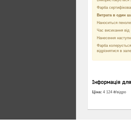
Фарба сертифікован
Витрата в один ш
Наноситься пензле
Час висихання від 
Нанесення наступно
Фарба колерується
відрізнятися в зал
Інформація дл
Ціна:
4 124 ₴/відро