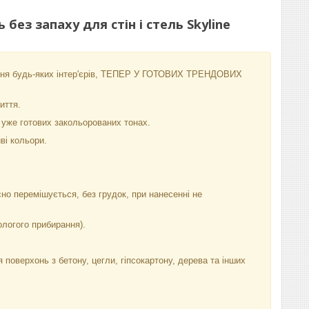
ез запаху для стін і стель Skyline
ння будь-яких інтер'єрів, ТЕПЕР У ГОТОВИХ ТРЕНДОВИХ
иття.
 уже готових закольорованих тонах.
иві кольори.
но перемішується, без грудок, при нанесенні не
ологого прибирання).
оверхонь з бетону, цегли, гіпсокартону, дерева та інших