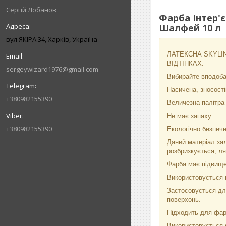
Сергій Лобанов
Фарба Інтер'є
Шалфей 10 л
вул ЯКІРА 34, Харків, Україна
ЛАТЕКСНА SKYLINE
ВІДТІНКАХ.
sergeywizard1976@gmail.com
Вибирайте вподобан
Насичена, зносості
+380982155390
Величезна палітра в
Не має запаху.
+380982155390
Екологічно безпечн
Даний матеріал зал
розбризкується, л
Фарба має підвищен
Використовується п
Застосовується для
поверхонь.
Підходить для фа
Використовується я