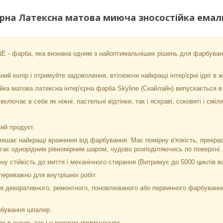
рна Латексна матова миюча зносостійка емаль б
 - фарба, яка визнана одним з найоптимальніших рішень для фарбува
ий колір і отримуйте задоволення, втілюючи найкращі інтер'єрні ідеї в ж
йка матова латексна інтер'єрна фарба Skyline (Скайлайн) випускається в
ключає в себе як ніжні, пастельні відтінки, так і яскраві, соковиті і сміл
ий продукт.
ишає найкращі враження від фарбування. Має помірну в'язкість, прекрас
ягає однорідним рівномірним шаром, чудово розподіляючись по поверхні.
у стійкість до миття і механічного стирання (Витримує до 5000 циклів в
ереважно для внутрішніх робіт.
 декоративного, ремонтного, поновлюваного або первинного фарбування п
рбування шпалер.
к в сухих, так і у вологих приміщеннях.