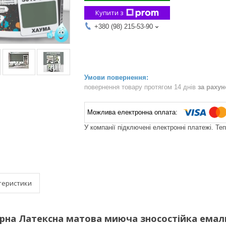
Купити з
+380 (98) 215-53-90
повернення товару протягом 14 днів
за раху
У компанії підключені електронні платежі. Те
теристики
рна Латексна матова миюча зносостійка емаль б