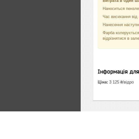
Витрата в один ш
Наноситься пензле
Час висихання від 
Нанесення наступно
Фарба колерується
відрізнятися в зал
Інформація дл
Ціна:
3 125 ₴/відро