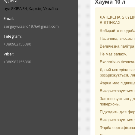
Хаума 10 л
вул ЯКІРА 34, Харків, Україна
ЛАТЕКСНА SKYLINE
ВІДТІНКАХ.
sergeywizard1976@gmail.com
Вибирайте вподобан
Насичена, зносості
+380982155390
Величезна палітра в
Не має запаху.
+380982155390
Екологічно безпечн
Даний матеріал зал
розбризкується, л
Фарба має підвищен
Використовується п
Застосовується для
поверхонь.
Підходить для фа
Використовується я
Фарба сертифікован