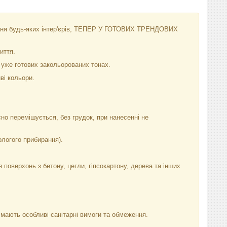
ння будь-яких інтер'єрів, ТЕПЕР У ГОТОВИХ ТРЕНДОВИХ
иття.
 уже готових закольорованих тонах.
иві кольори.
но перемішується, без грудок, при нанесенні не
ологого прибирання).
оверхонь з бетону, цегли, гіпсокартону, дерева та інших
мають особливі санітарні вимоги та обмеження.