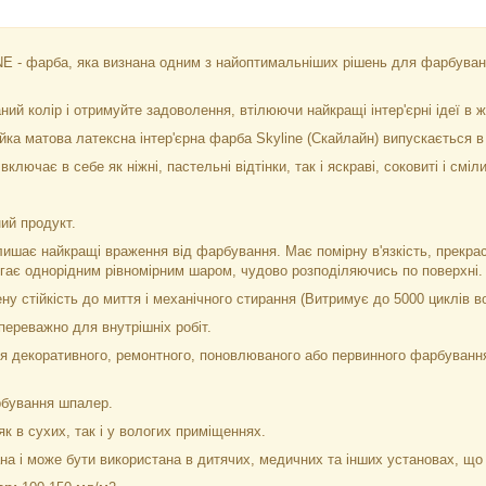
 - фарба, яка визнана одним з найоптимальніших рішень для фарбува
ий колір і отримуйте задоволення, втілюючи найкращі інтер'єрні ідеї в ж
йка матова латексна інтер'єрна фарба Skyline (Скайлайн) випускається в
ключає в себе як ніжні, пастельні відтінки, так і яскраві, соковиті і сміл
ий продукт.
ишає найкращі враження від фарбування. Має помірну в'язкість, прекрас
ягає однорідним рівномірним шаром, чудово розподіляючись по поверхні.
у стійкість до миття і механічного стирання (Витримує до 5000 циклів в
ереважно для внутрішніх робіт.
 декоративного, ремонтного, поновлюваного або первинного фарбування п
рбування шпалер.
к в сухих, так і у вологих приміщеннях.
а і може бути використана в дитячих, медичних та інших установах, що 