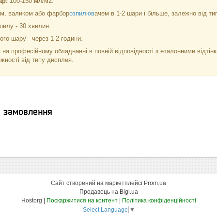
ар:
100-150 мл/м2.
м, валиком або фарбор
озпилюв
ачем в 1-2 шари і більше, залежно від тип
пилу - 30 хвилин.
го шару - через 1-2 години.
 на професійному обладнанні в повній відповідності з еталонними відті
ежності від типу дисплея.
я замовлення
Сайт створений на маркетплейсі
Prom.ua
Продавець на Bigl.ua
Hostorg |
Поскаржитися на контент
|
Політика конфіденційності
Select Language
▼