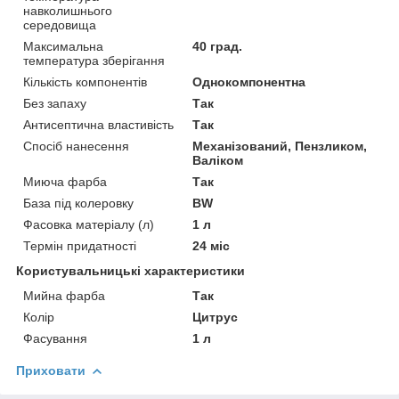
навколишнього
середовища
Максимальна
40 град.
температура зберігання
Кількість компонентів
Однокомпонентна
Без запаху
Так
Антисептична властивість
Так
Спосіб нанесення
Механізований, Пензликом,
Валіком
Миюча фарба
Так
База під колеровку
BW
Фасовка матеріалу (л)
1 л
Термін придатності
24 міс
Користувальницькі характеристики
Мийна фарба
Так
Колір
Цитрус
Фасування
1 л
Приховати