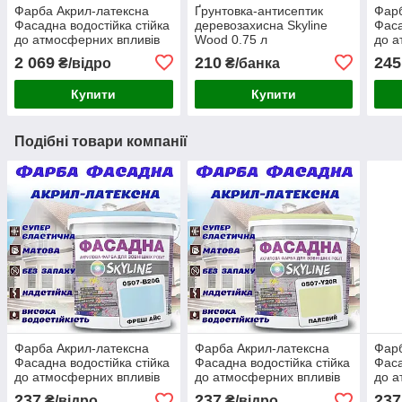
Фарба Акрил-латексна
Ґрунтовка-антисептик
Фарб
Фасадна водостійка стійка
деревозахисна Skyline
Фаса
до атмосферних впливів
Wood 0.75 л
до а
емаль Амброзія Skyline 10
(протигрибкова)
емал
2 069
210
245
₴/відро
₴/банка
л
л
Купити
Купити
Подібні товари компанії
Фарба Акрил-латексна
Фарба Акрил-латексна
Фарб
Фасадна водостійка стійка
Фасадна водостійка стійка
Фаса
до атмосферних впливів
до атмосферних впливів
до а
емаль Фреш Айс Skyline 1
емаль Палевий Skyline 1 л
емал
237
237
237
₴/відро
₴/відро