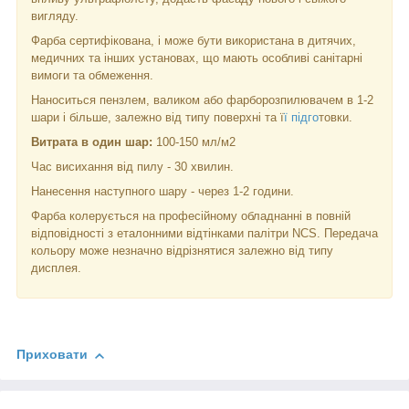
вигляду.
Фарба сертифікована, і може бути використана в дитячих,
медичних та інших установах, що мають особливі санітарні
вимоги та обмеження.
Наноситься пензлем, валиком або фарборозпилювачем в 1-2
шари і більше, залежно від типу поверхні та ї
ї підго
товки.
Витрата в один шар:
100-150 мл/м
2
Час висихання від пилу - 30 хвилин.
Нанесення наступного шару - через 1-2 години.
Фарба колерується на професійному обладнанні в повній
відповідності з еталонними відтінками палітри NCS. Передача
кольору може незначно відрізнятися залежно від типу
дисплея.
Приховати