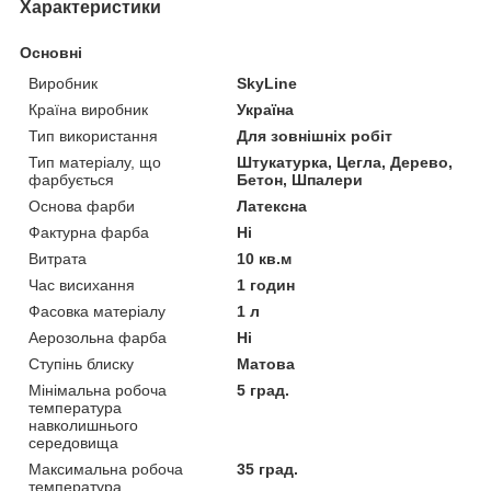
Характеристики
Основні
Виробник
SkyLine
Країна виробник
Україна
Тип використання
Для зовнішніх робіт
Тип матеріалу, що
Штукатурка, Цегла, Дерево,
фарбується
Бетон, Шпалери
Основа фарби
Латексна
Фактурна фарба
Ні
Витрата
10 кв.м
Час висихання
1 годин
Фасовка матеріалу
1 л
Аерозольна фарба
Ні
Ступінь блиску
Матова
Мінімальна робоча
5 град.
температура
навколишнього
середовища
Максимальна робоча
35 град.
температура