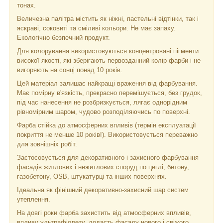
тонах.
Величезна палітра містить як ніжні, пастельні відтінки, так і
яскраві, соковиті та сміливі кольори. Не має запаху.
Екологічно безпечний продукт.
Для колорування використовуються концентровані пігменти
високої якості, які зберігають первозданний колір фарби і не
вигоряють на сонці понад 10 років.
Цей матеріал залишає найкращі враження від фарбування.
Має помірну в'язкість, прекрасно перемішується, без грудок,
під час нанесення не розбризкується, лягає однорідним
рівномірним шаром, чудово розподіляючись по поверхні.
Фарба стійка до атмосферних впливів (термін експлуатації
покриття не менше 10 років!). Використовується переважно
для зовнішніх робіт.
Застосовується для декоративного і захисного фарбування
фасадів житлових і нежитлових споруд по цеглі, бетону,
газобетону, OSB, штукатурці та інших поверхнях.
Ідеальна як фінішний декоративно-захисний шар систем
утеплення.
На довгі роки фарба захистить від атмосферних впливів,
впливу ультрафіолету, додасть фасаду нового і свіжого