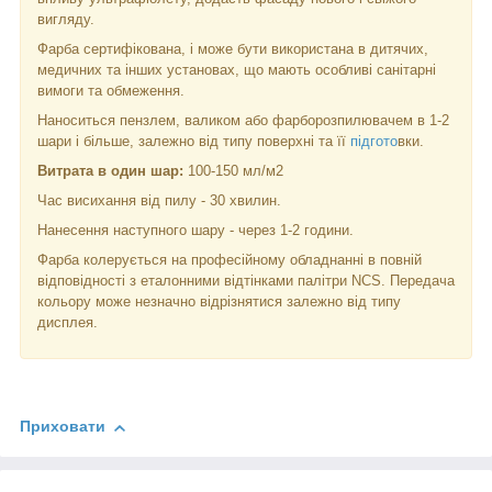
вигляду.
Фарба сертифікована, і може бути використана в дитячих,
медичних та інших установах, що мають особливі санітарні
вимоги та обмеження.
Наноситься пензлем, валиком або фарборозпилювачем в 1-2
шари і більше, залежно від типу поверхні та її
підгото
вки.
Витрата в один шар:
100-150 мл/м
2
Час висихання від пилу - 30 хвилин.
Нанесення наступного шару - через 1-2 години.
Фарба колерується на професійному обладнанні в повній
відповідності з еталонними відтінками палітри NCS. Передача
кольору може незначно відрізнятися залежно від типу
дисплея.
Приховати