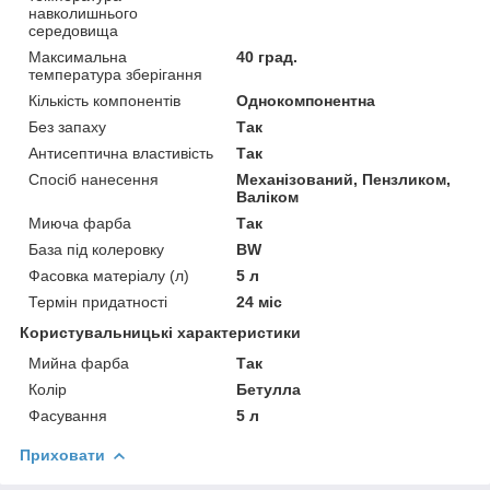
навколишнього
середовища
Максимальна
40 град.
температура зберігання
Кількість компонентів
Однокомпонентна
Без запаху
Так
Антисептична властивість
Так
Спосіб нанесення
Механізований, Пензликом,
Валіком
Миюча фарба
Так
База під колеровку
BW
Фасовка матеріалу (л)
5 л
Термін придатності
24 міс
Користувальницькі характеристики
Мийна фарба
Так
Колір
Бетулла
Фасування
5 л
Приховати