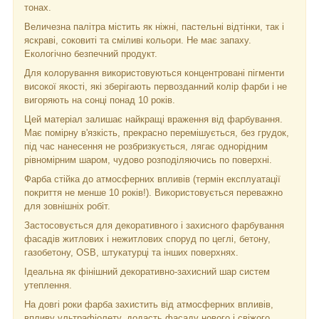
тонах.
Величезна палітра містить як ніжні, пастельні відтінки, так і
яскраві, соковиті та сміливі кольори. Не має запаху.
Екологічно безпечний продукт.
Для колорування використовуються концентровані пігменти
високої якості, які зберігають первозданний колір фарби і не
вигоряють на сонці понад 10 років.
Цей матеріал залишає найкращі враження від фарбування.
Має помірну в'язкість, прекрасно перемішується, без грудок,
під час нанесення не розбризкується, лягає однорідним
рівномірним шаром, чудово розподіляючись по поверхні.
Фарба стійка до атмосферних впливів (термін експлуатації
покриття не менше 10 років!). Використовується переважно
для зовнішніх робіт.
Застосовується для декоративного і захисного фарбування
фасадів житлових і нежитлових споруд по цеглі, бетону,
газобетону, OSB, штукатурці та інших поверхнях.
Ідеальна як фінішний декоративно-захисний шар систем
утеплення.
На довгі роки фарба захистить від атмосферних впливів,
впливу ультрафіолету, додасть фасаду нового і свіжого