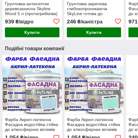
Ґрунтовка-антисептик
Ґрунтовка акрилова
Фарб
деревозахисна Skyline
глибокопроникаюча
Фаса
Wood 5 л (протигрибкова)
SkyLine готова до
до а
застосування 5л
емал
939
246
971
₴/відро
₴/каністра
л
Купити
Купити
Подібні товари компанії
Фарба Акрил-латексна
Фарба Акрил-латексна
Фарб
Фасадна водостійка стійка
Фасадна водостійка стійка
Фаса
до атмосферних впливів
до атмосферних впливів
до а
емаль Фреш Айс Skyline 5
емаль М'ятна Skyline 5 л
емал
1 054
1 054
240
₴/відро
₴/відро