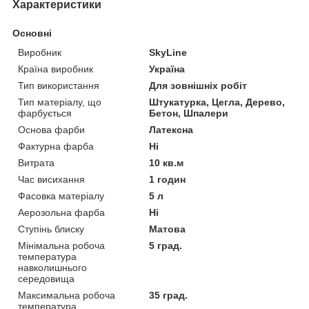
Характеристики
Основні
Виробник
SkyLine
Країна виробник
Україна
Тип використання
Для зовнішніх робіт
Тип матеріалу, що
Штукатурка, Цегла, Дерево,
фарбується
Бетон, Шпалери
Основа фарби
Латексна
Фактурна фарба
Ні
Витрата
10 кв.м
Час висихання
1 годин
Фасовка матеріалу
5 л
Аерозольна фарба
Ні
Ступінь блиску
Матова
Мінімальна робоча
5 град.
температура
навколишнього
середовища
Максимальна робоча
35 град.
температура