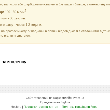
, валиком або фарборозпилювачем в 1-2 шари і більше, залежно від типу
2
ар:
100-150 мл/м
пилу - 30 хвилин.
го шару - через 1-2 години.
 на професійному обладнанні в повній відповідності з еталонними відті
но від типу дисплея.
я замовлення
Сайт створений на маркетплейсі
Prom.ua
Продавець на Bigl.ua
Hostorg |
Поскаржитися на контент
|
Політика конфіденційності