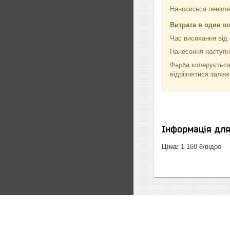
Наноситься пензлем
Витрата в один ш
Час висихання від 
Нанесення наступно
Фарба колерується
відрізнятися залеж
Інформація дл
Ціна:
1 168 ₴/відро