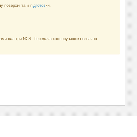
 поверхні та її п
ідготов
ки.
нками палітри NCS. Передача кольору може незначно