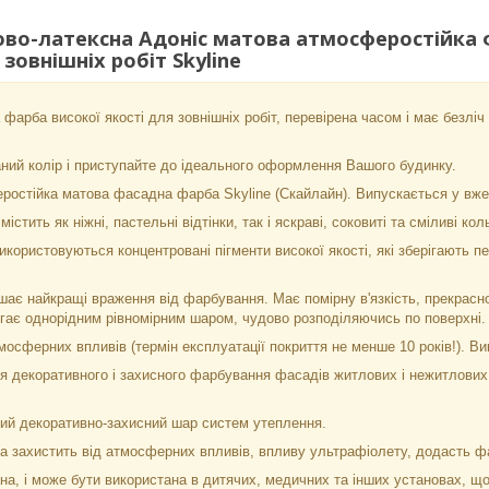
во-латексна Адоніс матова атмосферостійка 
зовнішніх робіт Skyline
фарба високої якості для зовнішніх робіт, перевірена часом і має безліч
ний колір і приступайте до ідеального оформлення Вашого будинку.
ростійка матова фасадна фарба Skyline (Скайлайн). Випускається у вже
істить як ніжні, пастельні відтінки, так і яскраві, соковиті та сміливі к
користовуються концентровані пігменти високої якості, які зберігають п
ає найкращі враження від фарбування. Має помірну в'язкість, прекрасно
ягає однорідним рівномірним шаром, чудово розподіляючись по поверхні.
мосферних впливів (термін експлуатації покриття не менше 10 років!). В
 декоративного і захисного фарбування фасадів житлових і нежитлових с
ний декоративно-захисний шар систем утеплення.
а захистить від атмосферних впливів, впливу ультрафіолету, додасть фа
а, і може бути використана в дитячих, медичних та інших установах, що