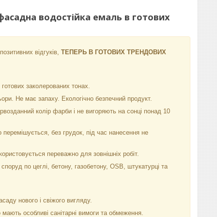
фасадна водостійка емаль в готових
 позитивних відгуків,
ТЕПЕРЬ В ГОТОВИХ ТРЕНДОВИХ
 готових заколерованих тонах.
ольори. Не має запаху. Екологічно безпечний продукт.
ервозданний колір фарби і не вигоряють на сонці понад 10
 перемішується, без грудок, під час нанесення не
икористовується переважно для зовнішніх робіт.
поруд по цеглі, бетону, газобетону, OSB, штукатурці та
саду нового і свіжого вигляду.
 мають особливі санітарні вимоги та обмеження.