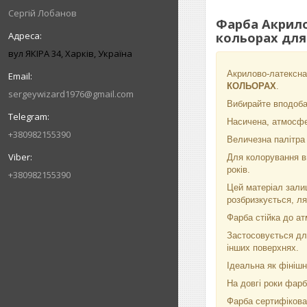
Сергій Лобанов
Фарба Акрило
кольорах для 
вул ЯКІРА 34, Харків, Україна
Акрилово-латексна 
КОЛЬОРАХ
.
sergeywizard1976@gmail.com
Вибирайте вподоба
Насичена, атмосфе
+380982155390
Величезна палітра м
Для колорування ви
років.
+380982155390
Цей матеріал залиш
розбризкується, л
Фарба стійка до ат
Застосовується для
інших поверхнях.
Ідеальна як фініш
На довгі роки фарб
Фарба сертифікован