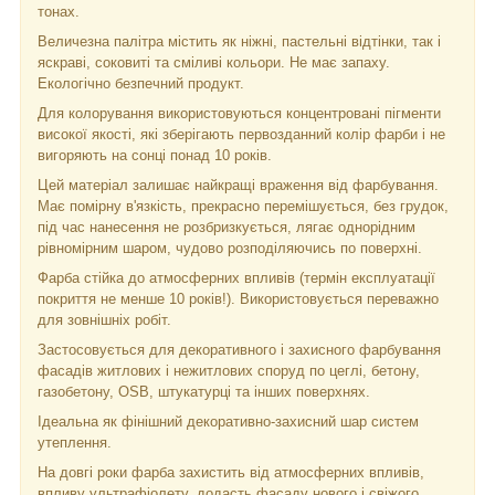
тонах.
Величезна палітра містить як ніжні, пастельні відтінки, так і
яскраві, соковиті та сміливі кольори. Не має запаху.
Екологічно безпечний продукт.
Для колорування використовуються концентровані пігменти
високої якості, які зберігають первозданний колір фарби і не
вигоряють на сонці понад 10 років.
Цей матеріал залишає найкращі враження від фарбування.
Має помірну в'язкість, прекрасно перемішується, без грудок,
під час нанесення не розбризкується, лягає однорідним
рівномірним шаром, чудово розподіляючись по поверхні.
Фарба стійка до атмосферних впливів (термін експлуатації
покриття не менше 10 років!). Використовується переважно
для зовнішніх робіт.
Застосовується для декоративного і захисного фарбування
фасадів житлових і нежитлових споруд по цеглі, бетону,
газобетону, OSB, штукатурці та інших поверхнях.
Ідеальна як фінішний декоративно-захисний шар систем
утеплення.
На довгі роки фарба захистить від атмосферних впливів,
впливу ультрафіолету, додасть фасаду нового і свіжого