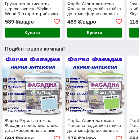
Ґрунтовка-антисептик
Фарба Акрил-латексна
Ґрун
деревозахисна Skyline
Фасадна водостійка стійка
гли
Wood 3 л (протигрибкова)
до атмосферних впливів
SkyL
емаль Апельсинова
заст
589
489
118
₴/відро
₴/відро
Skyline 1 л
Купити
Купити
Подібні товари компанії
Фарба Акрил-латексна
Фарба Акрил-латексна
Фарб
Фасадна водостійка стійка
Фасадна водостійка стійка
Фаса
до атмосферних впливів
до атмосферних впливів
до а
емаль Фреш Айс Skyline 3
емаль Лаймова Skyline 1 л
емал
694
279
694
₴/відро
₴/відро