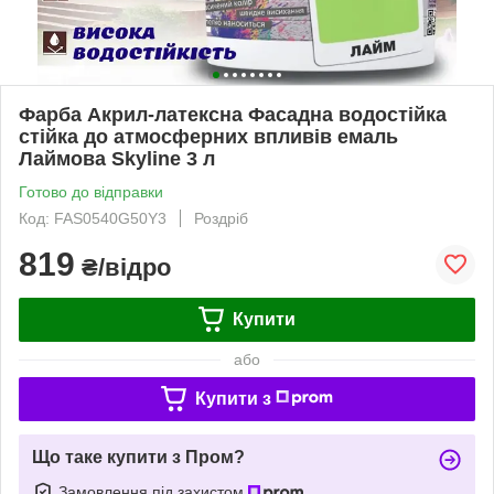
Фарба Акрил-латексна Фасадна водостійка
стійка до атмосферних впливів емаль
Лаймова Skyline 3 л
Готово до відправки
Код: FAS0540G50Y3
Роздріб
819
₴/відро
Купити
або
Купити з
Що таке купити з Пром?
Замовлення під захистом