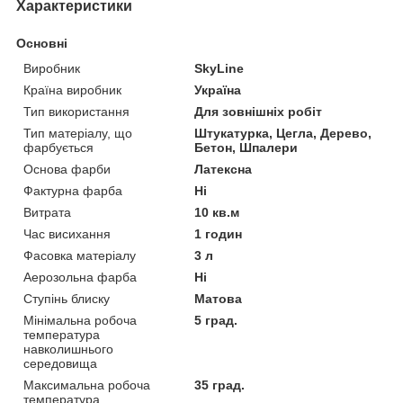
Характеристики
Основні
Виробник
SkyLine
Країна виробник
Україна
Тип використання
Для зовнішніх робіт
Тип матеріалу, що
Штукатурка, Цегла, Дерево,
фарбується
Бетон, Шпалери
Основа фарби
Латексна
Фактурна фарба
Ні
Витрата
10 кв.м
Час висихання
1 годин
Фасовка матеріалу
3 л
Аерозольна фарба
Ні
Ступінь блиску
Матова
Мінімальна робоча
5 град.
температура
навколишнього
середовища
Максимальна робоча
35 град.
температура