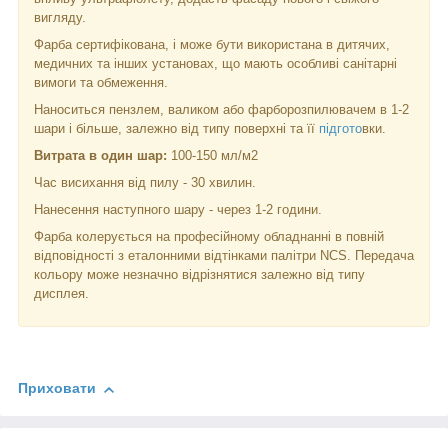
вигляду.
Фарба сертифікована, і може бути використана в дитячих,
медичних та інших установах, що мають особливі санітарні
вимоги та обмеження.
Наноситься пензлем, валиком або фарборозпилювачем в 1-2
шари і більше, залежно від типу поверхні та її
підгото
вки.
Витрата в один шар:
100-150 мл/м
2
Час висихання від пилу - 30 хвилин.
Нанесення наступного шару - через 1-2 години.
Фарба колерується на професійному обладнанні в повній
відповідності з еталонними відтінками палітри NCS. Передача
кольору може незначно відрізнятися залежно від типу
дисплея.
Приховати