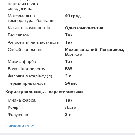
навколишнього
середовища
Максимальна
40 град.
температура зберігання
Кількість компонентів
Однокомпонентна
Без запаху
Так
Антисептична властивість
Так
Спосіб нанесення
Механізований, Пензликом,
Валіком
Миюча фарба
Так
База під колеровку
BW
Фасовка матеріалу (л)
3 л
Термін придатності
24 міс
Користувальницькі характеристики
Мийна фарба
Так
Колір
Лайм
Фасування
3 л
Приховати