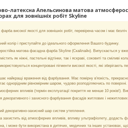
во-латексна Апельсинова матова атмосферост
рах для зовнішніх робіт Skyline
фарба високої якості для зовнішніх робіт, перевірена часом і має безліч
ний колір і приступайте до ідеального оформлення Вашого будинку.
ростійка матова фасадна фарба Skyline (Скайлайн). Випускається у вже
істить як ніжні, пастельні відтінки, так і яскраві, соковиті та сміливі к
користовуються концентровані пігменти високої якості, які зберігають п
ає найкращі враження від фарбування. Має помірну в'язкість, прекрасно
ягає однорідним рівномірним шаром, чудово розподіляючись по поверхні.
мосферних впливів (термін експлуатації покриття не менше 10 років!). В
 декоративного і захисного фарбування фасадів житлових і нежитлових с
ний декоративно-захисний шар систем утеплення.
а захистить від атмосферних впливів, впливу ультрафіолету, додасть фа
а, і може бути використана в дитячих, медичних та інших установах, що