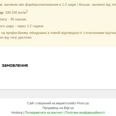
м, валиком або фарборозпилювачем в 1-2 шари і більше, залежно від тип
2
ар:
100-150 мл/м
пилу - 30 хвилин.
го шару - через 1-2 години.
 на професійному обладнанні в повній відповідності з еталонними відті
но від типу дисплея.
я замовлення
Сайт створений на маркетплейсі
Prom.ua
Продавець на Bigl.ua
Hostorg |
Поскаржитися на контент
|
Політика конфіденційності