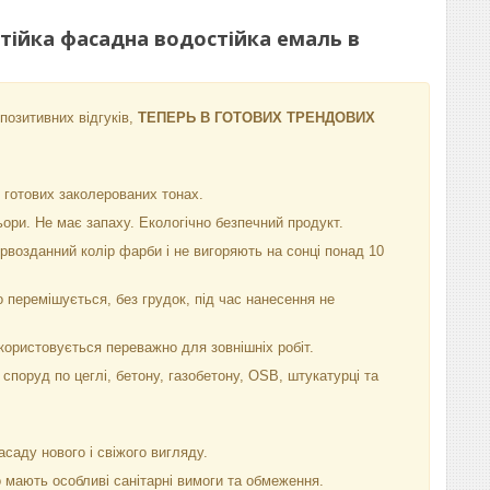
ійка фасадна водостійка емаль в
 позитивних відгуків,
ТЕПЕРЬ В ГОТОВИХ ТРЕНДОВИХ
 готових заколерованих тонах.
ольори. Не має запаху. Екологічно безпечний продукт.
ервозданний колір фарби і не вигоряють на сонці понад 10
 перемішується, без грудок, під час нанесення не
икористовується переважно для зовнішніх робіт.
поруд по цеглі, бетону, газобетону, OSB, штукатурці та
саду нового і свіжого вигляду.
 мають особливі санітарні вимоги та обмеження.