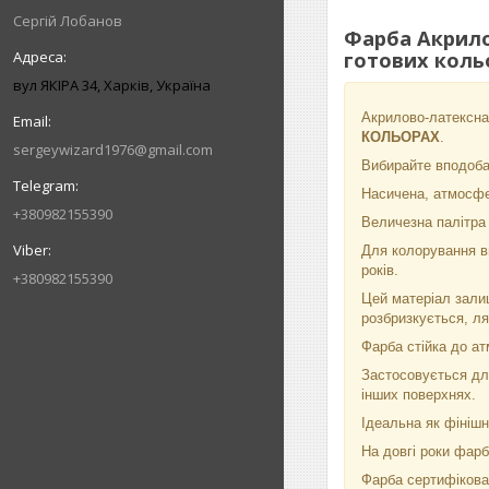
Сергій Лобанов
Фарба Акрило
готових кольо
вул ЯКІРА 34, Харків, Україна
Акрилово-латексна 
КОЛЬОРАХ
.
sergeywizard1976@gmail.com
Вибирайте вподоба
Насичена, атмосфе
+380982155390
Величезна палітра м
Для колорування ви
років.
+380982155390
Цей матеріал залиш
розбризкується, л
Фарба стійка до ат
Застосовується для
інших поверхнях.
Ідеальна як фініш
На довгі роки фарб
Фарба сертифікован