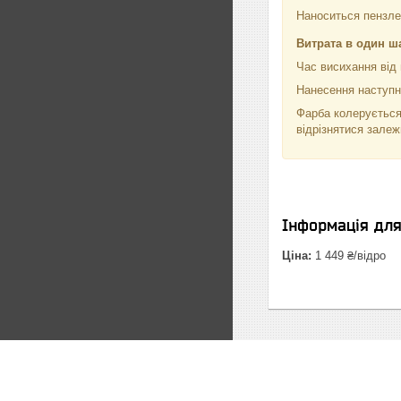
Наноситься пензле
Витрата в один ш
Час висихання від 
Нанесення наступно
Фарба колерується
відрізнятися залеж
Інформація дл
Ціна:
1 449 ₴/відро