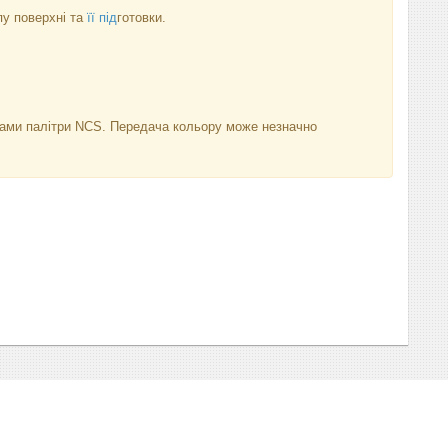
у поверхні та
її під
готовки.
нками палітри NCS. Передача кольору може незначно