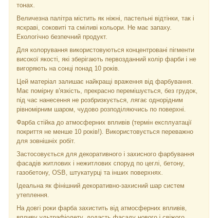
тонах.
Величезна палітра містить як ніжні, пастельні відтінки, так і
яскраві, соковиті та сміливі кольори. Не має запаху.
Екологічно безпечний продукт.
Для колорування використовуються концентровані пігменти
високої якості, які зберігають первозданний колір фарби і не
вигоряють на сонці понад 10 років.
Цей матеріал залишає найкращі враження від фарбування.
Має помірну в'язкість, прекрасно перемішується, без грудок,
під час нанесення не розбризкується, лягає однорідним
рівномірним шаром, чудово розподіляючись по поверхні.
Фарба стійка до атмосферних впливів (термін експлуатації
покриття не менше 10 років!). Використовується переважно
для зовнішніх робіт.
Застосовується для декоративного і захисного фарбування
фасадів житлових і нежитлових споруд по цеглі, бетону,
газобетону, OSB, штукатурці та інших поверхнях.
Ідеальна як фінішний декоративно-захисний шар систем
утеплення.
На довгі роки фарба захистить від атмосферних впливів,
впливу ультрафіолету, додасть фасаду нового і свіжого