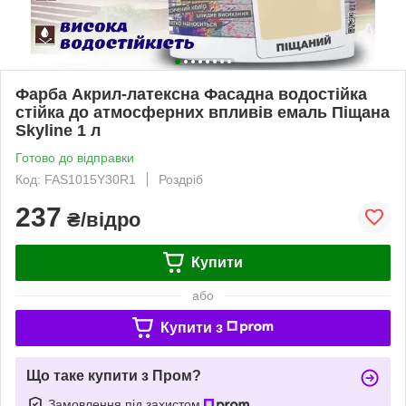
Фарба Акрил-латексна Фасадна водостійка
стійка до атмосферних впливів емаль Піщана
Skyline 1 л
Готово до відправки
Код: FAS1015Y30R1
Роздріб
237
₴/відро
Купити
або
Купити з
Що таке купити з Пром?
Замовлення під захистом