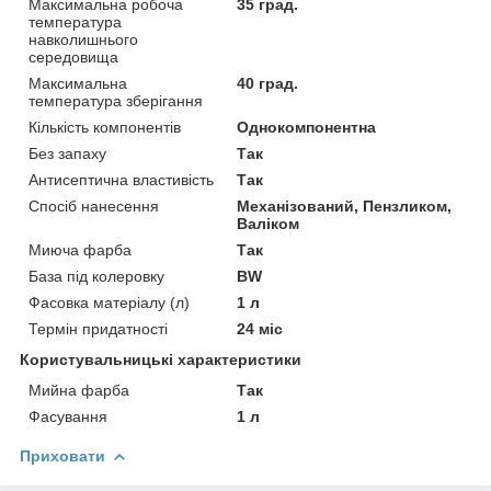
Максимальна робоча
35 град.
температура
навколишнього
середовища
Максимальна
40 град.
температура зберігання
Кількість компонентів
Однокомпонентна
Без запаху
Так
Антисептична властивість
Так
Спосіб нанесення
Механізований, Пензликом,
Валіком
Миюча фарба
Так
База під колеровку
BW
Фасовка матеріалу (л)
1 л
Термін придатності
24 міс
Користувальницькі характеристики
Мийна фарба
Так
Фасування
1 л
Приховати