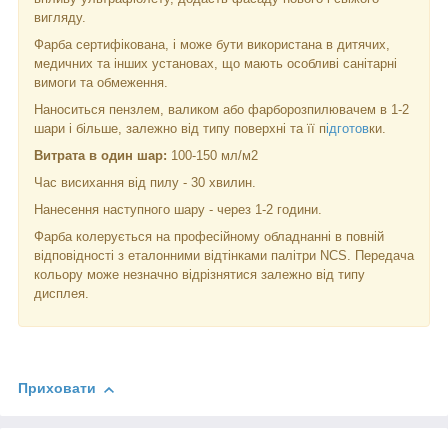
вигляду.
Фарба сертифікована, і може бути використана в дитячих,
медичних та інших установах, що мають особливі санітарні
вимоги та обмеження.
Наноситься пензлем, валиком або фарборозпилювачем в 1-2
шари і більше, залежно від типу поверхні та її п
ідготов
ки.
Витрата в один шар:
100-150 мл/м
2
Час висихання від пилу - 30 хвилин.
Нанесення наступного шару - через 1-2 години.
Фарба колерується на професійному обладнанні в повній
відповідності з еталонними відтінками палітри NCS. Передача
кольору може незначно відрізнятися залежно від типу
дисплея.
Приховати