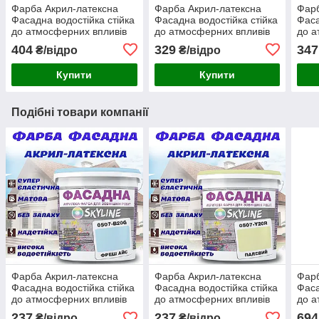
Фарба Акрил-латексна
Фарба Акрил-латексна
Фарб
Фасадна водостійка стійка
Фасадна водостійка стійка
Фаса
до атмосферних впливів
до атмосферних впливів
до а
емаль Арахісова Skyline 1
емаль Бананова Skyline 1
емал
404
329
347
₴/відро
₴/відро
л
л
1 л
Купити
Купити
Подібні товари компанії
Фарба Акрил-латексна
Фарба Акрил-латексна
Фарб
Фасадна водостійка стійка
Фасадна водостійка стійка
Фаса
до атмосферних впливів
до атмосферних впливів
до а
емаль Фреш Айс Skyline 1
емаль Палевий Skyline 1 л
емал
237
237
694
₴/відро
₴/відро