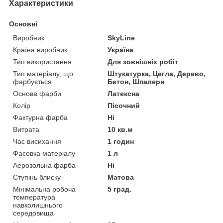
Характеристики
Основні
Виробник
SkyLine
Країна виробник
Україна
Тип використання
Для зовнішніх робіт
Тип матеріалу, що
Штукатурка, Цегла, Дерево,
фарбується
Бетон, Шпалери
Основа фарби
Латексна
Колір
Пісочний
Фактурна фарба
Ні
Витрата
10 кв.м
Час висихання
1 годин
Фасовка матеріалу
1 л
Аерозольна фарба
Ні
Ступінь блиску
Матова
Мінімальна робоча
5 град.
температура
навколишнього
середовища