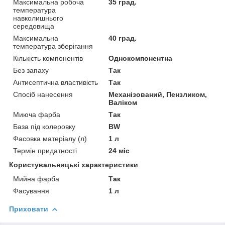
Максимальна робоча
35 град.
температура
навколишнього
середовища
Максимальна
40 град.
температура зберігання
Кількість компонентів
Однокомпонентна
Без запаху
Так
Антисептична властивість
Так
Спосіб нанесення
Механізований, Пензликом,
Валіком
Миюча фарба
Так
База під колеровку
BW
Фасовка матеріалу (л)
1 л
Термін придатності
24 міс
Користувальницькі характеристики
Мийна фарба
Так
Фасування
1 л
Приховати