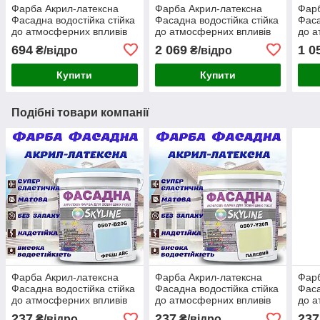
Фарба Акрил-латексна
Фарба Акрил-латексна
Фарб
Фасадна водостійка стійка
Фасадна водостійка стійка
Фаса
до атмосферних впливів
до атмосферних впливів
до а
емаль Крем-брюле Skyline
матова емаль Пломбір
емал
694
2 069
1 0
₴/відро
₴/відро
3 л
Skyline 10 л
л
Купити
Купити
Подібні товари компанії
Фарба Акрил-латексна
Фарба Акрил-латексна
Фарб
Фасадна водостійка стійка
Фасадна водостійка стійка
Фаса
до атмосферних впливів
до атмосферних впливів
до а
емаль Фреш Айс Skyline 1
емаль Палевий Skyline 1 л
емал
237
237
237
₴/відро
₴/відро