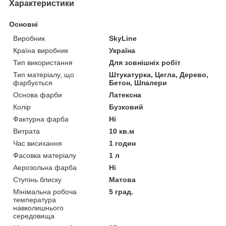
Характеристики
Основні
Виробник
SkyLine
Країна виробник
Україна
Тип використання
Для зовнішніх робіт
Тип матеріалу, що
Штукатурка, Цегла, Дерево,
фарбується
Бетон, Шпалери
Основа фарби
Латексна
Колір
Бузковий
Фактурна фарба
Ні
Витрата
10 кв.м
Час висихання
1 годин
Фасовка матеріалу
1 л
Аерозольна фарба
Ні
Ступінь блиску
Матова
Мінімальна робоча
5 град.
температура
навколишнього
середовища