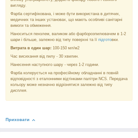
вигляду.
Фарба сертифікована, і може бути використана в дитячих,
медичних та інших установах, що мають особливі санітарні
вимоги та обмеження.
Наноситься пензлем, валиком або фарборозпилювачем в 1-2
шари і більше, залежно від типу поверхні та її
підгото
вки.
Витрата в один шар:
100-150 мл/м
2
Час висихання від пилу - 30 хвилин.
Нанесення наступного шару - через 1-2 години.
Фарба колерується на професійному обладнанні в повній
відповідності з еталонними відтінками палітри NCS. Передача
кольору може незначно відрізнятися залежно від типу
дисплея.
Приховати