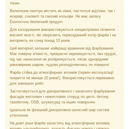
тонах.
Величезна палітра містить як ніжні, пастельні відтінки, так і
яскраві, соковиті та сміливі кольори. Не має запаху.
Екологічно безпечний продукт.
Для колорування використовуються концентровані пігменти
високої якості, які зберігають первозданний колір фарби і не
вигоряють на сонці понад 10 років.
Цей матеріал залишає найкращі враження від фарбування.
Має помірну в'язкість, прекрасно перемішується, без грудок,
під час нанесення не розбризкується, лягає однорідним
рівномірним шаром, чудово розподіляючись по поверхні.
Фарба стійка до атмосферних впливів (термін експлуатації
покриття не менше 10 років!). Використовується переважно
для зовнішніх робіт.
Застосовується для декоративного і захисного фарбування
фасадів житлових і нежитлових споруд по цеглі, бетону,
газобетону, OSB, штукатурці та інших поверхнях.
Ідеальна як фінішний декоративно-захисний шар систем
утеплення.
На довгі роки фарба захистить від атмосферних впливів,
впливу ультрафіолету, додасть фасаду нового і свіжого