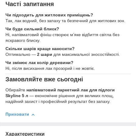
Часті запитання
Чи підходить для житлових приміщень?
Так, лак водний, без запаху та безпечний для житлових зон.
Чи буде сильний блиск?
Ні, напівматовий фініш створює м’яке відбиття світла без
яскравого блиску.
Скільки шарів краще наносити?
Оптимально —
2 шари
для максимальної зносостійкості.
Чи змінює лак колір деревини?
Ні, після висихання лак прозорий і не жовтіє.
Замовляйте вже сьогодні
Обирайте
напівматовий паркетний лак для підлоги
Skyline 5 л
— економічне рішення для великих площ,
надійний захист і професійний результат без запаху.
Приховати
Характеристики