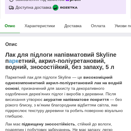
Доступна доставка
Опис
Характеристики
Доставка
Оплата
Умови п
Опис
Лак для підлоги напівматовий Skyline
п
арк
етний, акрил-поліуретановий,
водний, зносостійкий, без запаху, 5 л
Паркетний лак для підлоги Skyline — це
високоміцний
однокомпонентний акрил-поліуретановий лак на водній
основі
, призначений для захисту та декоративного
оздоблення дерев’яних підлог і виробів з деревини. Після
висихання утворює
акуратне напівматове покриття
— без
різкого блиску, з м’яким благородним відбиттям світла, яке
підкреслює текстуру деревини та робить поверхню візуально
глибшою.
Лак має
підвищену зносостійкість
, стійкий до вологи,
подряпин і побутових забруднень. Не має запаху, легко