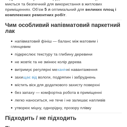
миється та безпечний для використання в житлових
приміщеннях. Об’єм
5 л
оптимальний для
великих площ і
комплексних ремонтних робіт
.
Чим особливий напівматовий паркетний
лак
напівматовий фініш — баланс між матовим і
глянцевим
підкреслює текстуру та глибину деревини
не жовтіє та не змінює колір дерева
витримує регулярні ме
ханіч
ні навантаження
захи
щає від
вологи, подряпин і забруднень
містить віск для додаткового захисту поверхні
без запаху — комфортна робота в приміщенні
легко наноситься, не тече і не залишає напливів
утворює міцну, однорідну, прозору плівку
Підходить / не підходить