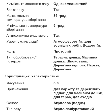
Кількість компонентів лаку
Однокомпонентний
Без запаху
Так
Максимальна
35 град.
температура зберігання
Мінімальна температура
5 град.
зберігання
Антисептична властивість
Так
Умови експлуатації
Атмосферостійкі для
зовнішніх робіт, Водостійкі
Колір
Прозорий
Тип оброблюваної
Терасна дошка, Масивна
поверхні
дошка, Шпонована,
Дерев'яна підлога, Паркет,
Дерев'яна
Користувацькі характеристики
Фасування
5 л
Призначення
Для паркету та дерев’яних
підлог, для масивної дошки,
для терас, для сходів
Основа
Акрилова (водна)
Тип лаку
Акрил-поліуретановий