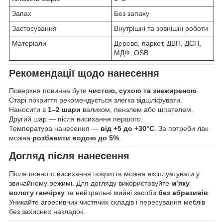
Запах
Без запаху
Застосування
Внутрішні та зовнішні роботи
Матеріали
Дерево, паркет, ДВП, ДСП,
МДФ, OSB
Рекомендації щодо нанесення
Поверхня повинна бути
чистою, сухою та знежиреною
.
Старі покриття рекомендується злегка відшліфувати.
Наносити в
1–2 шари
валиком, пензлем або шпателем.
Другий шар — після висихання першого.
Температура нанесення —
від +5 до +30°C
. За потреби лак
можна
розбавити водою до 5%
.
Догляд після нанесення
Після повного висихання покриття можна експлуатувати у
звичайному режимі. Для догляду використовуйте
м’яку
вологу ганчірку
та нейтральні мийні засоби
без абразивів
.
Уникайте агресивних чистячих складів і пересування меблів
без захисних накладок.