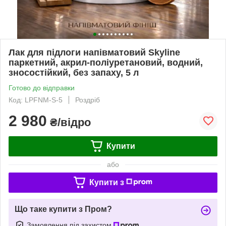
Лак для підлоги напівматовий Skyline
паркетний, акрил-поліуретановий, водний,
зносостійкий, без запаху, 5 л
Готово до відправки
Код: LPFNM-S-5
Роздріб
2 980
₴/відро
Купити
або
Купити з
Що таке купити з Пром?
Замовлення під захистом