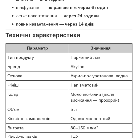
шліфування —
не раніше ніж через 6 годин
легке навантаження —
через 24 години
повне навантаження —
через 14 днів
Технічні характеристики
Параметр
Значення
Тип продукту
Паркетний лак
Бренд
Skyline
Основа
Акрил-поліуретанова, водна
Фініш
Напівматовий
Колір
Молочно-білий (після
висихання — прозорий)
Обʼєм
5 л
Кількість компонентів
Однокомпонентний
Витрата
80–150 мл/м²
Кількість шарів
1–2