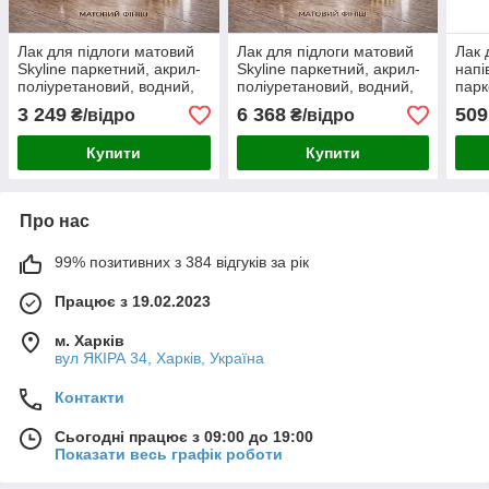
Лак для підлоги матовий
Лак для підлоги матовий
Лак 
Skyline паркетний, акрил-
Skyline паркетний, акрил-
напі
поліуретановий, водний,
поліуретановий, водний,
парк
зносостійкий, без запаху, 5
зносостійкий, без запаху,
полі
3 249
6 368
509
₴/відро
₴/відро
л
10 л
знос
750 
Купити
Купити
Про нас
99% позитивних з 384 відгуків за рік
Працює з 19.02.2023
м. Харків
вул ЯКІРА 34, Харків, Україна
Контакти
Сьогодні працює з 09:00 до 19:00
Показати весь графік роботи