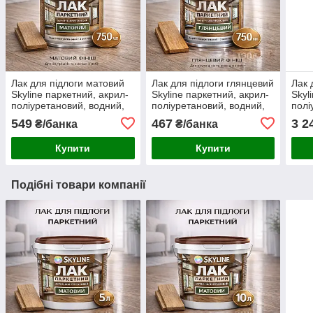
Лак для підлоги матовий
Лак для підлоги глянцевий
Лак 
Skyline паркетний, акрил-
Skyline паркетний, акрил-
Skyl
поліуретановий, водний,
поліуретановий, водний,
полі
зносостійкий, без запаху,
зносостійкий, без запаху,
знос
549
467
3 2
₴/банка
₴/банка
750 мл
750 мл
л
Купити
Купити
Подібні товари компанії