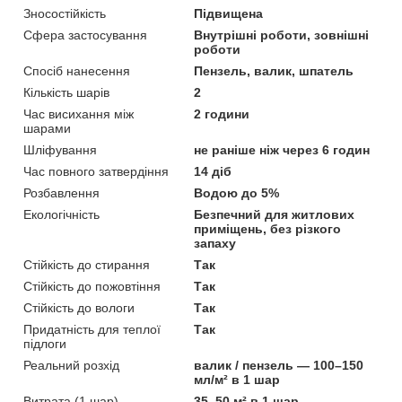
Зносостійкість
Підвищена
Сфера застосування
Внутрішні роботи, зовнішні
роботи
Спосіб нанесення
Пензель, валик, шпатель
Кількість шарів
2
Час висихання між
2 години
шарами
Шліфування
не раніше ніж через 6 годин
Час повного затвердіння
14 діб
Розбавлення
Водою до 5%
Екологічність
Безпечний для житлових
приміщень, без різкого
запаху
Стійкість до стирання
Так
Стійкість до пожовтіння
Так
Стійкість до вологи
Так
Придатність для теплої
Так
підлоги
Реальний розхід
валик / пензель — 100–150
мл/м² в 1 шар
Витрата (1 шар)
35–50 м² в 1 шар