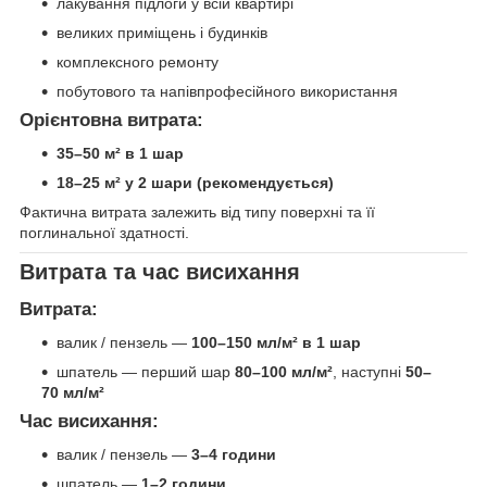
лакування підлоги у всій квартирі
великих приміщень і будинків
комплексного ремонту
побутового та напівпрофесійного використання
Орієнтовна витрата:
35–50 м² в 1 шар
18–25 м² у 2 шари (рекомендується)
Фактична витрата залежить від типу поверхні та її
поглинальної здатності.
Витрата та час висихання
Витрата:
валик / пензель —
100–150 мл/м² в 1 шар
шпатель — перший шар
80–100 мл/м²
, наступні
50–
70 мл/м²
Час висихання:
валик / пензель —
3–4 години
шпатель —
1–2 години