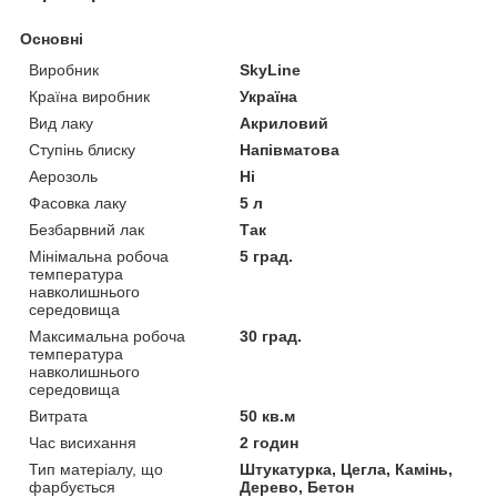
Основні
Виробник
SkyLine
Країна виробник
Україна
Вид лаку
Акриловий
Ступінь блиску
Напівматова
Аерозоль
Ні
Фасовка лаку
5 л
Безбарвний лак
Так
Мінімальна робоча
5 град.
температура
навколишнього
середовища
Максимальна робоча
30 град.
температура
навколишнього
середовища
Витрата
50 кв.м
Час висихання
2 годин
Тип матеріалу, що
Штукатурка, Цегла, Камінь,
фарбується
Дерево, Бетон