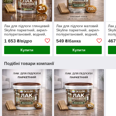
Лак для підлоги глянцевий
Лак для підлоги матовий
Лак 
Skyline паркетний, акрил-
Skyline паркетний, акрил-
Skyl
поліуретановий, водний,
поліуретановий, водний,
полі
зносостійкий, без запаху, 3
зносостійкий, без запаху,
знос
1 653
549
467
₴/відро
₴/банка
л
750 мл
750 
Купити
Купити
Подібні товари компанії