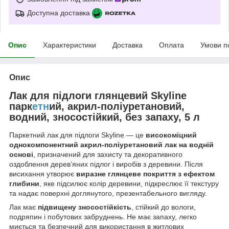
Доступна доставка
Опис
Характеристики
Доставка
Оплата
Умови п
Опис
Лак для підлоги глянцевий Skyline
парк
етн
ий, акрил-поліуретановий,
водний, зносостійкий, без запаху, 5 л
Паркетний лак для підлоги Skyline — це
високоміцний
однокомпонентний акрил-поліуретановий лак на водній
основі
, призначений для захисту та декоративного
оздоблення дерев’яних підлог і виробів з деревини. Після
висихання утворює
виразне глянцеве покриття з ефектом
глибини
, яке підсилює колір деревини, підкреслює її текстуру
та надає поверхні доглянутого, презентабельного вигляду.
Лак має
підвищену зносостійкість
, стійкий до вологи,
подряпин і побутових забруднень. Не має запаху, легко
миється та безпечний для використання в житлових