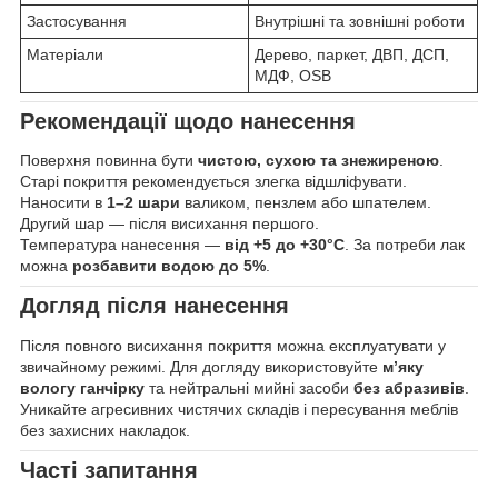
Застосування
Внутрішні та зовнішні роботи
Матеріали
Дерево, паркет, ДВП, ДСП,
МДФ, OSB
Рекомендації щодо нанесення
Поверхня повинна бути
чистою, сухою та знежиреною
.
Старі покриття рекомендується злегка відшліфувати.
Наносити в
1–2 шари
валиком, пензлем або шпателем.
Другий шар — після висихання першого.
Температура нанесення —
від +5 до +30°C
. За потреби лак
можна
розбавити водою до 5%
.
Догляд після нанесення
Після повного висихання покриття можна експлуатувати у
звичайному режимі. Для догляду використовуйте
м’яку
вологу ганчірку
та нейтральні мийні засоби
без абразивів
.
Уникайте агресивних чистячих складів і пересування меблів
без захисних накладок.
Часті запитання