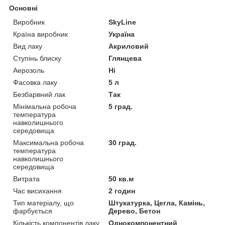
Основні
Виробник
SkyLine
Країна виробник
Україна
Вид лаку
Акриловий
Ступінь блиску
Глянцева
Аерозоль
Ні
Фасовка лаку
5 л
Безбарвний лак
Так
Мінімальна робоча
5 град.
температура
навколишнього
середовища
Максимальна робоча
30 град.
температура
навколишнього
середовища
Витрата
50 кв.м
Час висихання
2 годин
Тип матеріалу, що
Штукатурка, Цегла, Камінь,
фарбується
Дерево, Бетон
Кількість компонентів лаку
Однокомпонентний