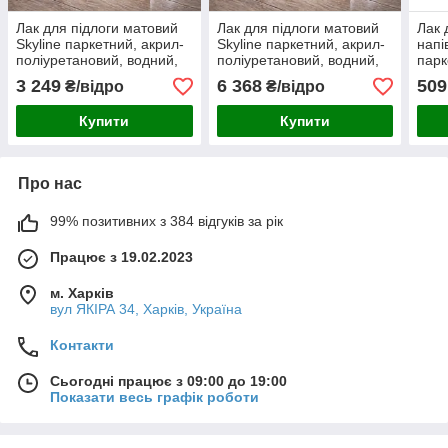
Лак для підлоги матовий
Лак для підлоги матовий
Лак 
Skyline паркетний, акрил-
Skyline паркетний, акрил-
напі
поліуретановий, водний,
поліуретановий, водний,
парк
зносостійкий, без запаху, 5
зносостійкий, без запаху,
полі
3 249
6 368
509
₴/відро
₴/відро
л
10 л
знос
750 
Купити
Купити
Про нас
99% позитивних з 384 відгуків за рік
Працює з 19.02.2023
м. Харків
вул ЯКІРА 34, Харків, Україна
Контакти
Сьогодні працює з 09:00 до 19:00
Показати весь графік роботи