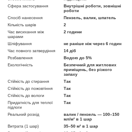
Сфера застосування
Внутрішні роботи, зовнішні
роботи
Спосіб нанесення
Пензель, валик, шпатель
Кількість шарів
2
Час висихання між
2 години
шарами
Шліфування
не раніше ніж через 6 годин
Час повного затвердіння
14 діб
Розбавлення
Водою до 5%
Екологічність
Безпечний для житлових
приміщень, без різкого
запаху
Стійкість до стирання
Так
Стійкість до пожовтіння
Так
Стійкість до вологи
Так
Придатність для теплої
Так
підлоги
Реальний розхід
валик / пензель — 100–150
мл/м² в 1 шар
Витрата (1 шар)
35–50 м² в 1 шар