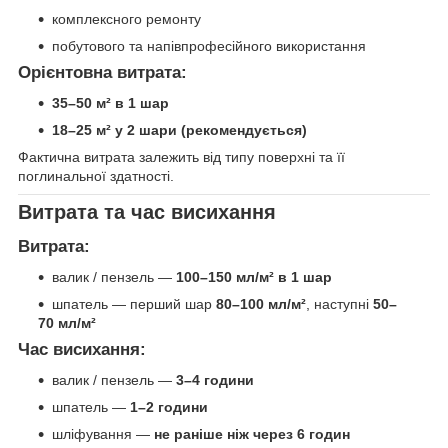
комплексного ремонту
побутового та напівпрофесійного використання
Орієнтовна витрата:
35–50 м² в 1 шар
18–25 м² у 2 шари (рекомендується)
Фактична витрата залежить від типу поверхні та її
поглинальної здатності.
Витрата та час висихання
Витрата:
валик / пензель —
100–150 мл/м² в 1 шар
шпатель — перший шар
80–100 мл/м²
, наступні
50–
70 мл/м²
Час висихання:
валик / пензель —
3–4 години
шпатель —
1–2 години
шліфування —
не раніше ніж через 6 годин