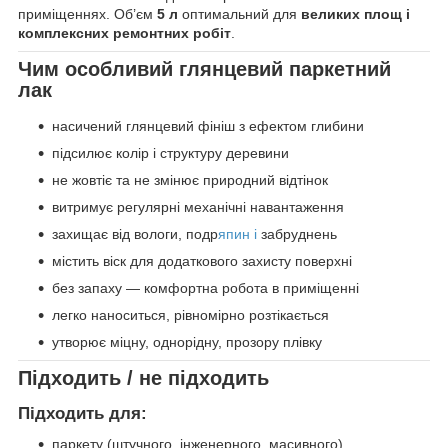
приміщеннях. Об’єм
5 л
оптимальний для
великих площ і
комплексних ремонтних робіт
.
Чим особливий глянцевий паркетний
лак
насичений глянцевий фініш з ефектом глибини
підсилює колір і структуру деревини
не жовтіє та не змінює природний відтінок
витримує регулярні механічні навантаження
захищає від вологи, подр
япин і
забруднень
містить віск для додаткового захисту поверхні
без запаху — комфортна робота в приміщенні
легко наноситься, рівномірно розтікається
утворює міцну, однорідну, прозору плівку
Підходить / не підходить
Підходить для:
паркету (штучного, інженерного, масивного)