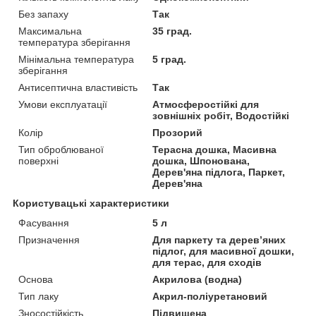
Без запаху
Так
Максимальна
35 град.
температура зберігання
Мінімальна температура
5 град.
зберігання
Антисептична властивість
Так
Умови експлуатації
Атмосферостійкі для
зовнішніх робіт, Водостійкі
Колір
Прозорий
Тип оброблюваної
Терасна дошка, Масивна
поверхні
дошка, Шпонована,
Дерев'яна підлога, Паркет,
Дерев'яна
Користувацькі характеристики
Фасування
5 л
Призначення
Для паркету та дерев’яних
підлог, для масивної дошки,
для терас, для сходів
Основа
Акрилова (водна)
Тип лаку
Акрил-поліуретановий
Зносостійкість
Підвищена