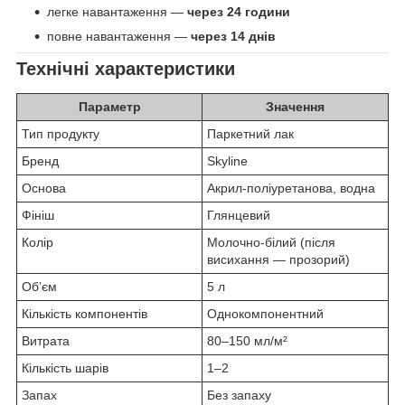
легке навантаження —
через 24 години
повне навантаження —
через 14 днів
Технічні характеристики
Параметр
Значення
Тип продукту
Паркетний лак
Бренд
Skyline
Основа
Акрил-поліуретанова, водна
Фініш
Глянцевий
Колір
Молочно-білий (після
висихання — прозорий)
Обʼєм
5 л
Кількість компонентів
Однокомпонентний
Витрата
80–150 мл/м²
Кількість шарів
1–2
Запах
Без запаху