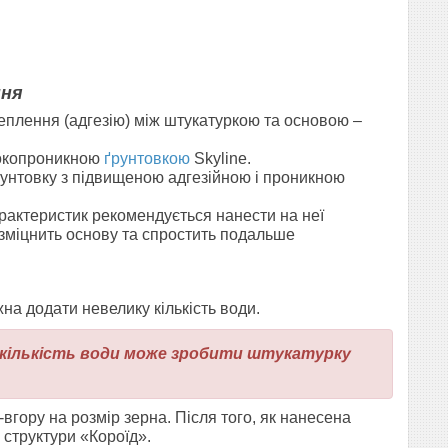
ння
чеплення (адгезію) між штукатуркою та основою –
бокопроникною
ґрунтовкою
Skyline.
унтовку з підвищеною адгезійною і проникною
рактеристик рекомендується нанести на неї
 зміцнить основу та спростить подальше
на додати невелику кількість води.
а кількість води може зробити штукатурку
вгору на розмір зерна. Після того, як нанесена
структури «Короїд»
.