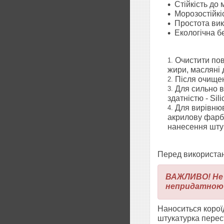
Стійкість до 
Морозостійкі
Простота вик
Екологічна б
Очистити пов
жири, масляні 
Після очище
Для сильно в
здатністю - Sil
Для вирівнюв
акрилову фарбу
нанесення шту
Перед використан
ВАЖЛИВО! Не б
непридатною д
Наноситься короїд
штукатурка перес