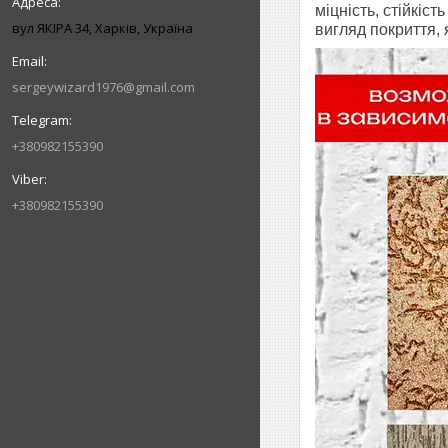
міцність, стійкіс
вул ЯКІРА 34, Харків, Україна
вигляд покриття, 
sergeywizard1976@gmail.com
+380982155390
+380982155390