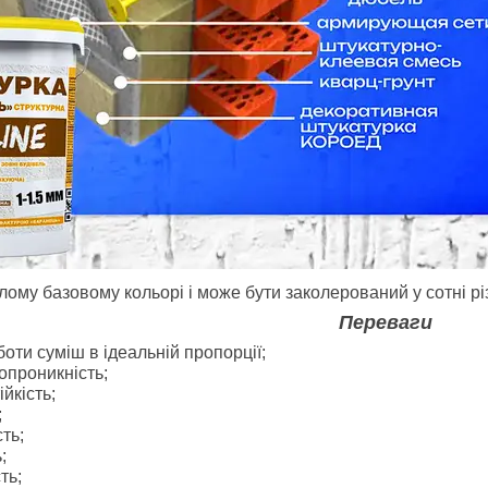
лому базовому кольорі і може бути заколерований у сотні різ
Переваги
боти суміш в ідеальній пропорції;
опроникність;
йкість;
;
ть;
;
ть;