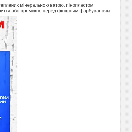
утеплених мінеральною ватою, пінопластом,
криття або проміжне перед фінішним фарбуванням.