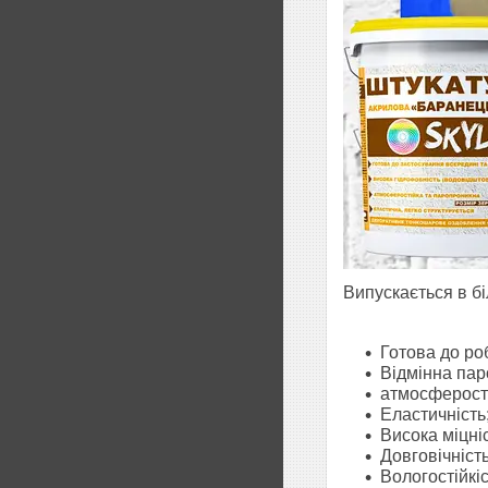
Випускається в бі
Готова до ро
Відмінна пар
атмосферості
Еластичність
Висока міцніс
Довговічність
Вологостійкіс