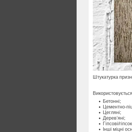
Штукатурка призн
Використовується
Бетонні;
Цементно-піщ
Цегляні;
Дерев'яні;
Гіпсові/гіпсо
Інші міцні ос