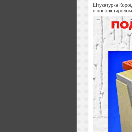
Штукатурка Корої
пінополістиролом