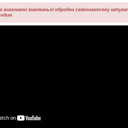
 виконанні зовнішньої обробки свіжонанесену штука
годин.