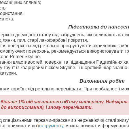
механічних впливів;
сть;
ористання;
езпека.
Підготовка до нанесе
ерхню до міцного стану від забруднень, які впливають на з
ділянки, пил, старі лакофарбові покриття.
ння поверхню слід ретельно прогрунтувати акриловою гли
смоктуючих поверхонь, рекомендується використовувати гр
icone Primer Skyline.
ання властивостей поверхні та підвищення її адгезійних ха
-грунт із кварцовим піском Skyline. Її шорсткий шар значно
катурки.
Виконання робіт
ням короїд слід ретельно перемішати. При необхідності мож
ільше 1% від загального об'єму матеріалу. Надмірн
о використання), і знову перемішати.
 спеціальними терками-прасками з нержавіючої сталі знизу-
тає прилипати до
інструменту
, можна починати формування 