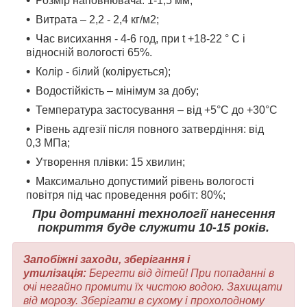
Розмір наповнювача: 1-1,5 мм;
Витрата – 2,2 - 2,4 кг/м2;
Час висихання - 4-6 год, при t +18-22 ° C і
відносній вологості 65%.
Колір - білий (колірується);
Водостійкість – мінімум за добу;
Температура застосування – від +5°С до +30°С
Рівень адгезії після повного затвердіння: від
0,3 МПа;
Утворення плівки: 15 хвилин;
Максимально допустимий рівень вологості
повітря під час проведення робіт: 80%;
При дотриманні технології нанесення
покриття буде служити 10-15 років.
Запобіжні заходи, зберігання і
утилізація:
Берегти від дітей! При попаданні в
очі негайно промити їх чистою водою. Захищати
від морозу. Зберігати в сухому і прохолодному