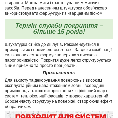
стирання. Можна мити із застосуванням миючих
засобів. Перед нанесенням штукатурки обов’язково
використовувати фарбу-грунт з кварцевим піском.
Т
ермін служби покриття –
більше 15 років!
Штукатурка стійка до дії лугів. Рекомендується в
приморських і промислових зонах. Завдяки комбінації
силіконових смол формує поверхню з високою
паропроникністю. Покриття дуже легко структурується,
з ним приємно та просто працювати.
Призначення:
Для захисту та декорування поверхонь з високим
експлуатаційним навантаженням зовні і всередині
приміщень, а також використання як фінішний шар в
системі теплоізоляції фасадів. Утворює характерний
борозенчасту структуру на поверхні, створюючи ефект
«баранчика».