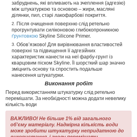
забруднень, які впливають на зчеплення (адгезію)
між штукатуркою та основою – жири, масляні
ділянки, пил, старі лакофарбові покриття.
Після очищення поверхню слід ретельно
прогрунтувати силіконовою глибокопроникною
ґрунтовкою
Skyline Silicone Primer.
Обов’язково! Для вирівнювання властивостей
поверхні та підвищення її адгезійних
характеристик нанести на неї фарбу-грунт із
кварцовим піском Skyline. Її шорсткий шар значно
зміцнить основу та спростить подальше
нанесення штукатурки.
Виконання робіт
Перед використанням штукатурку слід ретельно
перемішати. За необхідності можна додати невелику
кількість води
ВАЖЛИВО! Не більше 1% від загального
об'єму матеріалу. Надмірна кількість води
може зробити штукатурку непридатною до
використання, і знову перемішати.