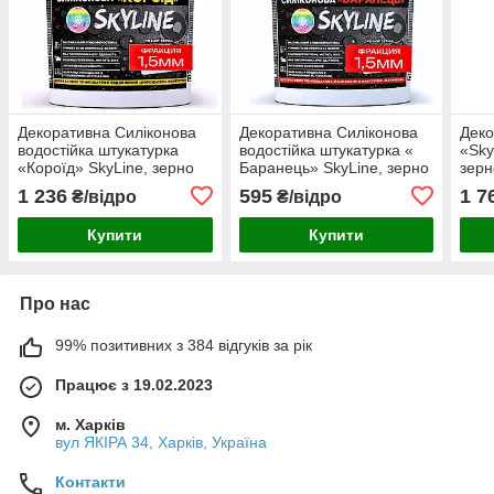
Декоративна Силіконова
Декоративна Силіконова
Деко
водостійка штукатурка
водостійка штукатурка «
«Sky
«Короїд» SkyLine, зерно
Баранець» SkyLine, зерно
зерн
1-1,5 мм, 15 кг
1-1,5 мм, 7 кг
(Бар
1 236
595
1 7
₴/відро
₴/відро
Купити
Купити
Про нас
99% позитивних з 384 відгуків за рік
Працює з 19.02.2023
м. Харків
вул ЯКІРА 34, Харків, Україна
Контакти