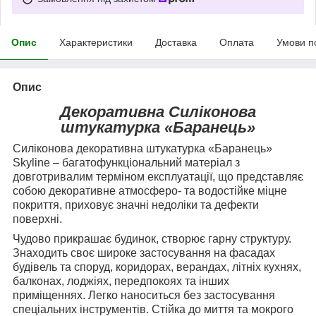
Опис
Характеристики
Доставка
Оплата
Умови п
Опис
Декоративна Силіконова
штукатурка «Баранець»
Силіконова декоративна штукатурка «Баранець»
Skyline – багатофункціональний матеріал з
довготривалим терміном експлуатації, що представляє
собою декоративне атмосферо- та водостійке міцне
покриття, приховує значні недоліки та дефекти
поверхні.
Чудово прикрашає будинок, створює гарну структуру.
Знаходить своє широке застосування на фасадах
будівель та споруд, коридорах, верандах, літніх кухнях,
балконах, лоджіях, передпокоях та інших
приміщеннях. Легко наноситься без застосування
спеціальних інструментів. Стійка до миття та мокрого