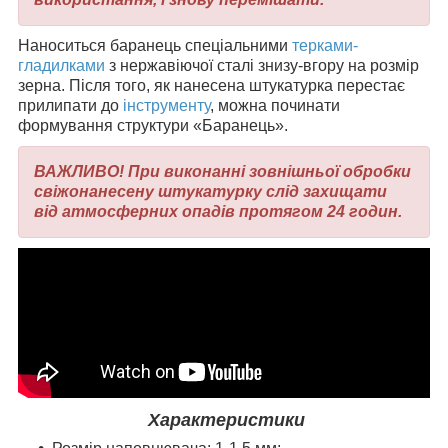
Наноситься баранець спеціальними
терками-
гладилками
з нержавіючої сталі знизу-вгору на розмір
зерна. Після того, як нанесена штукатурка перестає
прилипати до
інструменту
, можна починати
формування структури «Баранець».
ВАЖЛИВО! При виконанні зовнішньої обробки
свіжонанесену штукатурку слід захищати
від атмосферних опадів протягом 24 годин.
Характеристики