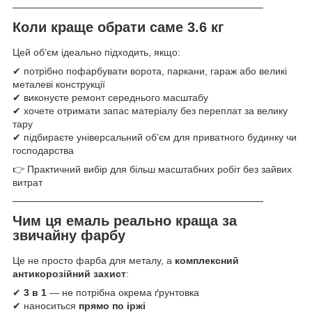
────────────────────────────────────
Коли краще обрати саме 3.6 кг
Цей об’єм ідеально підходить, якщо:
✔ потрібно пофарбувати ворота, паркани, гараж або великі
металеві конструкції
✔ виконуєте ремонт середнього масштабу
✔ хочете отримати запас матеріалу без переплат за велику
тару
✔ підбираєте універсальний об’єм для приватного будинку чи
господарства
👉 Практичний вибір для більш масштабних робіт без зайвих
витрат
────────────────────────────────────
Чим ця емаль реально краща за
звичайну фарбу
Це не просто фарба для металу, а
комплексний
антикорозійний захист
:
✔
3 в 1
— не потрібна окрема ґрунтовка
✔ наноситься
прямо по іржі