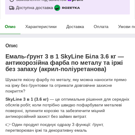
Доступна доставка
Опис
Характеристики
Доставка
Оплата
Умови п
Опис
Емаль-ґрунт 3 в 1 SkyLine Біла 3.6 кг —
антикорозійна фарба по металу та іржі
без запаху (акрил-поліуретанова)
Шукаєте якісну фарбу по металу, яку можна наносити прямо
на іржу без ґрунтовки та отримати довговічне захисне
покриття?
SkyLine 3 в 1 (3.6 кг)
— це оптимальне рішення для середніх
обсягів робіт, коли потрібно швидко пофарбувати металеві
поверхні, зупинити корозію та забезпечити міцний
антикорозійний захист без зайвих витрат.
👉 Один продукт поєднує одразу 3 функції: ґрунт,
перетворювач іржі та декоративну емаль