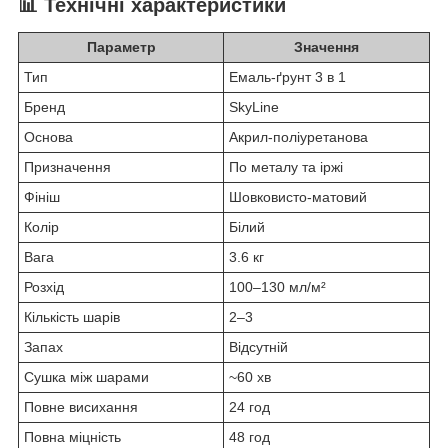
📊
Технічні характеристики
Параметр
Значення
Тип
Емаль-ґрунт 3 в 1
Бренд
SkyLine
Основа
Акрил-поліуретанова
Призначення
По металу та іржі
Фініш
Шовковисто-матовий
Колір
Білий
Вага
3.6 кг
Розхід
100–130 мл/м²
Кількість шарів
2–3
Запах
Відсутній
Сушка між шарами
~60 хв
Повне висихання
24 год
Повна міцність
48 год