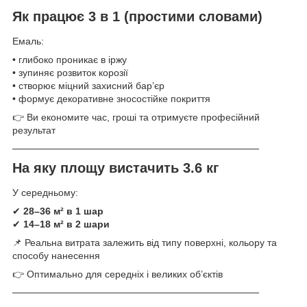
Як працює 3 в 1 (простими словами)
Емаль:
• глибоко проникає в іржу
• зупиняє розвиток корозії
• створює міцний захисний бар’єр
• формує декоративне зносостійке покриття
👉 Ви економите час, гроші та отримуєте професійний
результат
────────────────────────────────────
На яку площу вистачить 3.6 кг
У середньому:
✔
28–36 м² в 1 шар
✔
14–18 м² в 2 шари
📌 Реальна витрата залежить від типу поверхні, кольору та
способу нанесення
👉 Оптимально для середніх і великих об’єктів
────────────────────────────────────