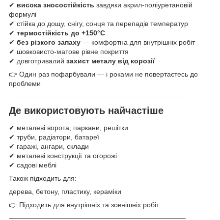
✔
висока зносостійкість
завдяки акрил-поліуретановій
формулі
✔ стійка до дощу, снігу, сонця та перепадів температур
✔
термостійкість до +150°C
✔
без різкого запаху
— комфортна для внутрішніх робіт
✔ шовковисто-матове рівне покриття
✔ довготривалий
захист металу від корозії
👉 Один раз пофарбували — і роками не повертаєтесь до
проблеми
────────────────────────────────────
Де використовують найчастіше
✔ металеві ворота, паркани, решітки
✔ труби, радіатори, батареї
✔ гаражі, ангари, склади
✔ металеві конструкції та огорожі
✔ садові меблі
Також підходить для:
дерева, бетону, пластику, кераміки
👉 Підходить для внутрішніх та зовнішніх робіт
────────────────────────────────────