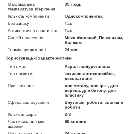
Максимальна
35 град.
температура зберігання
Кількість компонентів
Однокомпонентна
Без запаху
Так
Антисептична властивість
Так
Спосіб нанесення
Механізований, Пензликом,
Валіком
Термін придатності
24 міс
Користувацькі характеристики
Тип емалі
Акрил-поліуретанова
Тип покриття
захисно-антикорозійне,
декоративне
Призначення
для металу, для іржі, для
дерева, для бетону, для
пластику
Сфера застосування
Внутрішні роботи, зовнішні
роботи
Кількість шарів
2-3
Час висихання між
60 хвилин
шарами
Повне висихання
24 години