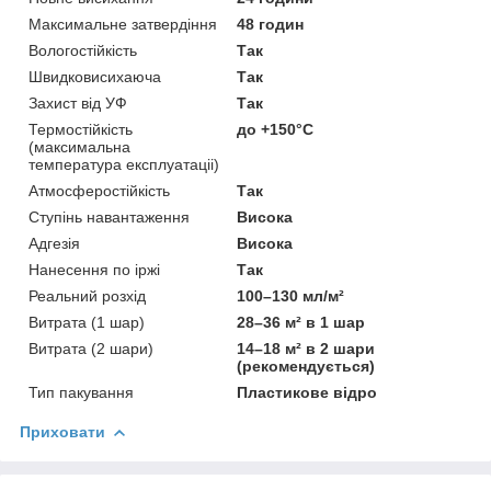
Максимальне затвердіння
48 годин
Вологостійкість
Так
Швидковисихаюча
Так
Захист від УФ
Так
Термостійкість
до +150°С
(максимальна
температура експлуатаціі)
Атмосферостійкість
Так
Ступінь навантаження
Висока
Адгезія
Висока
Нанесення по іржі
Так
Реальний розхід
100–130 мл/м²
Витрата (1 шар)
28–36 м² в 1 шар
Витрата (2 шари)
14–18 м² в 2 шари
(рекомендується)
Тип пакування
Пластикове відро
Приховати