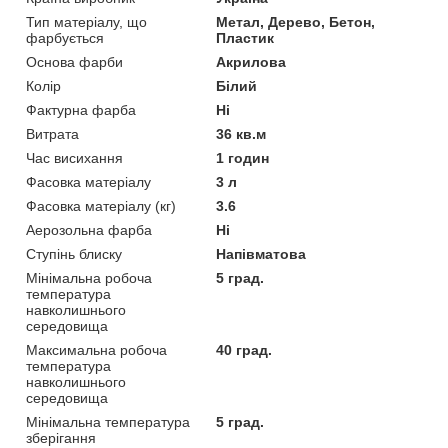
Тип матеріалу, що
Метал, Дерево, Бетон,
фарбується
Пластик
Основа фарби
Акрилова
Колір
Білий
Фактурна фарба
Ні
Витрата
36 кв.м
Час висихання
1 годин
Фасовка матеріалу
3 л
Фасовка матеріалу (кг)
3.6
Аерозольна фарба
Ні
Ступінь блиску
Напівматова
Мінімальна робоча
5 град.
температура
навколишнього
середовища
Максимальна робоча
40 град.
температура
навколишнього
середовища
Мінімальна температура
5 град.
зберігання