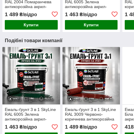
RAL 2004 Помаранчева
RAL 6005 Зелена
RAL 
антикорозійна акрил-
антикорозійна акрил-
кори
поліуретанова фарба по
поліуретанова матова
акри
1 489
1 463
1 4
₴/відро
₴/відро
металу без запаху 3.6 кг
фарба по металу та іржі
фарб
без запаху 3.6 кг
без 
Купити
Купити
Подібні товари компанії
Емаль-ґрунт 3 в 1 SkyLine
Емаль-ґрунт 3 в 1 SkyLine
Емал
RAL 6005 Зелена
RAL 3009 Червоно-
Біла
антикорозійна акрил-
коричнева антикорозійна
акри
поліуретанова матова
акрил-поліуретанова
фарб
1 463
1 489
418
₴/відро
₴/відро
фарба по металу та іржі
фарба по металу та іржі
без 
без запаху 3.6 кг
без запаху 3.6 кг