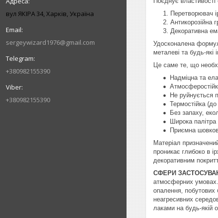
Поєднує властивості 
вул ЯКІРА 34, Харків, Україна
Перетворювач і
Антикорозійна г
Декоративна ем
sergeywizard1976@gmail.com
Удосконалена формула
металеві та будь-які 
Це саме те, що необх
+380982155390
Надміцна та ела
Атмосферостійк
Не руйнується 
+380982155390
Термостійка (до
Без запаху, еко
Широка палітра 
Приємна шовков
Матеріал призначений
проникає глибоко в і
декоративним покритт
СФЕРИ ЗАСТОСУВА
атмосферних умовах
опалення, побутових 
неагресивних середо
лаками на будь-якій о