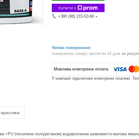
Купити з
+380 (98) 215-53-90
повернення товару протягом 14 днів
за раху
У компанії підключені електронні платежі. Те
теристики
ва +PU (посилена поліуретаном) водорозчинна шовковисто-матова емаль 3