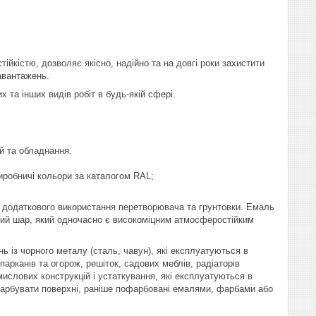
йкістю, дозволяє якісно, надійно та на довгі роки захистити
навантажень.
та інших видів робіт в будь-якій сфері.
ій та обладнання.
иробничі кольори за каталогом RAL;
 додаткового використання перетворювача та грунтовки. Емаль
сний шар, який одночасно є високоміцним атмосферостійким
 із чорного металу (сталь, чавун), які експлуатуються в
 парканів та огорож, решіток, садових меблів, радіаторів
ислових конструкцій і устаткування, які експлуатуються в
арбувати поверхні, раніше пофарбовані емалями, фарбами або