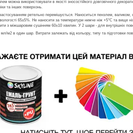
лем можна використовувати в якості зносостійкого довговічного декоратив
іки та інших поверхонь.
астосуванням ретельно перемішується. Наноситься пензлем, валиком,
 вологості 65±5%. Не наносити за температури нижче ніж +5°С та вище н
сити з міжшаровим сушінням 60±10 хвилин. У 2 шари - для внутрішніх пов
мл/м2 в один шар. Витрати залежать від кольору, типу та підготовки пов