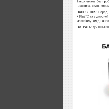
Також емаль без проб
пластика, скла, керам
НАНЕСЕННЯ:
Перед з
+18±2°С та відносної
матеріалу, слід нано
ВИТРАТА:
До 100-130 