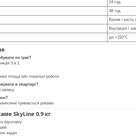
24 год
48 год
Валик / кисть
Внутрішні / зо
до +150°C
ня
бувати по іржі?
нкція 3 в 1.
лика площа або локальні роботи.
вувати в квартирі?
о запаху.
зон?
нанесенні тримається роками.
аме SkyLine 0.9 кг
ти ґрунтовку
ошей
ких задач