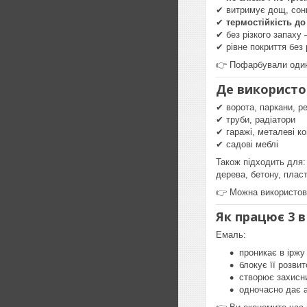
✔ витримує дощ, сон
✔
термостійкість до
✔ без різкого запаху
✔ рівне покриття без 
👉 Пофарбували один
Де використо
✔ ворота, паркани, р
✔ труби, радіатори
✔ гаражі, металеві ко
✔ садові меблі
Також підходить для:
дерева, бетону, пласт
👉 Можна використовув
Як працює 3 в
Емаль:
проникає в іржу
блокує її розвит
створює захисн
одночасно дає а