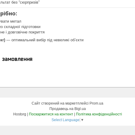
льтат без “сюрпризів”
рібно:
увати метал
ез складної підготовки
не і довговічне покриття
кг)
— оптимальний вибір під невеликі об’єкти
я замовлення
Сайт створений на маркетплейсі
Prom.ua
Продавець на Bigl.ua
Hostorg |
Поскаржитися на контент
|
Політика конфіденційності
Select Language
▼