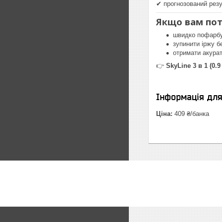
✔ прогнозований резу
Якщо вам пот
швидко пофарб
зупинити іржу б
отримати акурат
👉
SkyLine 3 в 1 (0.9 
Інформація дл
Ціна:
409 ₴/банка