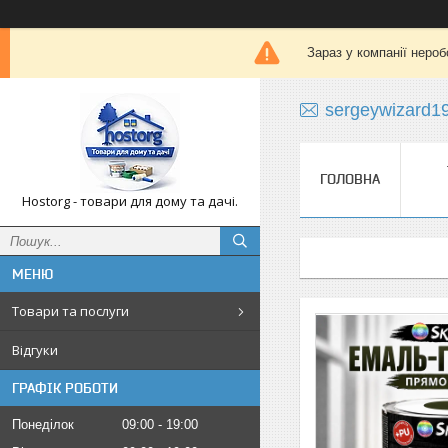
Зараз у компанії нероб
sergeywizard1
ГОЛОВНА
Hostorg - товари для дому та дачі.
Товари та послуги
Відгуки
ГРАФІК РОБОТИ
Понеділок
09:00
19:00