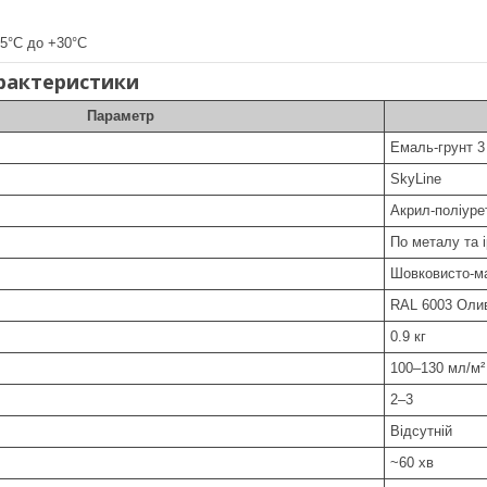
+5°C до +30°C
арактеристики
Параметр
Емаль-грунт 3
SkyLine
Акрил-поліуре
По металу та і
Шовковисто-м
RAL 6003 Оли
0.9 кг
100–130 мл/м²
2–3
Відсутній
~60 хв