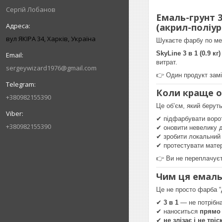
Сергій Лобанов
Емаль-грунт 3
(акрил-поліу
вул ЯКІРА 34, Харків, Україна
Шукаєте фарбу по мет
SkyLine 3 в 1 (0.9 кг)
витрат.
sergeywizard1976@gmail.com
👉 Один продукт замі
Коли краще об
+380982155390
Це об’єм, який берут
✔ підфарбувати ворот
+380982155390
✔ оновити невелику д
✔ зробити локальний
✔ протестувати мате
👉 Ви не переплачуєт
Чим ця емаль
Це не просто фарба “
✔
3 в 1
— не потрібна
✔ наноситься
прямо 
✔
не злізає і не трі