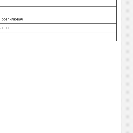
 / розпилювач
внішні