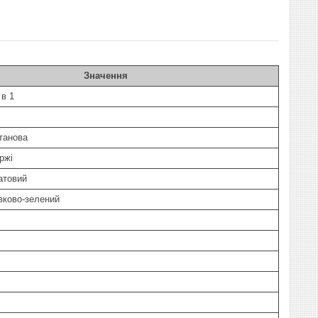
Значення
 в 1
танова
ржі
атовий
вково-зелений