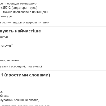
це і перепади температур
 +150°C
(радіатори, труби)
 — можна працювати в приміщенні
розводів
 раз — і надовго закрили питання
вують найчастіше
ешітки
нструкції
ику, кераміки
ати і всередині, і на вулиці
 1 (простими словами)
ок
ий шар
куратний зовнішній вигляд