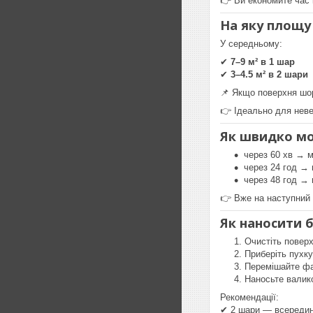
👉 Ви економите час 
На яку площу 
У середньому:
✔
7–9 м² в 1 шар
✔
3–4.5 м² в 2 шари
📌 Якщо поверхня шо
👉 Ідеально для неве
Як швидко мо
через 60 хв → 
через 24 год →
через 48 год → 
👉 Вже на наступний
Як наносити 
Очистіть поверх
Приберіть пухку
Перемішайте ф
Наносьте валик
Рекомендації:
✔ 2 шари — всередин