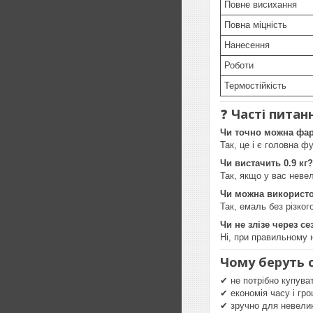
Повне висихання
Повна міцність
Нанесення
Роботи
Термостійкість
❓
Часті питан
Чи точно можна фар
Так, це і є головна фу
Чи вистачить 0.9 кг?
Так, якщо у вас неве
Чи можна використо
Так, емаль без різког
Чи не злізе через се
Ні, при правильному 
Чому беруть с
✔ не потрібно купува
✔ економія часу і гр
✔ зручно для невели