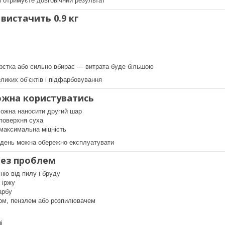
і отримуєте довговічний результат
вистачить 0.9 кг
рстка або сильно вбирає — витрата буде більшою
ликих об’єктів і підфарбовування
жна користуватись
можна наносити другий шар
 поверхня суха
максимальна міцність
 день можна обережно експлуатувати
без проблем
ню від пилу і бруду
 іржу
арбу
ом, пензлем або розпилювачем
і