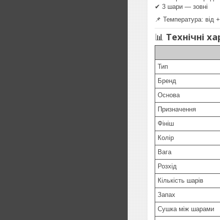
✔ 3 шари — зовні
📌 Температура: від 
📊
Технічні х
Тип
Бренд
Основа
Призначення
Фініш
Колір
Вага
Розхід
Кількість шарів
Запах
Сушка між шарами