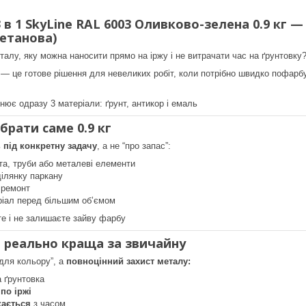
 в 1 SkyLine RAL 6003 Оливково-зелена 0.9 кг 
ретанова)
алу, яку можна наносити прямо на іржу і не витрачати час на ґрунтовку
— це готове рішення для невеликих робіт, коли потрібно швидко пофарбув
нює одразу 3 матеріали: ґрунт, антикор і емаль
рати саме 0.9 кг
ь
під конкретну задачу
, а не “про запас”:
а, труби або металеві елементи
ілянку паркану
 ремонт
ріал перед більшим об’ємом
е і не залишаєте зайву фарбу
 реально краща за звичайну
для кольору”, а
повноцінний захист металу:
 ґрунтовка
по іржі
скається
з часом