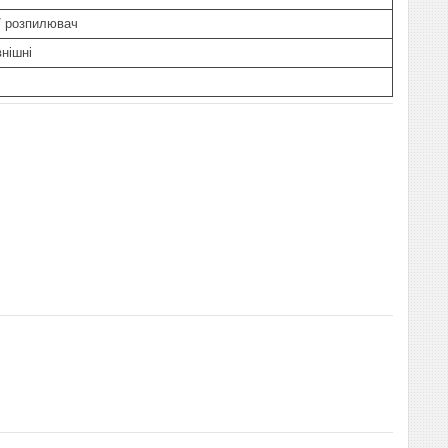
 / розпилювач
внішні