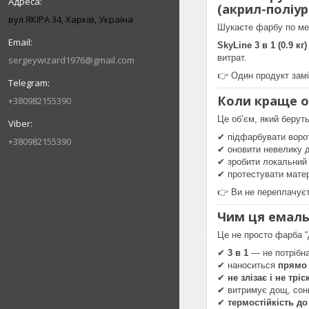
(акрил-поліу
вул ЯКІРА 34, Харків, Україна
Шукаєте фарбу по мет
SkyLine 3 в 1 (0.9 кг)
витрат.
sergeywizard1976@gmail.com
👉 Один продукт замі
Коли краще об
+380982155390
Це об’єм, який берут
✔ підфарбувати ворот
+380982155390
✔ оновити невелику д
✔ зробити локальний
✔ протестувати мате
👉 Ви не переплачуєт
Чим ця емаль
Це не просто фарба “
✔
3 в 1
— не потрібна
✔ наноситься
прямо 
✔
не злізає і не трі
✔ витримує дощ, сон
✔
термостійкість до