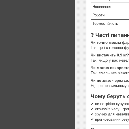
Нанесення
Роботи
Термостійкість
❓
Часті питан
Чи точно можна фар
Так, це і є головна фу
Чи вистачить 0.9 кг?
Так, якщо у вас неве
Чи можна використо
Так, емаль без різког
Чи не злізе через се
Ні, при правильному 
Чому беруть с
✔ не потрібно купува
✔ економія часу і гр
✔ зручно для невели
✔ прогнозований резу