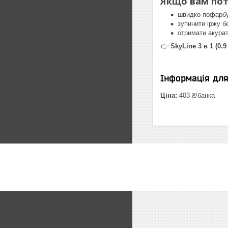
Якщо вам пот
швидко пофарб
зупинити іржу б
отримати акурат
👉
SkyLine 3 в 1 (0.9 
Інформація дл
Ціна:
403 ₴/банка