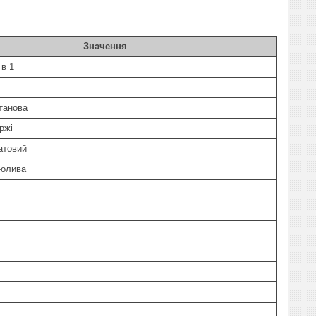
Значення
 в 1
танова
ржі
атовий
-олива