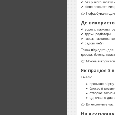
✔ без різкого запаху
✔ рівне покриття без 
👉 Пофарбували один
Де використо
✔ ворота, паркани, р
✔ труби, радіатори
✔ гаражі, металеві ко
✔ садові меблі
Також підходить для:
дерева, бетону, пласт
👉 Можна використовув
Як працює 3 в
Емаль:
проникає в іржу
блокує її розвит
створює захисн
одночасно дає а
👉 Ви економите час 
На яку площу 