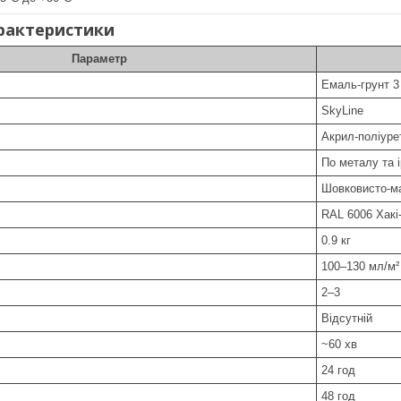
арактеристики
Параметр
Емаль-грунт 3
SkyLine
Акрил-поліуре
По металу та і
Шовковисто-м
RAL 6006 Хакі
0.9 кг
100–130 мл/м²
2–3
Відсутній
~60 хв
24 год
48 год