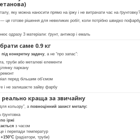
ретанова)
алу, яку можна наносити прямо на іржу і не витрачати час на ґрунтовку
— це готове рішення для невеликих робіт, коли потрібно швидко пофарбув
нює одразу 3 матеріали: ґрунт, антикор і емаль
рати саме 0.9 кг
ь
під конкретну задачу
, а не “про запас”:
а, труби або металеві елементи
ілянку паркану
 ремонт
ріал перед більшим об’ємом
е і не залишаєте зайву фарбу
 реально краща за звичайну
для кольору”, а
повноцінний захист металу:
 ґрунтовка
по іржі
скається
з часом
це і перепади температур
 +150°C
(радіатори, труби)