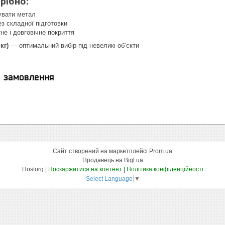
рібно:
увати метал
ез складної підготовки
не і довговічне покриття
кг)
— оптимальний вибір під невеликі об’єкти
я замовлення
Сайт створений на маркетплейсі
Prom.ua
Продавець на Bigl.ua
Hostorg |
Поскаржитися на контент
|
Політика конфіденційності
Select Language
▼