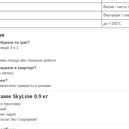
Валик / кисть
Внутрішні / зо
до +150°C
ня
бувати по іржі?
нкція 3 в 1.
лика площа або локальні роботи.
вувати в квартирі?
о запаху.
зон?
нанесенні тримається роками.
аме SkyLine 0.9 кг
ти ґрунтовку
ошей
ких задач
льтат без “сюрпризів”