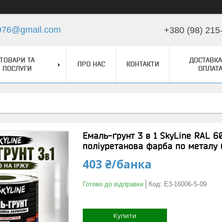
976@gmail.com
+380 (98) 215
ТОВАРИ ТА
ДОСТАВКА
ПРО НАС
КОНТАКТИ
ПОСЛУГИ
ОПЛАТ
Емаль-ґрунт 3 в 1 SkyLine RAL 6
поліуретанова фарба по металу б
403 ₴/банка
Готово до відправки
Код:
E3-16006-S-09
Купити