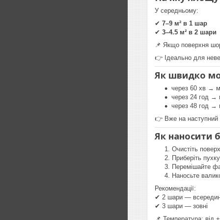
У середньому:
✔
7–9 м² в 1 шар
✔
3–4.5 м² в 2 шари
📌 Якщо поверхня шо
👉 Ідеально для неве
Як швидко мо
через 60 хв → 
через 24 год →
через 48 год → 
👉 Вже на наступний
Як наносити 
Очистіть поверх
Приберіть пухку
Перемішайте ф
Наносьте валик
Рекомендації:
✔ 2 шари — всередин
✔ 3 шари — зовні
📌 Температура: від 