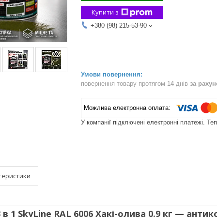
Купити з
+380 (98) 215-53-90
повернення товару протягом 14 днів
за раху
У компанії підключені електронні платежі. Те
теристики
 в 1 SkyLine RAL 6006 Хакі-олива 0.9 кг — анти