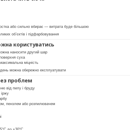
рстка або сильно вбирає — витрата буде більшою
ликих об’єктів і підфарбовування
жна користуватись
можна наносити другий шар
 поверхня суха
максимальна міцність
 день можна обережно експлуатувати
без проблем
ню від пилу і бруду
 іржу
арбу
ом, пензлем або розпилювачем
і
+5°C до +30°C