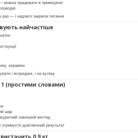
 — можна працювати в приміщенні
розводів
 раз — і надовго закрили питання
вують найчастіше
ешітки
нструкції
ику, кераміки
ати і всередині, і на вулиці
 1 (простими словами)
ок
ий шар
куратний зовнішній вигляд
і отримуєте довговічний результат
вистачить 0.9 кг