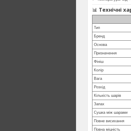
📊
Технічні х
Тип
Бренд
Основа
Призначення
Фініш
Колір
Вага
Розхід
Кількість шарів
Запах
Сушка між шарами
Повне висихання
Повна міцність