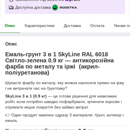
Доступна доставка
Опис
Характеристики
Доставка
Оплата
Умови п
Опис
Емаль-грунт 3 в 1 SkyLine RAL 6018
Світло-зелена 0.9 кг — антикорозійна
фарба по металу та іржі (акрил-
поліуретанова)
Шукаєте фарбу по металу, яку можна наносити прямо на іржу
і не витрачати час на ґрунтовку?
SkyLine 3 в 1 (0.9 кг)
— це готове рішення для невеликих
робіт, коли потрібно швидко пофарбувати, зупинити корозію і
отримати міцне покриття без зайвих витрат.
👉 Один продукт замінює одразу 3 матеріали: ґрунт, антикор і
емаль