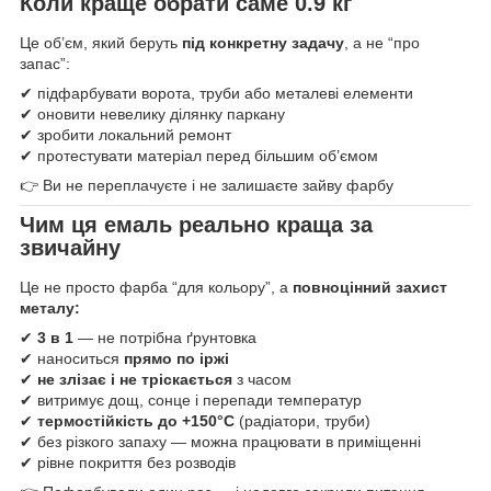
Коли краще обрати саме 0.9 кг
Це об’єм, який беруть
під конкретну задачу
, а не “про
запас”:
✔ підфарбувати ворота, труби або металеві елементи
✔ оновити невелику ділянку паркану
✔ зробити локальний ремонт
✔ протестувати матеріал перед більшим об’ємом
👉 Ви не переплачуєте і не залишаєте зайву фарбу
Чим ця емаль реально краща за
звичайну
Це не просто фарба “для кольору”, а
повноцінний захист
металу:
✔
3 в 1
— не потрібна ґрунтовка
✔ наноситься
прямо по іржі
✔
не злізає і не тріскається
з часом
✔ витримує дощ, сонце і перепади температур
✔
термостійкість до +150°C
(радіатори, труби)
✔ без різкого запаху — можна працювати в приміщенні
✔ рівне покриття без розводів