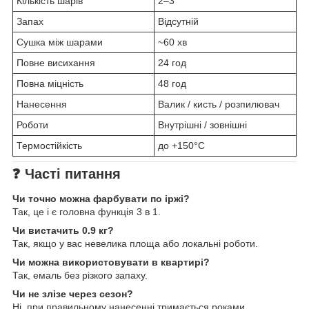
Кількість шарів
2–3
Запах
Відсутній
Сушка між шарами
~60 хв
Повне висихання
24 год
Повна міцність
48 год
Нанесення
Валик / кисть / розпилювач
Роботи
Внутрішні / зовнішні
Термостійкість
до +150°C
❓
Часті питання
Чи точно можна фарбувати по іржі?
Так, це і є головна функція 3 в 1.
Чи вистачить 0.9 кг?
Так, якщо у вас невелика площа або локальні роботи.
Чи можна використовувати в квартирі?
Так, емаль без різкого запаху.
Чи не злізе через сезон?
Ні, при правильному нанесенні тримається роками.