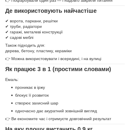
👉 Пофарбували один раз — і надовго закрили питання
Де використовують найчастіше
✔ ворота, паркани, решітки
✔ труби, радіатори
✔ гаражі, металеві конструкції
✔ садові меблі
Також підходить для:
дерева, бетону, пластику, кераміки
👉 Можна використовувати і всередині, і на вулиці
Як працює 3 в 1 (простими словами)
Емаль:
проникає в іржу
блокує її розвиток
створює захисний шар
одночасно дає акуратний зовнішній вигляд
👉 Ви економите час і отримуєте довговічний результат
На яку площу вистачить 0.9 кг