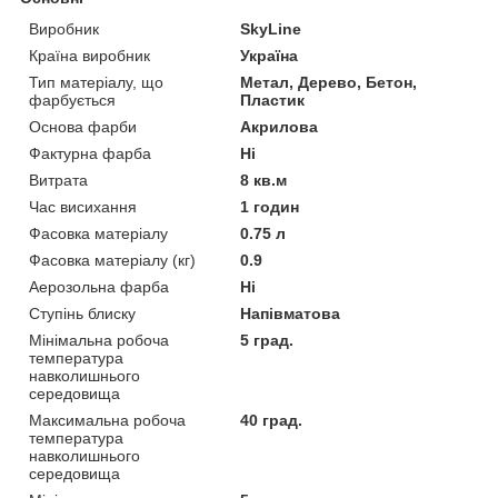
Виробник
SkyLine
Країна виробник
Україна
Тип матеріалу, що
Метал, Дерево, Бетон,
фарбується
Пластик
Основа фарби
Акрилова
Фактурна фарба
Ні
Витрата
8 кв.м
Час висихання
1 годин
Фасовка матеріалу
0.75 л
Фасовка матеріалу (кг)
0.9
Аерозольна фарба
Ні
Ступінь блиску
Напівматова
Мінімальна робоча
5 град.
температура
навколишнього
середовища
Максимальна робоча
40 град.
температура
навколишнього
середовища