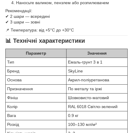
Наносьте валиком, пензлем або розпилювачем
Рекомендації:
✔ 2 шари — всередині
✔ 3 шари — зовні
📌 Температура: від +5°C до +30°C
📊
Технічні характеристики
Параметр
Значення
Тип
Емаль-грунт 3 в 1
Бренд
SkyLine
Основа
Акрил-поліуретанова
Призначення
По металу та іржі
Фініш
Шовковисто-матовий
Колір
RAL 6018 Світло-зелений
Вага
0.9 кг
Розхід
100–130 мл/м²