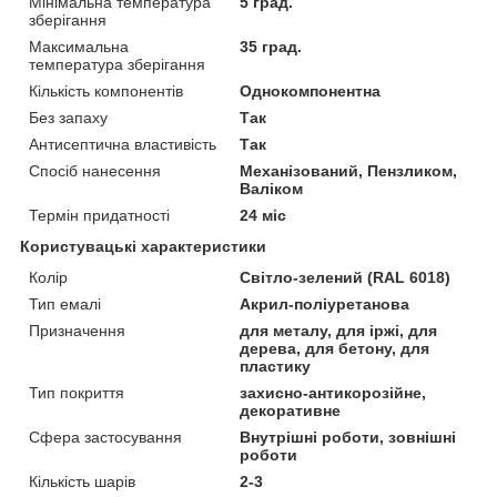
Мінімальна температура
5 град.
зберігання
Максимальна
35 град.
температура зберігання
Кількість компонентів
Однокомпонентна
Без запаху
Так
Антисептична властивість
Так
Спосіб нанесення
Механізований, Пензликом,
Валіком
Термін придатності
24 міс
Користувацькі характеристики
Колір
Світло-зелений (RAL 6018)
Тип емалі
Акрил-поліуретанова
Призначення
для металу, для іржі, для
дерева, для бетону, для
пластику
Тип покриття
захисно-антикорозійне,
декоративне
Сфера застосування
Внутрішні роботи, зовнішні
роботи
Кількість шарів
2-3