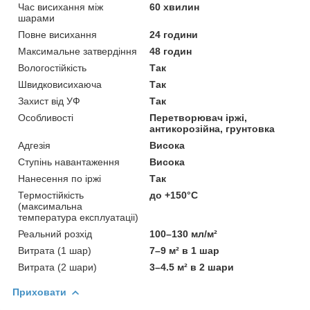
Час висихання між
60 хвилин
шарами
Повне висихання
24 години
Максимальне затвердіння
48 годин
Вологостійкість
Так
Швидковисихаюча
Так
Захист від УФ
Так
Особливості
Перетворювач іржі,
антикорозійна, грунтовка
Адгезія
Висока
Ступінь навантаження
Висока
Нанесення по іржі
Так
Термостійкість
до +150°С
(максимальна
температура експлуатаціі)
Реальний розхід
100–130 мл/м²
Витрата (1 шар)
7–9 м² в 1 шар
Витрата (2 шари)
3–4.5 м² в 2 шари
Приховати