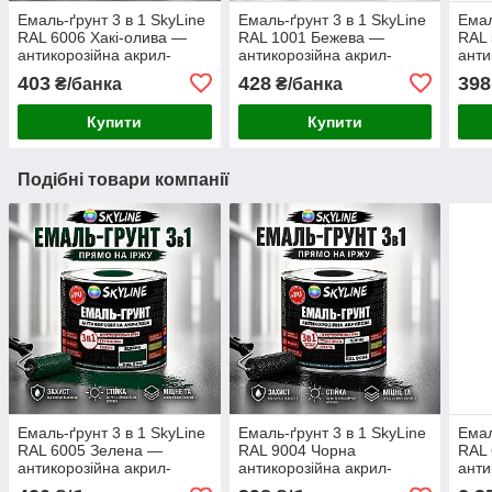
Емаль-ґрунт 3 в 1 SkyLine
Емаль-ґрунт 3 в 1 SkyLine
Емал
RAL 6006 Хакі-олива —
RAL 1001 Бежева —
RAL 
антикорозійна акрил-
антикорозійна акрил-
анти
поліуретанова фарба по
поліуретанова фарба по
полі
403
428
398
₴/банка
₴/банка
металу без запаху, 0.9 кг
металу без запаху, 0.9 кг
мета
Купити
Купити
Подібні товари компанії
Емаль-ґрунт 3 в 1 SkyLine
Емаль-ґрунт 3 в 1 SkyLine
Емал
RAL 6005 Зелена —
RAL 9004 Чорна
RAL 
антикорозійна акрил-
антикорозійна акрил-
анти
поліуретанова фарба по
поліуретанова фарба по
полі