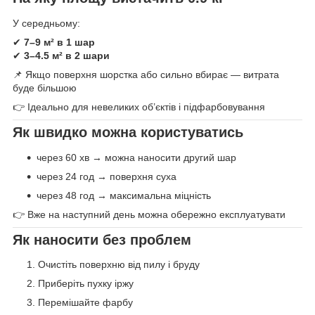
У середньому:
✔
7–9 м² в 1 шар
✔
3–4.5 м² в 2 шари
📌 Якщо поверхня шорстка або сильно вбирає — витрата
буде більшою
👉 Ідеально для невеликих об’єктів і підфарбовування
Як швидко можна користуватись
через 60 хв → можна наносити другий шар
через 24 год → поверхня суха
через 48 год → максимальна міцність
👉 Вже на наступний день можна обережно експлуатувати
Як наносити без проблем
Очистіть поверхню від пилу і бруду
Приберіть пухку іржу
Перемішайте фарбу