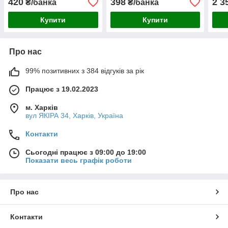
420
398
2 3
₴/банка
₴/банка
металу та іржі без запаху
металу без запаху 0.9 кг
мета
0.9 кг
Купити
Купити
Про нас
99% позитивних з 384 відгуків за рік
Працює з 19.02.2023
м. Харків
вул ЯКІРА 34, Харків, Україна
Контакти
Сьогодні працює з 09:00 до 19:00
Показати весь графік роботи
Про нас
Контакти