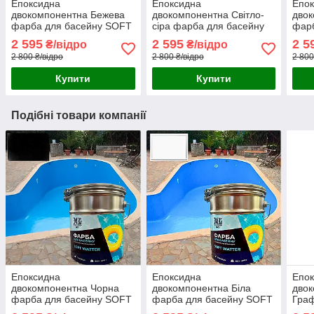
Епоксидна
Епоксидна
Епо
двокомпонентна Бежева
двокомпонентна Світло-
двок
фарба для басейну SOFT
сіра фарба для басейну
фар
WATER 4,5 кг
SOFT WATER 4,5 кг
WATE
2 595
2 595
2 5
₴/відро
₴/відро
2 800 ₴/відро
2 800 ₴/відро
2 800
Купити
Купити
Подібні товари компанії
Епоксидна
Епоксидна
Епо
двокомпонентна Чорна
двокомпонентна Біла
дво
фарба для басейну SOFT
фарба для басейну SOFT
Граф
WATER 4,5 кг
WATER 4,5 кг
бас