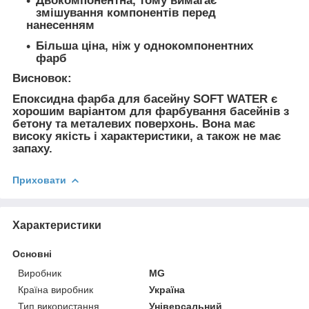
Двокомпонентна, тому вимагає
змішування компонентів перед
нанесенням
Більша ціна, ніж у однокомпонентних
фарб
Висновок:
Епоксидна фарба для басейну SOFT WATER є
хорошим варіантом для фарбування басейнів з
бетону та металевих поверхонь. Вона має
високу якість і характеристики, а також не має
запаху.
Приховати
Характеристики
Основні
Виробник
MG
Країна виробник
Україна
Тип використання
Універсальний