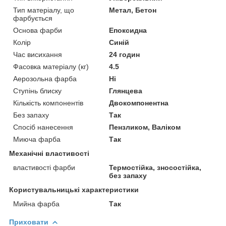
Тип матеріалу, що
Метал, Бетон
фарбується
Основа фарби
Епоксидна
Колір
Синій
Час висихання
24 годин
Фасовка матеріалу (кг)
4.5
Аерозольна фарба
Ні
Ступінь блиску
Глянцева
Кількість компонентів
Двокомпонентна
Без запаху
Так
Спосіб нанесення
Пензликом, Валіком
Миюча фарба
Так
Механічні властивості
властивості фарби
Термостійка, зносостійка,
без запаху
Користувальницькі характеристики
Мийна фарба
Так
Приховати