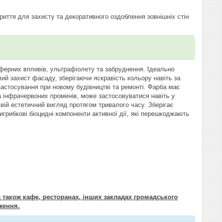
иття для захисту та декоративного оздоблення зовнішніх стін
осферних впливів, ультрафіолету та забруднення. Ідеально
лий захист фасаду, зберігаючи яскравість кольору навіть за
астосування при новому будівництві та ремонті. Фарба має
а інфрачервоних променів, може застосовуватися навіть у
вій естетичний вигляд протягом тривалого часу. Зберігає
тигрибкові біоцидні компоненти активної дії, які перешкоджають
 також кафе, ресторанах, інших закладах громадського
ження.