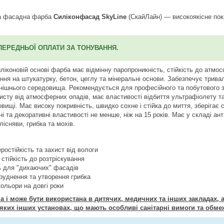
ва фасадна фарба
Силіконфасад SkyLine
(СкайЛайн) — високоякісне покр
ПЕРЕДНЬОЇ ОПЛАТИ ЗА ТОНУВАННЯ.
иліконовій основі фарба має відмінну паропроникність, стійкість до атм
ння на штукатурку, бетон, цеглу та мінеральні основи. Забезпечує трива
нішнього середовища. Рекомендується для професійного та побутового з
исту від атмосферних опадів, має властивості відбиття ультрафіолету т
ищі. Має високу покривність, швидко сохне і стійка до миття, зберігає с
ні та декоративні властивості не менше, ніж на 15 років. Має у складі ан
існяви, грибка та мохів.
остійкість та захист від вологи
 стійкість до розтріскування
ь для "дихаючих" фасадів
бруднення та утворення грибка
кольори на довгі роки
 і може бути використана в дитячих, медичних та інших закладах, а
яких інших установах, що мають особливі санітарні вимоги та обме