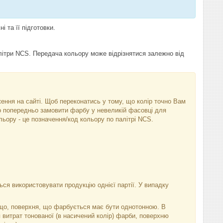
 та її підготовки.
алітри NCS. Передача кольору може відрізнятися залежно від
аження на сайті. Щоб переконатись у тому, що колір точно Вам
бо попередньо замовити фарбу у невеликій фасовці для
ьору - це позначення/код кольору по палітрі NCS.
ся використовувати продукцію однієї партії. У випадку
тощо, поверхня, що фарбується має бути однотонною. В
 витрат тонованої (в насичений колір) фарби, поверхню