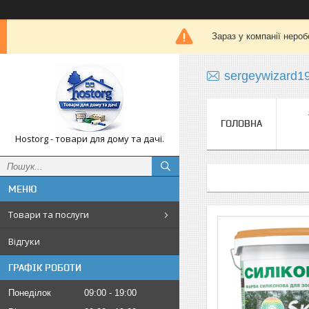
Зараз у компанії нероб
sergeywizard1
ГОЛОВНА
Hostorg - товари для дому та дачі.
Товари та послуги
Відгуки
ГРАФІК РОБОТИ
Понеділок
09:00
19:00