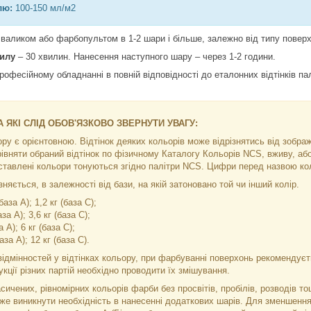
лю:
100-150 мл/м2
валиком або фарбопультом в 1-2 шари і більше, залежно від типу поверхні
пилу
– 30 хвилин. Нанесення наступного шару – через 1-2 години.
рофесійному обладнанні в повній відповідності до еталонних відтінків п
 ЯКІ СЛІД ОБОВ'ЯЗКОВО ЗВЕРНУТИ УВАГУ:
ьору є орієнтовною. Відтінок деяких кольорів може відрізнятись від зобр
рівняти обраний відтінок по фізичному Каталогу Кольорів NCS, вживу, а
ставлені кольори тонуються згідно палітри NCS. Цифри перед назвою кол
няється, в залежності від бази, на якій затоновано той чи інший колір.
база А); 1,2 кг (база С);
аза А); 3,6 кг (база C);
а А); 6 кг (база С);
база А); 12 кг (база С).
ідмінностей у відтінках кольору, при фарбуванні поверхонь рекомендуєть
кції різних партій необхідно проводити їх змішування.
сичених, рівномірних кольорів фарби без просвітів, пробілів, розводів 
же виникнути необхідність в нанесенні додаткових шарів. Для зменшення