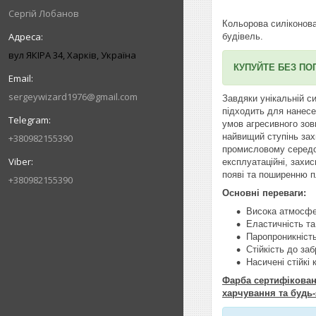
Сергій Лобанов
Кольорова силіконо
будівель.
вул ЯКІРА 34, Харків, Україна
КУПУЙТЕ БЕЗ ПО
sergeywizard1976@gmail.com
Завдяки унікальній с
підходить для нанесе
умов агресивного зов
найвищий ступінь зах
+380982155390
промисловому середов
експлуатаційні, захис
появі та поширенню пл
+380982155390
Основні переваги:
Висока атмосфер
Еластичність та
Паропроникніст
Стійкість до за
Насичені стійкі 
Фарба сертифікована
харчування та будь-