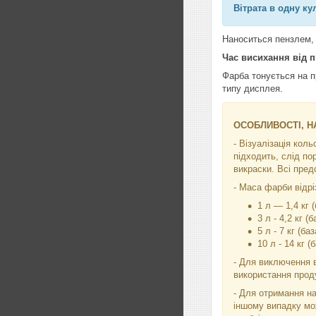
Вітрата в одну ку
Наноситься пензлем, 
Час висихання від 
Фарба тонується на п
типу дисплея.
ОСОБЛИВОСТІ, НА
- Візуалізація кол
підходить, слід по
викраски. Всі пред
- Маса фарби відріз
1 л — 1,4 кг (
3 л - 4,2 кг (б
5 л - 7 кг (баз
10 л - 14 кг (
- Для виключення в
використання проду
- Для отримання на
іншому випадку мо