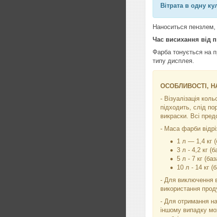
Вітрата в одну ку
Наноситься пензлем, 
Час висихання від 
Фарба тонується на п
типу дисплея.
ОСОБЛИВОСТІ, НА
- Візуалізація кол
підходить, слід по
викраски. Всі пред
- Маса фарби відріз
1 л — 1,4 кг (
3 л - 4,2 кг (б
5 л - 7 кг (баз
10 л - 14 кг (
- Для виключення в
використання проду
- Для отримання на
іншому випадку мо