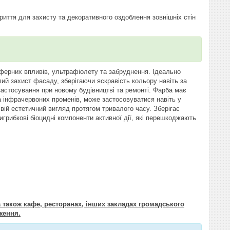
иття для захисту та декоративного оздоблення зовнішніх стін
осферних впливів, ультрафіолету та забруднення. Ідеально
лий захист фасаду, зберігаючи яскравість кольору навіть за
астосування при новому будівництві та ремонті. Фарба має
а інфрачервоних променів, може застосовуватися навіть у
вій естетичний вигляд протягом тривалого часу. Зберігає
тигрибкові біоцидні компоненти активної дії, які перешкоджають
 також кафе, ресторанах, інших закладах громадського
ження.