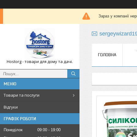
Зараз у компанії не
sergeywizard1
ГОЛОВНА
Hostorg - товари для дому та дачі.
Товари та послуги
Відгуки
ГРАФІК РОБОТИ
Понеділок
09:00
19:00