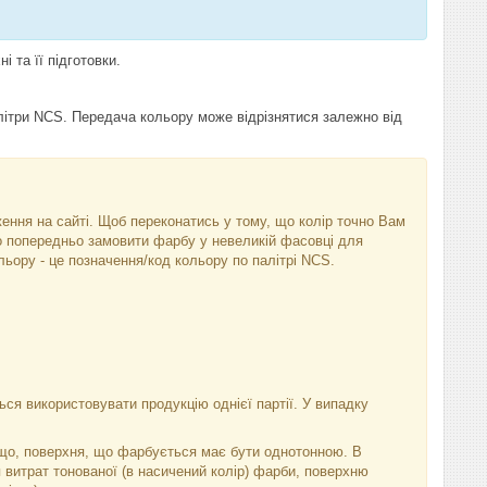
 та її підготовки.
алітри NCS. Передача кольору може відрізнятися залежно від
аження на сайті. Щоб переконатись у тому, що колір точно Вам
бо попередньо замовити фарбу у невеликій фасовці для
ьору - це позначення/код кольору по палітрі NCS.
ся використовувати продукцію однієї партії. У випадку
тощо, поверхня, що фарбується має бути однотонною. В
 витрат тонованої (в насичений колір) фарби, поверхню