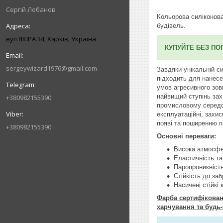
Сергій Лобанов
Кольорова силіконо
будівель.
вул ЯКІРА 34, Харків, Україна
КУПУЙТЕ БЕЗ ПО
sergeywizard1976@gmail.com
Завдяки унікальній с
підходить для нанесе
умов агресивного зов
найвищий ступінь зах
+380982155390
промисловому середов
експлуатаційні, захис
появі та поширенню пл
+380982155390
Основні переваги:
Висока атмосфер
Еластичність та
Паропроникніст
Стійкість до за
Насичені стійкі 
Фарба сертифікована
харчування та будь-