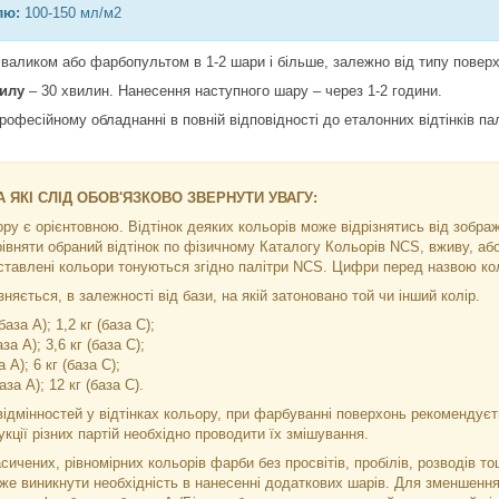
лю:
100-150 мл/м2
валиком або фарбопультом в 1-2 шари і більше, залежно від типу поверхні
пилу
– 30 хвилин. Нанесення наступного шару – через 1-2 години.
рофесійному обладнанні в повній відповідності до еталонних відтінків п
 ЯКІ СЛІД ОБОВ'ЯЗКОВО ЗВЕРНУТИ УВАГУ:
ьору є орієнтовною. Відтінок деяких кольорів може відрізнятись від зобр
рівняти обраний відтінок по фізичному Каталогу Кольорів NCS, вживу, а
ставлені кольори тонуються згідно палітри NCS. Цифри перед назвою кол
няється, в залежності від бази, на якій затоновано той чи інший колір.
база А); 1,2 кг (база С);
аза А); 3,6 кг (база C);
а А); 6 кг (база С);
база А); 12 кг (база С).
ідмінностей у відтінках кольору, при фарбуванні поверхонь рекомендуєть
кції різних партій необхідно проводити їх змішування.
сичених, рівномірних кольорів фарби без просвітів, пробілів, розводів 
же виникнути необхідність в нанесенні додаткових шарів. Для зменшення