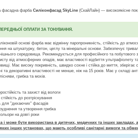
ва фасадна фарба
Силіконфасад SkyLine
(СкайЛайн) — високоякісне покр
ПЕРЕДНЬОЇ ОПЛАТИ ЗА ТОНУВАННЯ.
иліконовій основі фарба має відмінну паропроникність, стійкість до атм
ння на штукатурку, бетон, цеглу та мінеральні основи. Забезпечує трива
нішнього середовища. Рекомендується для професійного та побутового з
исту від атмосферних опадів, має властивості відбиття ультрафіолету т
ищі. Має високу покривність, швидко сохне і стійка до миття, зберігає с
ні та декоративні властивості не менше, ніж на 15 років. Має у складі ан
існяви, грибка та мохів.
остійкість та захист від вологи
 стійкість до розтріскування
ь для "дихаючих" фасадів
бруднення та утворення грибка
кольори на довгі роки
 і може бути використана в дитячих, медичних та інших закладах, а
яких інших установах, що мають особливі санітарні вимоги та обме