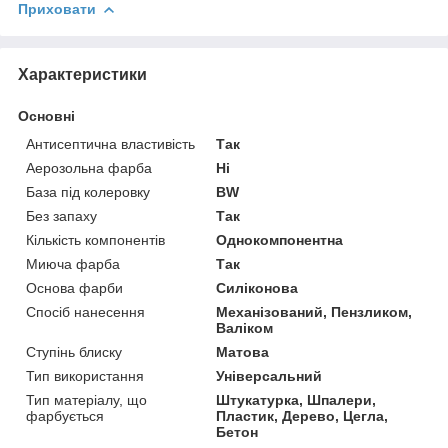
Приховати
Характеристики
Основні
Антисептична властивість
Так
Аерозольна фарба
Ні
База під колеровку
BW
Без запаху
Так
Кількість компонентів
Однокомпонентна
Миюча фарба
Так
Основа фарби
Силіконова
Спосіб нанесення
Механізований, Пензликом,
Валіком
Ступінь блиску
Матова
Тип використання
Універсальний
Тип матеріалу, що
Штукатурка, Шпалери,
фарбується
Пластик, Дерево, Цегла,
Бетон