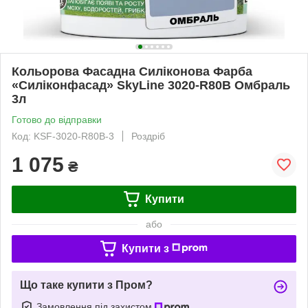
Кольорова Фасадна Силіконова Фарба
«Силіконфасад» SkyLine 3020-R80B Омбраль
3л
Готово до відправки
Код: KSF-3020-R80B-3
Роздріб
1 075
₴
Купити
або
Купити з
Що таке купити з Пром?
Замовлення під захистом