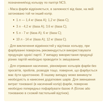
позначення/код кольору по палітрі NCS.
- Маса фарби відрізняється, в залежності від бази, на якій
затоновано той чи інший колір.
1 л — 1,4 кг (база А); 1,2 кг (база С);
3 л - 4,2 кг (база А); 3,6 кг (база C);
5 л - 7 кг (база А); 6 кг (база С);
10 л - 14 кг (база А); 12 кг (база С).
- Для виключення відмінностей у відтінках кольору, при
фарбуванні поверхонь рекомендується використовувати
продукцію однієї партії. У випадку використання продукції
різних партій необхідно проводити їх змішування.
- Для отримання насичених, рівномірних кольорів фарби без
просвітів, пробілів, розводів тощо, поверхня, що фарбується
має бути однотонною. В іншому випадку може виникнути
необхідність в нанесенні додаткових шарів. Для зменшення
витрат тонованої (в насичений колір) фарби, поверхню
необхідно попередньо пофарбувати базою А (Білою або
тонованою в схожий пастельний відтінок).