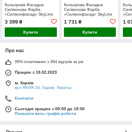
Кольорова Фасадна
Кольорова Фасадна
Кол
Силіконова Фарба
Силіконова Фарба
Силі
«Силіконфасад» SkyLine
«Силіконфасад» SkyLine
«Сил
3020-R80B Омбраль 10л
3020-R80B Омбраль 5л
1010
3 399
1 731
1 0
₴
₴
Купити
Купити
Про нас
99% позитивних з 384 відгуків за рік
Працює з 19.02.2023
м. Харків
вул ЯКІРА 34, Харків, Україна
Контакти
Сьогодні працює з 09:00 до 19:00
Показати весь графік роботи
Про нас