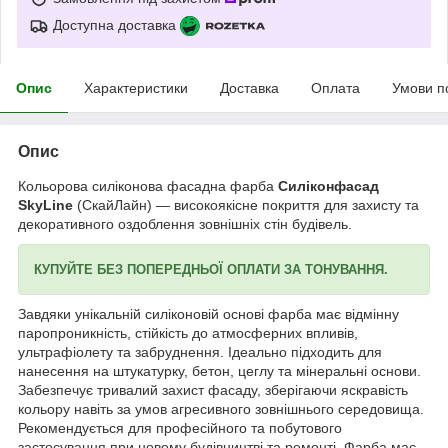
Доступна доставка
Опис
Характеристики
Доставка
Оплата
Умови п
Опис
Кольорова силіконова фасадна фарба
Силіконфасад
SkyLine
(СкайЛайн) — високоякісне покриття для захисту та
декоративного оздоблення зовнішніх стін будівель.
КУПУЙТЕ БЕЗ ПОПЕРЕДНЬОЇ ОПЛАТИ ЗА ТОНУВАННЯ.
Завдяки унікальній силіконовій основі фарба має відмінну
паропроникність, стійкість до атмосферних впливів,
ультрафіолету та забруднення. Ідеально підходить для
нанесення на штукатурку, бетон, цеглу та мінеральні основи.
Забезпечує тривалий захист фасаду, зберігаючи яскравість
кольору навіть за умов агресивного зовнішнього середовища.
Рекомендується для професійного та побутового
застосування при новому будівництві та ремонті. Фарба має