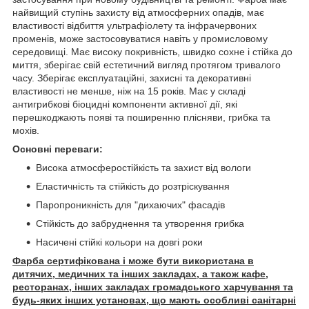
найвищий ступінь захисту від атмосферних опадів, має
властивості відбиття ультрафіолету та інфрачервоних
променів, може застосовуватися навіть у промисловому
середовищі. Має високу покривність, швидко сохне і стійка до
миття, зберігає свій естетичний вигляд протягом тривалого
часу. Зберігає експлуатаційні, захисні та декоративні
властивості не менше, ніж на 15 років. Має у складі
антигрибкові біоцидні компоненти активної дії, які
перешкоджають появі та поширенню плісняви, грибка та
мохів.
Основні переваги:
Висока атмосферостійкість та захист від вологи
Еластичність та стійкість до розтріскування
Паропроникність для "дихаючих" фасадів
Стійкість до забруднення та утворення грибка
Насичені стійкі кольори на довгі роки
Фарба сертифікована і може бути використана в
дитячих, медичних та інших закладах, а також кафе,
ресторанах, інших закладах громадського харчування та
будь-яких інших установах, що мають особливі санітарні