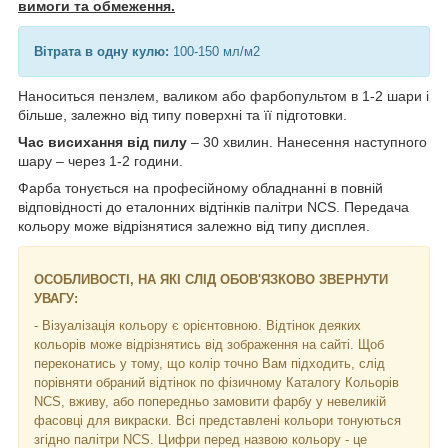
вимоги та обмеження.
Вітрата в одну кулю:
100-150 мл/м2
Наноситься пензлем, валиком або фарбопультом в 1-2 шари і
більше, залежно від типу поверхні та її підготовки.
Час висихання від пилу
– 30 хвилин. Нанесення наступного
шару – через 1-2 години.
Фарба тонується на професійному обладнанні в повній
відповідності до еталонних відтінків палітри NCS. Передача
кольору може відрізнятися залежно від типу дисплея.
ОСОБЛИВОСТІ, НА ЯКІ СЛІД ОБОВ'ЯЗКОВО ЗВЕРНУТИ
УВАГУ:
- Візуалізація кольору є орієнтовною. Відтінок деяких
кольорів може відрізнятись від зображення на сайті. Щоб
переконатись у тому, що колір точно Вам підходить, слід
порівняти обраний відтінок по фізичному Каталогу Кольорів
NCS, вживу, або попередньо замовити фарбу у невеликій
фасовці для викраски. Всі представлені кольори тонуються
згідно палітри NCS. Цифри перед назвою кольору - це