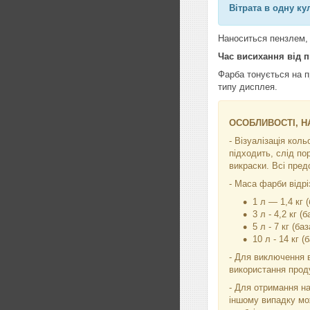
Вітрата в одну ку
Наноситься пензлем, 
Час висихання від 
Фарба тонується на п
типу дисплея.
ОСОБЛИВОСТІ, НА
- Візуалізація кол
підходить, слід по
викраски. Всі пред
- Маса фарби відріз
1 л — 1,4 кг (
3 л - 4,2 кг (б
5 л - 7 кг (баз
10 л - 14 кг (
- Для виключення в
використання проду
- Для отримання на
іншому випадку мо