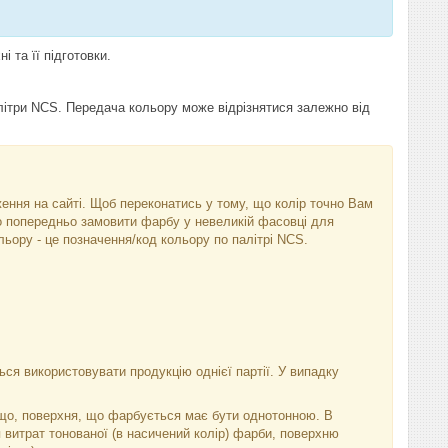
 та її підготовки.
алітри NCS. Передача кольору може відрізнятися залежно від
аження на сайті. Щоб переконатись у тому, що колір точно Вам
бо попередньо замовити фарбу у невеликій фасовці для
ьору - це позначення/код кольору по палітрі NCS.
ся використовувати продукцію однієї партії. У випадку
тощо, поверхня, що фарбується має бути однотонною. В
 витрат тонованої (в насичений колір) фарби, поверхню