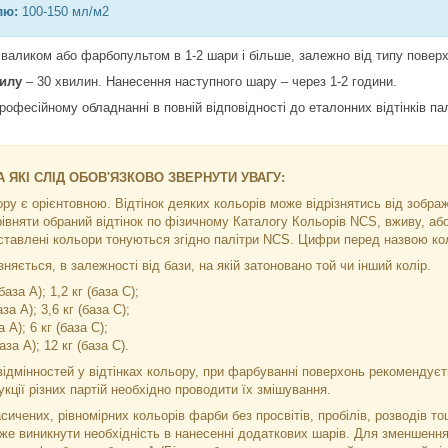
лю:
100-150 мл/м2
валиком або фарбопультом в 1-2 шари і більше, залежно від типу поверхні
пилу
– 30 хвилин. Нанесення наступного шару – через 1-2 години.
рофесійному обладнанні в повній відповідності до еталонних відтінків п
 ЯКІ СЛІД ОБОВ'ЯЗКОВО ЗВЕРНУТИ УВАГУ:
ьору є орієнтовною. Відтінок деяких кольорів може відрізнятись від зобр
рівняти обраний відтінок по фізичному Каталогу Кольорів NCS, вживу, а
ставлені кольори тонуються згідно палітри NCS. Цифри перед назвою кол
няється, в залежності від бази, на якій затоновано той чи інший колір.
база А); 1,2 кг (база С);
аза А); 3,6 кг (база C);
а А); 6 кг (база С);
база А); 12 кг (база С).
ідмінностей у відтінках кольору, при фарбуванні поверхонь рекомендуєть
кції різних партій необхідно проводити їх змішування.
сичених, рівномірних кольорів фарби без просвітів, пробілів, розводів 
же виникнути необхідність в нанесенні додаткових шарів. Для зменшення