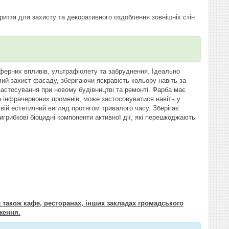
иття для захисту та декоративного оздоблення зовнішніх стін
осферних впливів, ультрафіолету та забруднення. Ідеально
лий захист фасаду, зберігаючи яскравість кольору навіть за
астосування при новому будівництві та ремонті. Фарба має
а інфрачервоних променів, може застосовуватися навіть у
вій естетичний вигляд протягом тривалого часу. Зберігає
тигрибкові біоцидні компоненти активної дії, які перешкоджають
 також кафе, ресторанах, інших закладах громадського
ження.