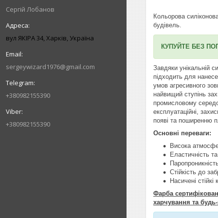
Сергій Лобанов
Кольорова силіконо
будівель.
вул ЯКІРА 34, Харків, Україна
КУПУЙТЕ БЕЗ ПО
sergeywizard1976@gmail.com
Завдяки унікальній с
підходить для нанесе
умов агресивного зов
найвищий ступінь зах
+380982155390
промисловому середов
експлуатаційні, захис
появі та поширенню пл
+380982155390
Основні переваги:
Висока атмосфер
Еластичність та
Паропроникніст
Стійкість до за
Насичені стійкі 
Фарба сертифікована
харчування та будь-