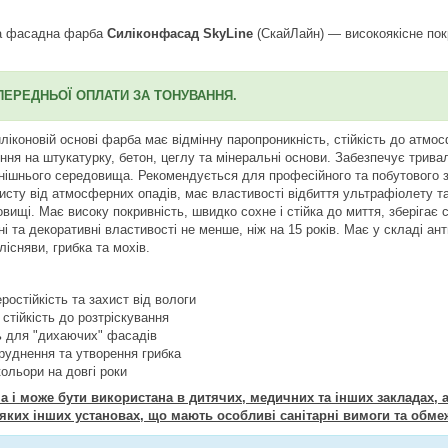
ва фасадна фарба
Силіконфасад SkyLine
(СкайЛайн) — високоякісне покр
ПЕРЕДНЬОЇ ОПЛАТИ ЗА ТОНУВАННЯ.
иліконовій основі фарба має відмінну паропроникність, стійкість до атм
ння на штукатурку, бетон, цеглу та мінеральні основи. Забезпечує трива
нішнього середовища. Рекомендується для професійного та побутового з
исту від атмосферних опадів, має властивості відбиття ультрафіолету т
ищі. Має високу покривність, швидко сохне і стійка до миття, зберігає с
ні та декоративні властивості не менше, ніж на 15 років. Має у складі ан
існяви, грибка та мохів.
остійкість та захист від вологи
 стійкість до розтріскування
ь для "дихаючих" фасадів
бруднення та утворення грибка
кольори на довгі роки
 і може бути використана в дитячих, медичних та інших закладах, а
яких інших установах, що мають особливі санітарні вимоги та обме