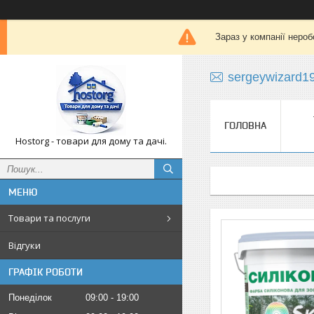
Зараз у компанії нероб
sergeywizard1
ГОЛОВНА
Hostorg - товари для дому та дачі.
Товари та послуги
Відгуки
ГРАФІК РОБОТИ
Понеділок
09:00
19:00