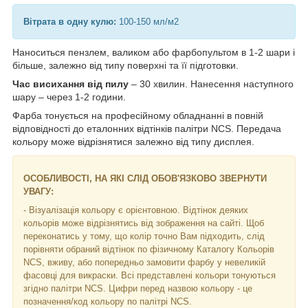
Вітрата в одну кулю:
100-150 мл/м2
Наноситься пензлем, валиком або фарбопультом в 1-2 шари і
більше, залежно від типу поверхні та її підготовки.
Час висихання від пилу
– 30 хвилин. Нанесення наступного
шару – через 1-2 години.
Фарба тонується на професійному обладнанні в повній
відповідності до еталонних відтінків палітри NCS. Передача
кольору може відрізнятися залежно від типу дисплея.
ОСОБЛИВОСТІ, НА ЯКІ СЛІД ОБОВ'ЯЗКОВО ЗВЕРНУТИ
УВАГУ:
- Візуалізація кольору є орієнтовною. Відтінок деяких
кольорів може відрізнятись від зображення на сайті. Щоб
переконатись у тому, що колір точно Вам підходить, слід
порівняти обраний відтінок по фізичному Каталогу Кольорів
NCS, вживу, або попередньо замовити фарбу у невеликій
фасовці для викраски. Всі представлені кольори тонуються
згідно палітри NCS. Цифри перед назвою кольору - це
позначення/код кольору по палітрі NCS.