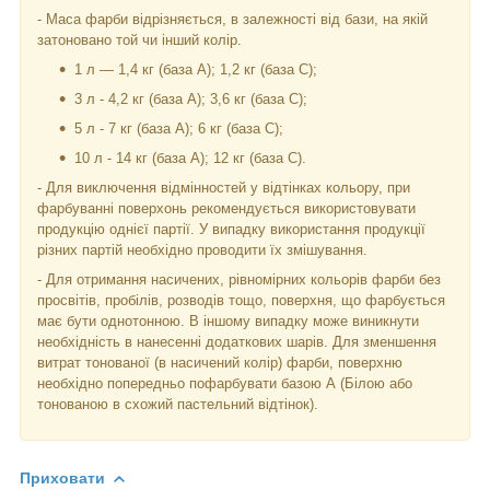
- Маса фарби відрізняється, в залежності від бази, на якій
затоновано той чи інший колір.
1 л — 1,4 кг (база А); 1,2 кг (база С);
3 л - 4,2 кг (база А); 3,6 кг (база C);
5 л - 7 кг (база А); 6 кг (база С);
10 л - 14 кг (база А); 12 кг (база С).
- Для виключення відмінностей у відтінках кольору, при
фарбуванні поверхонь рекомендується використовувати
продукцію однієї партії. У випадку використання продукції
різних партій необхідно проводити їх змішування.
- Для отримання насичених, рівномірних кольорів фарби без
просвітів, пробілів, розводів тощо, поверхня, що фарбується
має бути однотонною. В іншому випадку може виникнути
необхідність в нанесенні додаткових шарів. Для зменшення
витрат тонованої (в насичений колір) фарби, поверхню
необхідно попередньо пофарбувати базою А (Білою або
тонованою в схожий пастельний відтінок).
Приховати