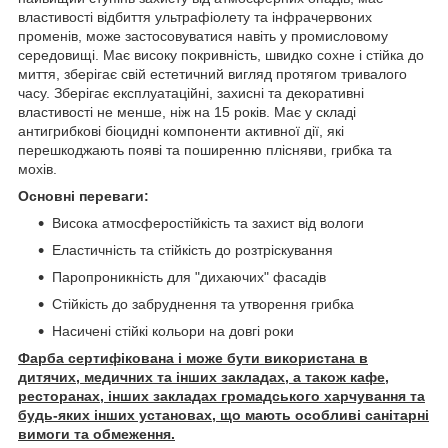
властивості відбиття ультрафіолету та інфрачервоних
променів, може застосовуватися навіть у промисловому
середовищі. Має високу покривність, швидко сохне і стійка до
миття, зберігає свій естетичний вигляд протягом тривалого
часу. Зберігає експлуатаційні, захисні та декоративні
властивості не менше, ніж на 15 років. Має у складі
антигрибкові біоцидні компоненти активної дії, які
перешкоджають появі та поширенню плісняви, грибка та
мохів.
Основні переваги:
Висока атмосферостійкість та захист від вологи
Еластичність та стійкість до розтріскування
Паропроникність для "дихаючих" фасадів
Стійкість до забруднення та утворення грибка
Насичені стійкі кольори на довгі роки
Фарба сертифікована і може бути використана в
дитячих, медичних та інших закладах, а також кафе,
ресторанах, інших закладах громадського харчування та
будь-яких інших установах, що мають особливі санітарні
вимоги та обмеження.