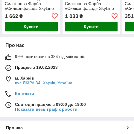
Силіконова Фарба
Силіконова Фарба
Силі
«Силіконфасад» SkyLine
«Силіконфасад» SkyLine
«Сил
0300-N Пломбір 5л
0300-N Пломбір 3л
0300
1 662
1 033
351
₴
₴
Купити
Купити
Про нас
99% позитивних з 384 відгуків за рік
Працює з 19.02.2023
м. Харків
вул ЯКІРА 34, Харків, Україна
Контакти
Сьогодні працює з 09:00 до 19:00
Показати весь графік роботи
Про нас