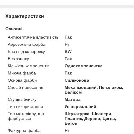
Характеристики
Основні
Антисептична властивість
Так
Аерозольна фарба
Ні
База під колеровку
BW
Без запаху
Так
Кількість компонентів
Однокомпонентна
Миюча фарба
Так
Основа фарби
Силіконова
Спосіб нанесення
Механізований, Пензликом,
Валіком
Ступінь блиску
Матова
Тип використання
Універсальний
Тип матеріалу, що
Штукатурка, Шпалери,
фарбується
Пластик, Дерево, Цегла,
Бетон
Фактурна фарба
Ні