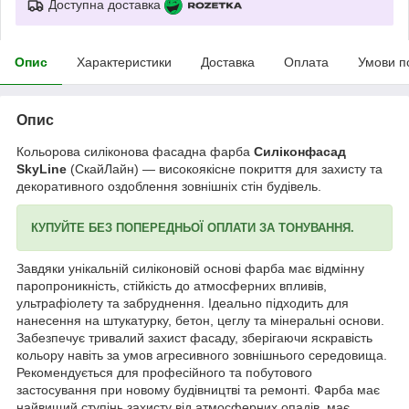
Доступна доставка
Опис
Характеристики
Доставка
Оплата
Умови п
Опис
Кольорова силіконова фасадна фарба
Силіконфасад
SkyLine
(СкайЛайн) — високоякісне покриття для захисту та
декоративного оздоблення зовнішніх стін будівель.
КУПУЙТЕ БЕЗ ПОПЕРЕДНЬОЇ ОПЛАТИ ЗА ТОНУВАННЯ.
Завдяки унікальній силіконовій основі фарба має відмінну
паропроникність, стійкість до атмосферних впливів,
ультрафіолету та забруднення. Ідеально підходить для
нанесення на штукатурку, бетон, цеглу та мінеральні основи.
Забезпечує тривалий захист фасаду, зберігаючи яскравість
кольору навіть за умов агресивного зовнішнього середовища.
Рекомендується для професійного та побутового
застосування при новому будівництві та ремонті. Фарба має
найвищий ступінь захисту від атмосферних опадів, має