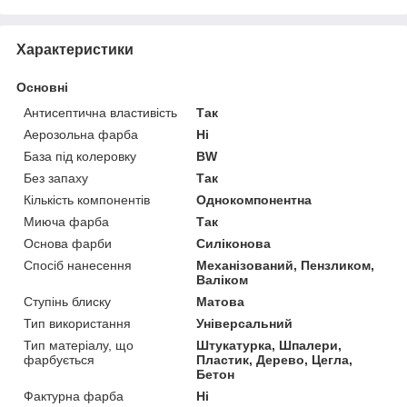
Характеристики
Основні
Антисептична властивість
Так
Аерозольна фарба
Ні
База під колеровку
BW
Без запаху
Так
Кількість компонентів
Однокомпонентна
Миюча фарба
Так
Основа фарби
Силіконова
Спосіб нанесення
Механізований, Пензликом,
Валіком
Ступінь блиску
Матова
Тип використання
Універсальний
Тип матеріалу, що
Штукатурка, Шпалери,
фарбується
Пластик, Дерево, Цегла,
Бетон
Фактурна фарба
Ні