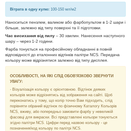
Вітрата в одну кулю:
100-150 мл/м2
Наноситься пензлем, валиком або фарбопультом в 1-2 шари і
більше, залежно від типу поверхні та її підготовки.
Час висихання від пилу
– 30 хвилин. Нанесення наступного
шару – через 1-2 години.
Фарба тонується на професійному обладнанні в повній
відповідності до еталонних відтінків палітри NCS. Передача
кольору може відрізнятися залежно від типу дисплея.
ОСОБЛИВОСТІ, НА ЯКІ СЛІД ОБОВ'ЯЗКОВО ЗВЕРНУТИ
УВАГУ:
- Візуалізація кольору є орієнтовною. Відтінок деяких
кольорів може відрізнятись від зображення на сайті. Щоб
переконатись у тому, що колір точно Вам підходить, слід
порівняти обраний відтінок по фізичному Каталогу Кольорів
NCS, вживу, або попередньо замовити фарбу у невеликій
фасовці для викраски. Всі представлені кольори тонуються
згідно палітри NCS. Цифри перед назвою кольору - це
позначення/код кольору по палітрі NCS.