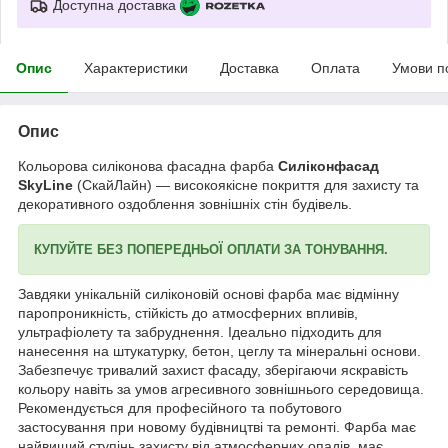
Доступна доставка
Опис
Характеристики
Доставка
Оплата
Умови п
Опис
Кольорова силіконова фасадна фарба
Силіконфасад
SkyLine
(СкайЛайн) — високоякісне покриття для захисту та
декоративного оздоблення зовнішніх стін будівель.
КУПУЙТЕ БЕЗ ПОПЕРЕДНЬОЇ ОПЛАТИ ЗА ТОНУВАННЯ.
Завдяки унікальній силіконовій основі фарба має відмінну
паропроникність, стійкість до атмосферних впливів,
ультрафіолету та забруднення. Ідеально підходить для
нанесення на штукатурку, бетон, цеглу та мінеральні основи.
Забезпечує тривалий захист фасаду, зберігаючи яскравість
кольору навіть за умов агресивного зовнішнього середовища.
Рекомендується для професійного та побутового
застосування при новому будівництві та ремонті. Фарба має
найвищий ступінь захисту від атмосферних опадів, має