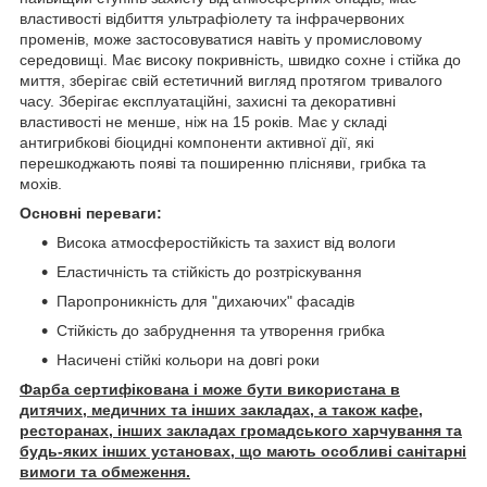
властивості відбиття ультрафіолету та інфрачервоних
променів, може застосовуватися навіть у промисловому
середовищі. Має високу покривність, швидко сохне і стійка до
миття, зберігає свій естетичний вигляд протягом тривалого
часу. Зберігає експлуатаційні, захисні та декоративні
властивості не менше, ніж на 15 років. Має у складі
антигрибкові біоцидні компоненти активної дії, які
перешкоджають появі та поширенню плісняви, грибка та
мохів.
Основні переваги:
Висока атмосферостійкість та захист від вологи
Еластичність та стійкість до розтріскування
Паропроникність для "дихаючих" фасадів
Стійкість до забруднення та утворення грибка
Насичені стійкі кольори на довгі роки
Фарба сертифікована і може бути використана в
дитячих, медичних та інших закладах, а також кафе,
ресторанах, інших закладах громадського харчування та
будь-яких інших установах, що мають особливі санітарні
вимоги та обмеження.