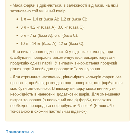
- Маса фарби відрізняється, в залежності від бази, на якій
затоновано той чи інший колір.
1 л — 1,4 кг (база А); 1,2 кг (база С);
3 л - 4,2 кг (база А); 3,6 кг (база C);
5 л - 7 кг (база А); 6 кг (база С);
10 л - 14 кг (база А); 12 кг (база С).
- Для виключення відмінностей у відтінках кольору, при
фарбуванні поверхонь рекомендується використовувати
продукцію однієї партії. У випадку використання продукції
різних партій необхідно проводити їх змішування.
- Для отримання насичених, рівномірних кольорів фарби без
просвітів, пробілів, розводів тощо, поверхня, що фарбується
має бути однотонною. В іншому випадку може виникнути
необхідність в нанесенні додаткових шарів. Для зменшення
витрат тонованої (в насичений колір) фарби, поверхню
необхідно попередньо пофарбувати базою А (Білою або
тонованою в схожий пастельний відтінок).
Приховати