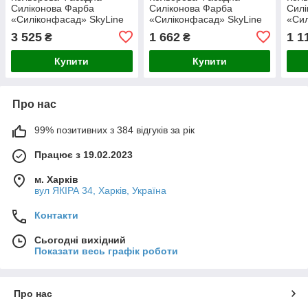
Силіконова Фарба
Силіконова Фарба
Силі
«Силіконфасад» SkyLine
«Силіконфасад» SkyLine
«Сил
3010-Y Ерквіста 10л
0502-Y Санді 5л
3010
3 525
1 662
1 1
₴
₴
Купити
Купити
Про нас
99% позитивних з 384 відгуків за рік
Працює з 19.02.2023
м. Харків
вул ЯКІРА 34, Харків, Україна
Контакти
Сьогодні вихідний
Показати весь графік роботи
Про нас