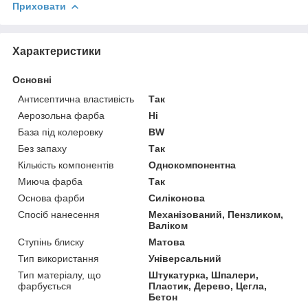
Приховати
Характеристики
Основні
Антисептична властивість
Так
Аерозольна фарба
Ні
База під колеровку
BW
Без запаху
Так
Кількість компонентів
Однокомпонентна
Миюча фарба
Так
Основа фарби
Силіконова
Спосіб нанесення
Механізований, Пензликом,
Валіком
Ступінь блиску
Матова
Тип використання
Універсальний
Тип матеріалу, що
Штукатурка, Шпалери,
фарбується
Пластик, Дерево, Цегла,
Бетон