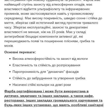
найвищий ступінь захисту від атмосферних опадів, має
властивості відбиття ультрафіолету та інфрачервоних
променів, може застосовуватися навіть у промисловому
середовищі. Має високу покривність, швидко сохне і стійка до
миття, зберігає свій естетичний вигляд протягом тривалого
часу. Зберігає експлуатаційні, захисні та декоративні
властивості не менше, ніж на 15 років. Має у складі
антигрибкові біоцидні компоненти активної дії, які
перешкоджають появі та поширенню плісняви, грибка та
мохів.
Основні переваги:
Висока атмосферостійкість та захист від вологи
Еластичність та стійкість до розтріскування
Паропроникність для "дихаючих" фасадів
Стійкість до забруднення та утворення грибка
Насичені стійкі кольори на довгі роки
Фарба сертифікована і може бути використана в
дитячих, медичних та інших закладах, а також кафе,
ресторанах, інших закладах громадського харчування та
будь-яких інших установах, що мають особливі санітарні