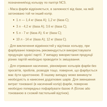
позначення/код кольору по палітрі NCS.
- Маса фарби відрізняється, в залежності від бази, на якій
затоновано той чи інший колір.
1 л — 1,4 кг (база А); 1,2 кг (база С);
3 л - 4,2 кг (база А); 3,6 кг (база C);
5 л - 7 кг (база А); 6 кг (база С);
10 л - 14 кг (база А); 12 кг (база С).
- Для виключення відмінностей у відтінках кольору, при
фарбуванні поверхонь рекомендується використовувати
продукцію однієї партії. У випадку використання продукції
різних партій необхідно проводити їх змішування.
- Для отримання насичених, рівномірних кольорів фарби без
просвітів, пробілів, розводів тощо, поверхня, що фарбується
має бути однотонною. В іншому випадку може виникнути
необхідність в нанесенні додаткових шарів. Для зменшення
витрат тонованої (в насичений колір) фарби, поверхню
необхідно попередньо пофарбувати базою А (Білою або
тонованою в схожий пастельний відтінок).