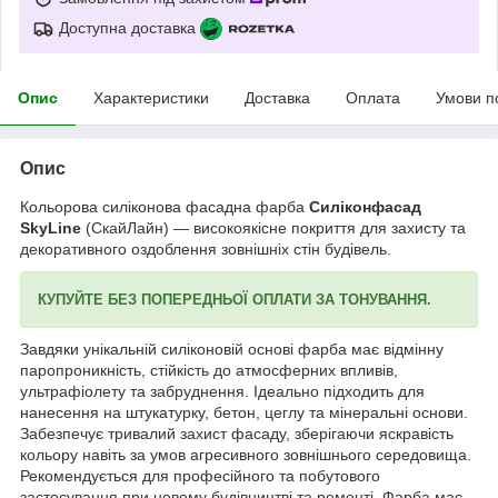
Доступна доставка
Опис
Характеристики
Доставка
Оплата
Умови п
Опис
Кольорова силіконова фасадна фарба
Силіконфасад
SkyLine
(СкайЛайн) — високоякісне покриття для захисту та
декоративного оздоблення зовнішніх стін будівель.
КУПУЙТЕ БЕЗ ПОПЕРЕДНЬОЇ ОПЛАТИ ЗА ТОНУВАННЯ.
Завдяки унікальній силіконовій основі фарба має відмінну
паропроникність, стійкість до атмосферних впливів,
ультрафіолету та забруднення. Ідеально підходить для
нанесення на штукатурку, бетон, цеглу та мінеральні основи.
Забезпечує тривалий захист фасаду, зберігаючи яскравість
кольору навіть за умов агресивного зовнішнього середовища.
Рекомендується для професійного та побутового
застосування при новому будівництві та ремонті. Фарба має