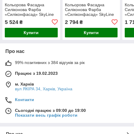
Кольорова Фасадна
Кольорова Фасадна
Кол
Силіконова Фарба
Силіконова Фарба
Силі
«Силіконфасад» SkyLine
«Силіконфасад» SkyLine
«Сил
2030-G30Y Сухоцвіт 10л
2030-G30Y Сухоцвіт 5л
2030
5 524
2 794
1 7
₴
₴
Купити
Купити
Про нас
99% позитивних з 384 відгуків за рік
Працює з 19.02.2023
м. Харків
вул ЯКІРА 34, Харків, Україна
Контакти
Сьогодні працює з 09:00 до 19:00
Показати весь графік роботи
Про нас