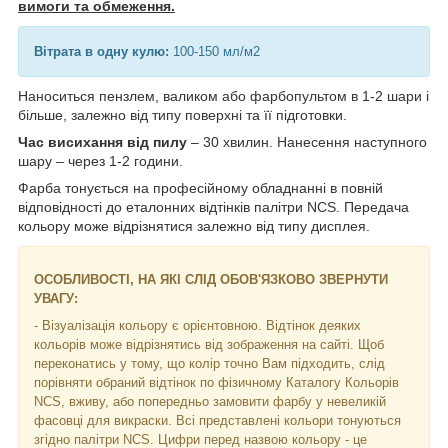
вимоги та обмеження.
Вітрата в одну кулю:
100-150 мл/м2
Наноситься пензлем, валиком або фарбопультом в 1-2 шари і
більше, залежно від типу поверхні та її підготовки.
Час висихання від пилу
– 30 хвилин. Нанесення наступного
шару – через 1-2 години.
Фарба тонується на професійному обладнанні в повній
відповідності до еталонних відтінків палітри NCS. Передача
кольору може відрізнятися залежно від типу дисплея.
ОСОБЛИВОСТІ, НА ЯКІ СЛІД ОБОВ'ЯЗКОВО ЗВЕРНУТИ
УВАГУ:
- Візуалізація кольору є орієнтовною. Відтінок деяких
кольорів може відрізнятись від зображення на сайті. Щоб
переконатись у тому, що колір точно Вам підходить, слід
порівняти обраний відтінок по фізичному Каталогу Кольорів
NCS, вживу, або попередньо замовити фарбу у невеликій
фасовці для викраски. Всі представлені кольори тонуються
згідно палітри NCS. Цифри перед назвою кольору - це