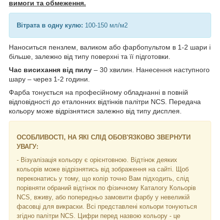
вимоги та обмеження.
Вітрата в одну кулю:
100-150 мл/м2
Наноситься пензлем, валиком або фарбопультом в 1-2 шари і
більше, залежно від типу поверхні та її підготовки.
Час висихання від пилу
– 30 хвилин. Нанесення наступного
шару – через 1-2 години.
Фарба тонується на професійному обладнанні в повній
відповідності до еталонних відтінків палітри NCS. Передача
кольору може відрізнятися залежно від типу дисплея.
ОСОБЛИВОСТІ, НА ЯКІ СЛІД ОБОВ'ЯЗКОВО ЗВЕРНУТИ
УВАГУ:
- Візуалізація кольору є орієнтовною. Відтінок деяких
кольорів може відрізнятись від зображення на сайті. Щоб
переконатись у тому, що колір точно Вам підходить, слід
порівняти обраний відтінок по фізичному Каталогу Кольорів
NCS, вживу, або попередньо замовити фарбу у невеликій
фасовці для викраски. Всі представлені кольори тонуються
згідно палітри NCS. Цифри перед назвою кольору - це