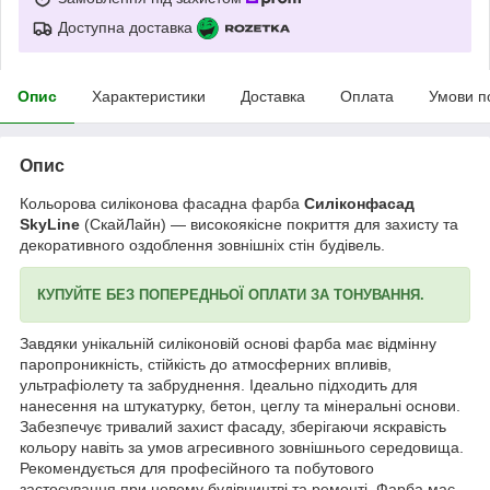
Доступна доставка
Опис
Характеристики
Доставка
Оплата
Умови п
Опис
Кольорова силіконова фасадна фарба
Силіконфасад
SkyLine
(СкайЛайн) — високоякісне покриття для захисту та
декоративного оздоблення зовнішніх стін будівель.
КУПУЙТЕ БЕЗ ПОПЕРЕДНЬОЇ ОПЛАТИ ЗА ТОНУВАННЯ.
Завдяки унікальній силіконовій основі фарба має відмінну
паропроникність, стійкість до атмосферних впливів,
ультрафіолету та забруднення. Ідеально підходить для
нанесення на штукатурку, бетон, цеглу та мінеральні основи.
Забезпечує тривалий захист фасаду, зберігаючи яскравість
кольору навіть за умов агресивного зовнішнього середовища.
Рекомендується для професійного та побутового
застосування при новому будівництві та ремонті. Фарба має