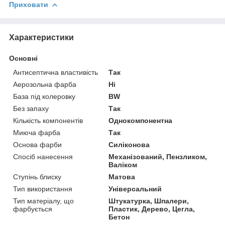
Приховати
Характеристики
Основні
Антисептична властивість
Так
Аерозольна фарба
Ні
База під колеровку
BW
Без запаху
Так
Кількість компонентів
Однокомпонентна
Миюча фарба
Так
Основа фарби
Силіконова
Спосіб нанесення
Механізований, Пензликом,
Валіком
Ступінь блиску
Матова
Тип використання
Універсальний
Тип матеріалу, що
Штукатурка, Шпалери,
фарбується
Пластик, Дерево, Цегла,
Бетон