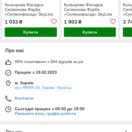
Кольорова Фасадна
Кольорова Фасадна
Кол
Силіконова Фарба
Силіконова Фарба
Силі
«Силіконфасад» SkyLine
«Силіконфасад» SkyLine
«Сил
0515-Y60R Файнер 3л
2020-Y20R Глорінт 5л
2020
1 033
1 903
3 7
₴
₴
Купити
Купити
Про нас
99% позитивних з 384 відгуків за рік
Працює з 19.02.2023
м. Харків
вул ЯКІРА 34, Харків, Україна
Контакти
Сьогодні працює з 09:00 до 19:00
Показати весь графік роботи
Про нас