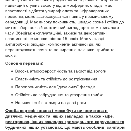
найвищий ступінь захисту від атмосферних опадів, має
властивості відбиття ультрафіолету та інфрачервоних
променів, може застосовуватися навіть у промисловому
середовищі. Має високу покривність, швидко сохне і стійка до
миття, зберігає свій естетичний вигляд протягом тривалого
часу. Зберігає експлуатаційні, захисні та декоративні
властивості не менше, ніж на 15 років. Має у складі
антигрибкові біоцидні компоненти активної дії, які
перешкоджають появі та поширенню плісняви, грибка та
мохів.
Основні переваги:
Висока атмосферостійкість та захист від вологи
Еластичність та стійкість до розтріскування
Паропроникність для "дихаючих" фасадів
Стійкість до забруднення та утворення грибка
Насичені стійкі кольори на довгі роки
Фарба сертифікована і може бути використана в
дитячих, медичних та інших закладах, а також кафе,
ресторанах, інших закладах громадського харчування та
будь-яких інших установах, що мають особливі санітарні