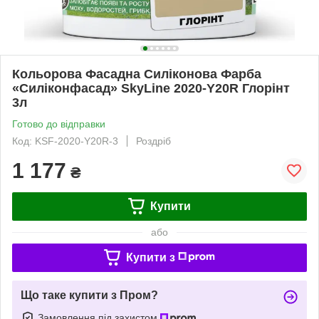
Кольорова Фасадна Силіконова Фарба
«Силіконфасад» SkyLine 2020-Y20R Глорінт
3л
Готово до відправки
Код: KSF-2020-Y20R-3
Роздріб
1 177
₴
Купити
або
Купити з
Що таке купити з Пром?
Замовлення під захистом