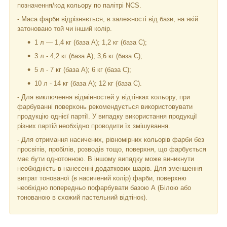
позначення/код кольору по палітрі NCS.
- Маса фарби відрізняється, в залежності від бази, на якій
затоновано той чи інший колір.
1 л — 1,4 кг (база А); 1,2 кг (база С);
3 л - 4,2 кг (база А); 3,6 кг (база C);
5 л - 7 кг (база А); 6 кг (база С);
10 л - 14 кг (база А); 12 кг (база С).
- Для виключення відмінностей у відтінках кольору, при
фарбуванні поверхонь рекомендується використовувати
продукцію однієї партії. У випадку використання продукції
різних партій необхідно проводити їх змішування.
- Для отримання насичених, рівномірних кольорів фарби без
просвітів, пробілів, розводів тощо, поверхня, що фарбується
має бути однотонною. В іншому випадку може виникнути
необхідність в нанесенні додаткових шарів. Для зменшення
витрат тонованої (в насичений колір) фарби, поверхню
необхідно попередньо пофарбувати базою А (Білою або
тонованою в схожий пастельний відтінок).