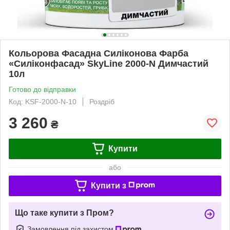
Кольорова Фасадна Силіконова Фарба
«Силіконфасад» SkyLine 2000-N Димчастий
10л
Готово до відправки
Код: KSF-2000-N-10
Роздріб
3 260
₴
Купити
або
Купити з
Що таке купити з Пром?
Замовлення під захистом