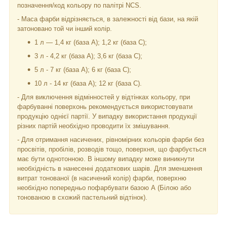
позначення/код кольору по палітрі NCS.
- Маса фарби відрізняється, в залежності від бази, на якій
затоновано той чи інший колір.
1 л — 1,4 кг (база А); 1,2 кг (база С);
3 л - 4,2 кг (база А); 3,6 кг (база C);
5 л - 7 кг (база А); 6 кг (база С);
10 л - 14 кг (база А); 12 кг (база С).
- Для виключення відмінностей у відтінках кольору, при
фарбуванні поверхонь рекомендується використовувати
продукцію однієї партії. У випадку використання продукції
різних партій необхідно проводити їх змішування.
- Для отримання насичених, рівномірних кольорів фарби без
просвітів, пробілів, розводів тощо, поверхня, що фарбується
має бути однотонною. В іншому випадку може виникнути
необхідність в нанесенні додаткових шарів. Для зменшення
витрат тонованої (в насичений колір) фарби, поверхню
необхідно попередньо пофарбувати базою А (Білою або
тонованою в схожий пастельний відтінок).