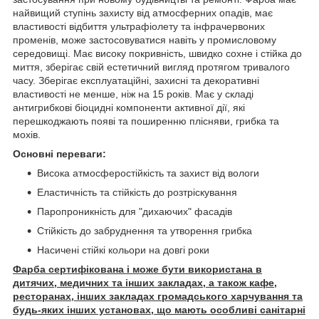
найвищий ступінь захисту від атмосферних опадів, має
властивості відбиття ультрафіолету та інфрачервоних
променів, може застосовуватися навіть у промисловому
середовищі. Має високу покривність, швидко сохне і стійка до
миття, зберігає свій естетичний вигляд протягом тривалого
часу. Зберігає експлуатаційні, захисні та декоративні
властивості не менше, ніж на 15 років. Має у складі
антигрибкові біоцидні компоненти активної дії, які
перешкоджають появі та поширенню плісняви, грибка та
мохів.
Основні переваги:
Висока атмосферостійкість та захист від вологи
Еластичність та стійкість до розтріскування
Паропроникність для "дихаючих" фасадів
Стійкість до забруднення та утворення грибка
Насичені стійкі кольори на довгі роки
Фарба сертифікована і може бути використана в
дитячих, медичних та інших закладах, а також кафе,
ресторанах, інших закладах громадського харчування та
будь-яких інших установах, що мають особливі санітарні