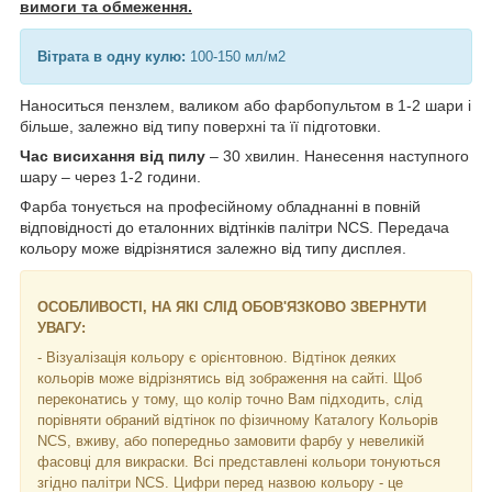
вимоги та обмеження.
Вітрата в одну кулю:
100-150 мл/м2
Наноситься пензлем, валиком або фарбопультом в 1-2 шари і
більше, залежно від типу поверхні та її підготовки.
Час висихання від пилу
– 30 хвилин. Нанесення наступного
шару – через 1-2 години.
Фарба тонується на професійному обладнанні в повній
відповідності до еталонних відтінків палітри NCS. Передача
кольору може відрізнятися залежно від типу дисплея.
ОСОБЛИВОСТІ, НА ЯКІ СЛІД ОБОВ'ЯЗКОВО ЗВЕРНУТИ
УВАГУ:
- Візуалізація кольору є орієнтовною. Відтінок деяких
кольорів може відрізнятись від зображення на сайті. Щоб
переконатись у тому, що колір точно Вам підходить, слід
порівняти обраний відтінок по фізичному Каталогу Кольорів
NCS, вживу, або попередньо замовити фарбу у невеликій
фасовці для викраски. Всі представлені кольори тонуються
згідно палітри NCS. Цифри перед назвою кольору - це