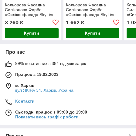
Кольорова Фасадна
Кольорова Фасадна
Кол
Силіконова Фарба
Силіконова Фарба
Силі
«Силіконфасад» SkyLine
«Силіконфасад» SkyLine
«Сил
0300-N Пломбір 10л
0300-N Пломбір 5л
0300
3 260
1 662
1 0
₴
₴
Купити
Купити
Про нас
99% позитивних з 384 відгуків за рік
Працює з 19.02.2023
м. Харків
вул ЯКІРА 34, Харків, Україна
Контакти
Сьогодні працює з 09:00 до 19:00
Показати весь графік роботи
Про нас