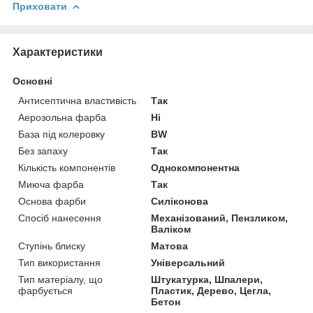
Приховати
Характеристики
Основні
Антисептична властивість
Так
Аерозольна фарба
Ні
База під колеровку
BW
Без запаху
Так
Кількість компонентів
Однокомпонентна
Миюча фарба
Так
Основа фарби
Силіконова
Спосіб нанесення
Механізований, Пензликом,
Валіком
Ступінь блиску
Матова
Тип використання
Універсальний
Тип матеріалу, що
Штукатурка, Шпалери,
фарбується
Пластик, Дерево, Цегла,
Бетон