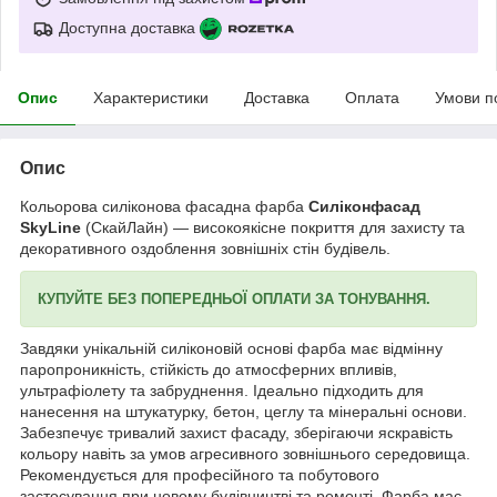
Доступна доставка
Опис
Характеристики
Доставка
Оплата
Умови п
Опис
Кольорова силіконова фасадна фарба
Силіконфасад
SkyLine
(СкайЛайн) — високоякісне покриття для захисту та
декоративного оздоблення зовнішніх стін будівель.
КУПУЙТЕ БЕЗ ПОПЕРЕДНЬОЇ ОПЛАТИ ЗА ТОНУВАННЯ.
Завдяки унікальній силіконовій основі фарба має відмінну
паропроникність, стійкість до атмосферних впливів,
ультрафіолету та забруднення. Ідеально підходить для
нанесення на штукатурку, бетон, цеглу та мінеральні основи.
Забезпечує тривалий захист фасаду, зберігаючи яскравість
кольору навіть за умов агресивного зовнішнього середовища.
Рекомендується для професійного та побутового
застосування при новому будівництві та ремонті. Фарба має