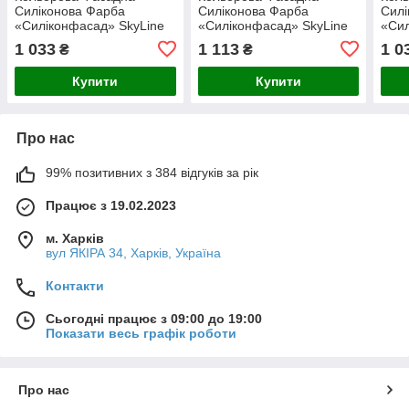
Силіконова Фарба
Силіконова Фарба
Силі
«Силіконфасад» SkyLine
«Силіконфасад» SkyLine
«Сил
0502-Y Санді 3л
3010-Y Ерквіста 3л
051
1 033
1 113
1 0
₴
₴
Купити
Купити
Про нас
99% позитивних з 384 відгуків за рік
Працює з 19.02.2023
м. Харків
вул ЯКІРА 34, Харків, Україна
Контакти
Сьогодні працює з 09:00 до 19:00
Показати весь графік роботи
Про нас