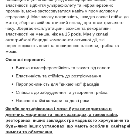
властивості відбиття ультрафіолету та інфрачервоних
променів, може застосовуватися навіть у промисловому
середовищі. Має високу покривність, швидко сохне і стійка до
миття, зберігає свій естетичний вигляд протягом тривалого
часу. Зберігає експлуатаційні, захисні та декоративні
властивості не менше, ніж на 15 років. Має у складі
антигрибкові біоцидні компоненти активної дії, які
перешкоджають появі та поширенню плісняви, грибка та
мохів.
Основні переваги:
Висока атмосферостійкість та захист від вологи
Еластичність та стійкість до розтріскування
Паропроникність для "дихаючих" фасадів
Стійкість до забруднення та утворення грибка
Насичені стійкі кольори на довгі роки
Фарба сертифікована і може бути використана в
дитячих, медичних та інших закладах, а також кафе,
ресторанах, інших закладах громадського харчування та
будь-яких інших установах, що мають особливі санітарні
вимоги та обмеження.