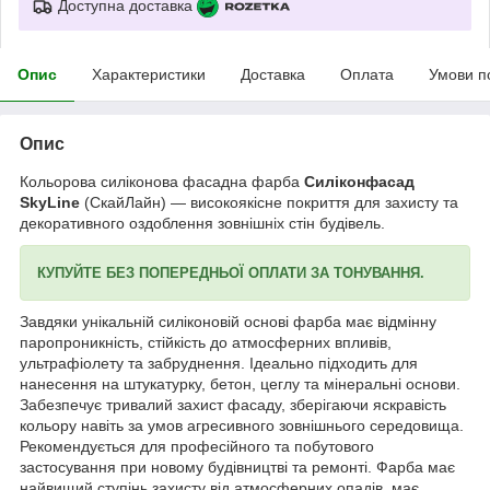
Доступна доставка
Опис
Характеристики
Доставка
Оплата
Умови п
Опис
Кольорова силіконова фасадна фарба
Силіконфасад
SkyLine
(СкайЛайн) — високоякісне покриття для захисту та
декоративного оздоблення зовнішніх стін будівель.
КУПУЙТЕ БЕЗ ПОПЕРЕДНЬОЇ ОПЛАТИ ЗА ТОНУВАННЯ.
Завдяки унікальній силіконовій основі фарба має відмінну
паропроникність, стійкість до атмосферних впливів,
ультрафіолету та забруднення. Ідеально підходить для
нанесення на штукатурку, бетон, цеглу та мінеральні основи.
Забезпечує тривалий захист фасаду, зберігаючи яскравість
кольору навіть за умов агресивного зовнішнього середовища.
Рекомендується для професійного та побутового
застосування при новому будівництві та ремонті. Фарба має
найвищий ступінь захисту від атмосферних опадів, має