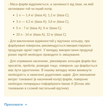
- Маса фарби відрізняється, в залежності від бази, на якій
затоновано той чи інший колір.
1 л — 1,4 кг (база А); 1,2 кг (база С);
3 л — 4,2 кг (база А); 3,6 кг (база C);
5 л - 7 кг (база А); 6 кг (база С);
10 л - 14 кг (база А); 12 кг (база С).
- Для виключення відмінностей у відтінках кольору, при
фарбуванні поверхонь рекомендується використовувати
продукцію однієї партії. У випадку використання продукції
різних партій необхідно проводити їх змішування.
- Для отримання насичених, рівномірних кольорів фарби без
просвітів, пробілів, розводів тощо, поверхня, що фарбується
має бути однотонною. В іншому випадку може виникнути
необхідність в нанесенні додаткових шарів. Для зменшення
витрат тонованої (в насичений колір) фарби, поверхню
необхідно попередньо пофарбувати базою А (Білою або
тонованою в схожий пастельний відтінок).
Приховати