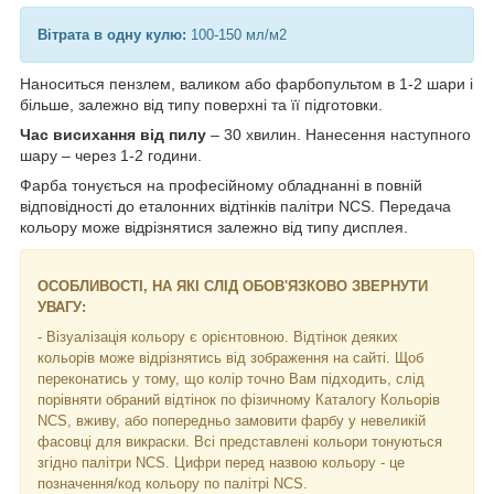
Вітрата в одну кулю:
100-150 мл/м2
Наноситься пензлем, валиком або фарбопультом в 1-2 шари і
більше, залежно від типу поверхні та її підготовки.
Час висихання від пилу
– 30 хвилин. Нанесення наступного
шару – через 1-2 години.
Фарба тонується на професійному обладнанні в повній
відповідності до еталонних відтінків палітри NCS. Передача
кольору може відрізнятися залежно від типу дисплея.
ОСОБЛИВОСТІ, НА ЯКІ СЛІД ОБОВ'ЯЗКОВО ЗВЕРНУТИ
УВАГУ:
- Візуалізація кольору є орієнтовною. Відтінок деяких
кольорів може відрізнятись від зображення на сайті. Щоб
переконатись у тому, що колір точно Вам підходить, слід
порівняти обраний відтінок по фізичному Каталогу Кольорів
NCS, вживу, або попередньо замовити фарбу у невеликій
фасовці для викраски. Всі представлені кольори тонуються
згідно палітри NCS. Цифри перед назвою кольору - це
позначення/код кольору по палітрі NCS.