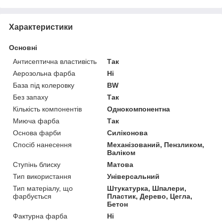
Характеристики
Основні
Антисептична властивість
Так
Аерозольна фарба
Ні
База під колеровку
BW
Без запаху
Так
Кількість компонентів
Однокомпонентна
Миюча фарба
Так
Основа фарби
Силіконова
Спосіб нанесення
Механізований, Пензликом,
Валіком
Ступінь блиску
Матова
Тип використання
Універсальний
Тип матеріалу, що
Штукатурка, Шпалери,
фарбується
Пластик, Дерево, Цегла,
Бетон
Фактурна фарба
Ні