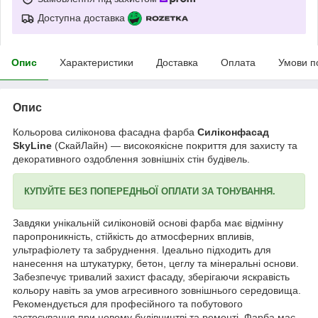
Доступна доставка
Опис
Характеристики
Доставка
Оплата
Умови п
Опис
Кольорова силіконова фасадна фарба
Силіконфасад
SkyLine
(СкайЛайн) — високоякісне покриття для захисту та
декоративного оздоблення зовнішніх стін будівель.
КУПУЙТЕ БЕЗ ПОПЕРЕДНЬОЇ ОПЛАТИ ЗА ТОНУВАННЯ.
Завдяки унікальній силіконовій основі фарба має відмінну
паропроникність, стійкість до атмосферних впливів,
ультрафіолету та забруднення. Ідеально підходить для
нанесення на штукатурку, бетон, цеглу та мінеральні основи.
Забезпечує тривалий захист фасаду, зберігаючи яскравість
кольору навіть за умов агресивного зовнішнього середовища.
Рекомендується для професійного та побутового
застосування при новому будівництві та ремонті. Фарба має