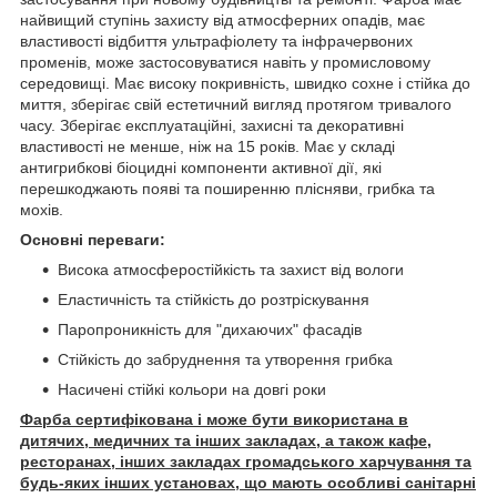
найвищий ступінь захисту від атмосферних опадів, має
властивості відбиття ультрафіолету та інфрачервоних
променів, може застосовуватися навіть у промисловому
середовищі. Має високу покривність, швидко сохне і стійка до
миття, зберігає свій естетичний вигляд протягом тривалого
часу. Зберігає експлуатаційні, захисні та декоративні
властивості не менше, ніж на 15 років. Має у складі
антигрибкові біоцидні компоненти активної дії, які
перешкоджають появі та поширенню плісняви, грибка та
мохів.
Основні переваги:
Висока атмосферостійкість та захист від вологи
Еластичність та стійкість до розтріскування
Паропроникність для "дихаючих" фасадів
Стійкість до забруднення та утворення грибка
Насичені стійкі кольори на довгі роки
Фарба сертифікована і може бути використана в
дитячих, медичних та інших закладах, а також кафе,
ресторанах, інших закладах громадського харчування та
будь-яких інших установах, що мають особливі санітарні