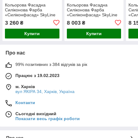
Кольорова Фасадна
Кольорова Фасадна
Кол
Силіконова Фарба
Силіконова Фарба
Силі
«Силіконфасад» SkyLine
«Силіконфасад» SkyLine
«Сил
0515-Y60R Файнер 10л
5040-Y50R (C) Ганірес
2050
3 260
8 003
8 1
₴
₴
10л
Купити
Купити
Про нас
99% позитивних з 384 відгуків за рік
Працює з 19.02.2023
м. Харків
вул ЯКІРА 34, Харків, Україна
Контакти
Сьогодні вихідний
Показати весь графік роботи
Про нас