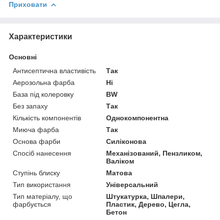
Приховати
Характеристики
Основні
Антисептична властивість
Так
Аерозольна фарба
Ні
База під колеровку
BW
Без запаху
Так
Кількість компонентів
Однокомпонентна
Миюча фарба
Так
Основа фарби
Силіконова
Спосіб нанесення
Механізований, Пензликом,
Валіком
Ступінь блиску
Матова
Тип використання
Універсальний
Тип матеріалу, що
Штукатурка, Шпалери,
фарбується
Пластик, Дерево, Цегла,
Бетон