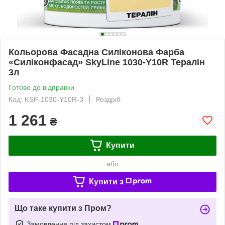
Кольорова Фасадна Силіконова Фарба
«Силіконфасад» SkyLine 1030-Y10R Тералін
3л
Готово до відправки
Код: KSF-1030-Y10R-3
Роздріб
1 261
₴
Купити
або
Купити з
Що таке купити з Пром?
Замовлення під захистом