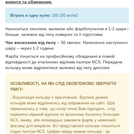
вимоги та обмеження.
Вітрата в одну кулю:
100-150 мл/м2
Наноситься пензлем, валиком або фарбопультом в 1-2 шари і
більше, залежно від типу поверхні та її підготовки.
Час висихання від пилу
– 30 хвилин. Нанесення наступного
шару – через 1-2 години.
Фарба тонується на професійному обладнанні в повній
відповідності до еталонних відтінків палітри NCS. Передача
кольору може відрізнятися залежно від типу дисплея.
ОСОБЛИВОСТІ, НА ЯКІ СЛІД ОБОВ'ЯЗКОВО ЗВЕРНУТИ
УВАГУ:
- Візуалізація кольору є орієнтовною. Відтінок деяких
кольорів може відрізнятись від зображення на сайті. Щоб
переконатись у тому, що колір точно Вам підходить, слід
порівняти обраний відтінок по фізичному Каталогу Кольорів
NCS, вживу, або попередньо замовити фарбу у невеликій
фасовці для викраски. Всі представлені кольори тонуються
згідно палітри NCS. Цифри перед назвою кольору - це