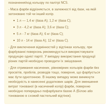
позначення/код кольору по палітрі NCS.
- Маса фарби відрізняється, в залежності від бази, на якій
затоновано той чи інший колір.
1 л — 1,4 кг (база А); 1,2 кг (база С);
3 л - 4,2 кг (база А); 3,6 кг (база C);
5 л - 7 кг (база А); 6 кг (база С);
10 л - 14 кг (база А); 12 кг (база С).
- Для виключення відмінностей у відтінках кольору, при
фарбуванні поверхонь рекомендується використовувати
продукцію однієї партії. У випадку використання продукції
різних партій необхідно проводити їх змішування.
- Для отримання насичених, рівномірних кольорів фарби без
просвітів, пробілів, розводів тощо, поверхня, що фарбується
має бути однотонною. В іншому випадку може виникнути
необхідність в нанесенні додаткових шарів. Для зменшення
витрат тонованої (в насичений колір) фарби, поверхню
необхідно попередньо пофарбувати базою А (Білою або
тонованою в схожий пастельний відтінок).