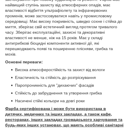
найвищий ступінь захисту від атмосферних опадів, має
властивості відбиття ультрафіолету та інфрачервоних
променів, може застосовуватися навіть у промисловому
середовищі. Має високу покривність, швидко сохне і стійка до
миття, зберігає свій естетичний вигляд протягом тривалого
часу. Зберігає експлуатаційні, захисні та декоративні
властивості не менше, ніж на 15 років. Має у складі
антигрибкові біоцидні компоненти активної дії, які
перешкоджають появі та поширенню плісняви, грибка та
мохів.
Основні переваги:
Висока атмосферостійкість та захист від вологи
Еластичність та стійкість до розтріскування
Паропроникність для "дихаючих" фасадів
Стійкість до забруднення та утворення грибка
Насичені стійкі кольори на довгі роки
Фарба сертифікована і може бути використана в
дитячих, медичних та інших закладах, а також кафе,
ресторанах, інших закладах громадського харчування та
будь-яких інших установах, що мають особливі санітарні