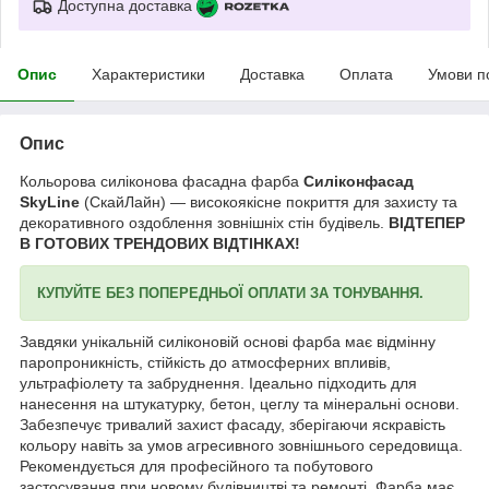
Доступна доставка
Опис
Характеристики
Доставка
Оплата
Умови п
Опис
Кольорова силіконова фасадна фарба
Силіконфасад
SkyLine
(СкайЛайн) — високоякісне покриття для захисту та
декоративного оздоблення зовнішніх стін будівель.
ВІДТЕПЕР
В ГОТОВИХ ТРЕНДОВИХ ВІДТІНКАХ!
КУПУЙТЕ БЕЗ ПОПЕРЕДНЬОЇ ОПЛАТИ ЗА ТОНУВАННЯ.
Завдяки унікальній силіконовій основі фарба має відмінну
паропроникність, стійкість до атмосферних впливів,
ультрафіолету та забруднення. Ідеально підходить для
нанесення на штукатурку, бетон, цеглу та мінеральні основи.
Забезпечує тривалий захист фасаду, зберігаючи яскравість
кольору навіть за умов агресивного зовнішнього середовища.
Рекомендується для професійного та побутового
застосування при новому будівництві та ремонті. Фарба має