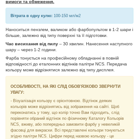
вимоги та обмеження.
Вітрата в одну кулю:
100-150 мл/м2
Наноситься пензлем, валиком або фарбопультом в 1-2 шари і
більше, залежно від типу поверхні та її підготовки.
Час висихання від пилу
– 30 хвилин. Нанесення наступного
шару – через 1-2 години.
Фарба тонується на професійному обладнанні в повній
відповідності до еталонних відтінків палітри NCS. Передача
кольору може відрізнятися залежно від типу дисплея.
ОСОБЛИВОСТІ, НА ЯКІ СЛІД ОБОВ'ЯЗКОВО ЗВЕРНУТИ
УВАГУ:
- Візуалізація кольору є орієнтовною. Відтінок деяких
кольорів може відрізнятись від зображення на сайті. Щоб
переконатись у тому, що колір точно Вам підходить, слід
порівняти обраний відтінок по фізичному Каталогу Кольорів
NCS, вживу, або попередньо замовити фарбу у невеликій
фасовці для викраски. Всі представлені кольори тонуються
згідно палітри NCS. Цифри перед назвою кольору - це