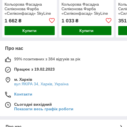
Кольорова Фасадна
Кольорова Фасадна
Кол
Силіконова Фарба
Силіконова Фарба
Силі
«Силіконфасад» SkyLine
«Силіконфасад» SkyLine
«Сил
0300-N Пломбір 5л
0300-N Пломбір 3л
0300
1 662
1 033
351
₴
₴
Купити
Купити
Про нас
99% позитивних з 384 відгуків за рік
Працює з 19.02.2023
м. Харків
вул ЯКІРА 34, Харків, Україна
Контакти
Сьогодні вихідний
Показати весь графік роботи
Про нас