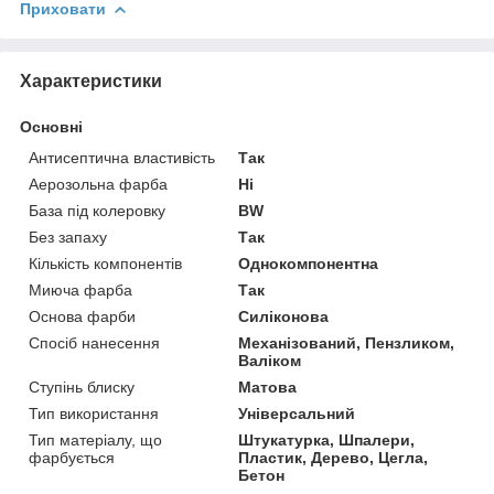
Приховати
Характеристики
Основні
Антисептична властивість
Так
Аерозольна фарба
Ні
База під колеровку
BW
Без запаху
Так
Кількість компонентів
Однокомпонентна
Миюча фарба
Так
Основа фарби
Силіконова
Спосіб нанесення
Механізований, Пензликом,
Валіком
Ступінь блиску
Матова
Тип використання
Універсальний
Тип матеріалу, що
Штукатурка, Шпалери,
фарбується
Пластик, Дерево, Цегла,
Бетон