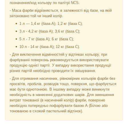
позначення/код кольору по палітрі NCS.
- Маса фарби відрізняється, в залежності від бази, на якій
затоновано той чи інший колір.
1 л — 1,4 кг (база А); 1,2 кг (база С);
3 л - 4,2 кг (база А); 3,6 кг (база C);
5 л - 7 кг (база А); 6 кг (база С);
10 л - 14 кг (база А); 12 кг (база С).
- Для виключення відмінностей у відтінках кольору, при
фарбуванні поверхонь рекомендується використовувати
продукцію однієї партії. У випадку використання продукції
різних партій необхідно проводити їх змішування.
- Для отримання насичених, рівномірних кольорів фарби без
просвітів, пробілів, розводів тощо, поверхня, що фарбується
має бути однотонною. В іншому випадку може виникнути
необхідність в нанесенні додаткових шарів. Для зменшення
витрат тонованої (в насичений колір) фарби, поверхню
необхідно попередньо пофарбувати базою А (Білою або
тонованою в схожий пастельний відтінок).