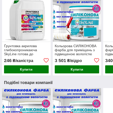
Ґрунтовка акрилова
Кольорова СИЛІКОНОВА
Кол
глибокопроникаюча
фарба для приміщень з
фарб
SkyLine готова до
підвищеною вологістю
підв
застосування 5л
миюча протигрибкова
миюч
246
3 501
340
₴/каністра
₴/відро
матова емаль SkyLine
мато
Капель 10 л
Бріз
Купити
Купити
Подібні товари компанії