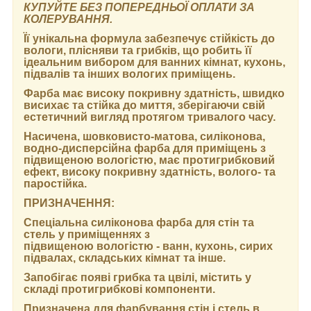
КУПУЙТЕ БЕЗ ПОПЕРЕДНЬОЇ ОПЛАТИ ЗА
КОЛЕРУВАННЯ.
Її унікальна формула забезпечує стійкість до
вологи, плісняви та грибків, що робить її
ідеальним вибором для ванних кімнат, кухонь,
підвалів та інших вологих приміщень.
Фарба має високу покривну здатність, швидко
висихає та стійка до миття, зберігаючи свій
естетичний вигляд протягом тривалого часу.
Насичена, шовковисто-матова, силіконова,
водно-дисперсійна фарба для приміщень з
підвищеною вологістю, має протигрибковий
ефект, високу покривну здатність, волого- та
паростійка.
ПРИЗНАЧЕННЯ:
Спеціальна силіконова фарба для стін та
стель у приміщеннях з
підвищеною вологістю - ванн, кухонь, сирих
підвалах, складських кімнат та інше.
Запобігає появі грибка та цвілі, містить у
складі протигрибкові компоненти.
Призначена для фарбування стін і стель в