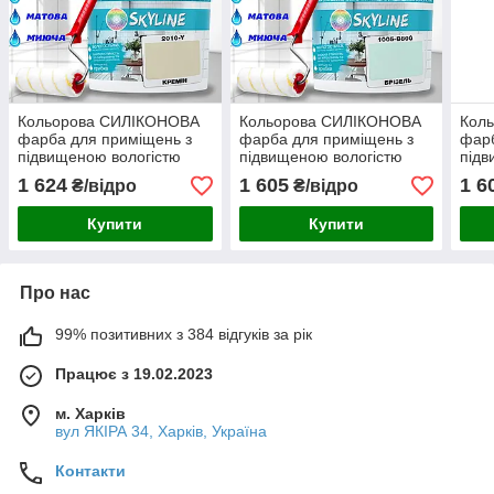
Кольорова СИЛІКОНОВА
Кольорова СИЛІКОНОВА
Кол
фарба для приміщень з
фарба для приміщень з
фарб
підвищеною вологістю
підвищеною вологістю
підв
миюча протигрибкова
миюча протигрибкова
миюч
1 624
1 605
1 6
₴/відро
₴/відро
матова емаль SkyLine
матова емаль SkyLine
мато
Кремін 5 л
Брізель 5 л
Грів
Купити
Купити
Про нас
99% позитивних з 384 відгуків за рік
Працює з 19.02.2023
м. Харків
вул ЯКІРА 34, Харків, Україна
Контакти