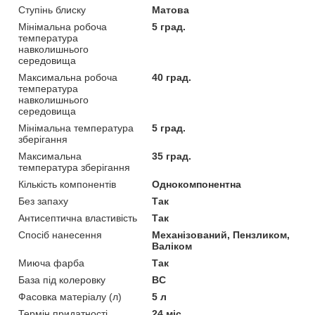
Ступінь блиску
Матова
Мінімальна робоча
5 град.
температура
навколишнього
середовища
Максимальна робоча
40 град.
температура
навколишнього
середовища
Мінімальна температура
5 град.
зберігання
Максимальна
35 град.
температура зберігання
Кількість компонентів
Однокомпонентна
Без запаху
Так
Антисептична властивість
Так
Спосіб нанесення
Механізований, Пензликом,
Валіком
Миюча фарба
Так
База під колеровку
BC
Фасовка матеріалу (л)
5 л
Термін придатності
24 міс