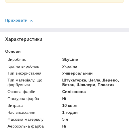
Приховати
Характеристики
Основні
Виробник
SkyLine
Країна виробник
Україна
Тип використання
Універсальний
Тип матеріалу, що
Штукатурка, Цегла, Дерево,
фарбується
Бетон, Шпалери, Пластик
Основа фарби
Силіконова
Фактурна фарба
Ні
Витрата
10 кв.м
Час висихання
1 годин
Фасовка матеріалу
5 л
Аерозольна фарба
Ні