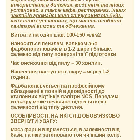
використана в дитячих, медичних та інших
установах, а також кафе, ресторанах, інших
закладів громадського харчування та будь-
яких інших установах, що мають особливі
санітарні вимоги та обмеження.
Витрати на один шар:
100-150 мл/м2
Наноситься пензлем, валиком або
фарбопопилювачем в 1-2 шари і більше,
залежно від типу поверхні та її підготовки.
Час висихання від пилу
– 30 хвилин.
Нанесення наступного шару
– через 1-2
години.
Фарба колерується на професійному
обладнанні в повній відповідності до
еталонних відтінків палітри NCS. Передача
кольору може незначно відрізнятися в
залежності від типу дисплея.
ОСОБЛИВОСТІ, НА ЯКІ СЛІД ОБОВ'ЯЗКОВО
ЗВЕРНУТИ УВАГУ:
Маса фарби відрізняється, в залежності від
бази, на якій затоновано той чи інший колір.