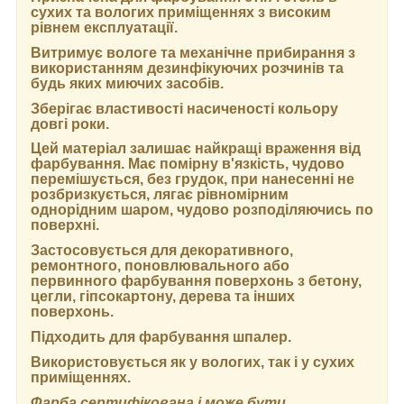
сухих та вологих приміщеннях з високим
рівнем експлуатації.
Витримує вологе та механічне прибирання з
використанням дезинфікуючих розчинів та
будь яких миючих засобів.
Зберігає властивості насиченості кольору
довгі роки.
Цей матеріал залишає найкращі враження від
фарбування. Має помірну в'язкість, чудово
перемішується, без грудок, при нанесенні не
розбризкується, лягає рівномірним
однорідним шаром, чудово розподіляючись по
поверхні.
Застосовується для декоративного,
ремонтного, поновлювального або
первинного фарбування поверхонь з бетону,
цегли, гіпсокартону, дерева та інших
поверхонь.
Підходить для фарбування шпалер.
Використовується як у вологих, так і у сухих
приміщеннях.
Фарба сертифікована і може бути