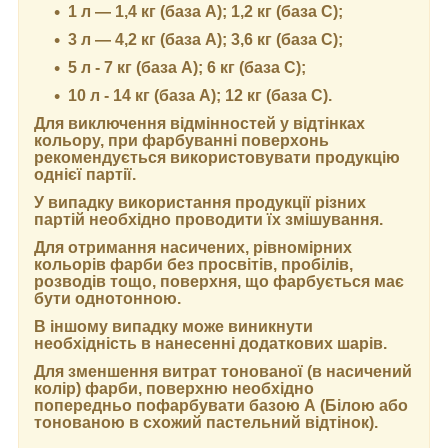
1 л — 1,4 кг (база А); 1,2 кг (база С);
3 л — 4,2 кг (база А); 3,6 кг (база C);
5 л - 7 кг (база А); 6 кг (база С);
10 л - 14 кг (база А); 12 кг (база С).
Для виключення відмінностей у відтінках
кольору, при фарбуванні поверхонь
рекомендується використовувати продукцію
однієї партії.
У випадку використання продукції різних
партій необхідно проводити їх змішування.
Для отримання насичених, рівномірних
кольорів фарби без просвітів, пробілів,
розводів тощо, поверхня, що фарбується має
бути однотонною.
В іншому випадку може виникнути
необхідність в нанесенні додаткових шарів.
Для зменшення витрат тонованої (в насичений
колір) фарби, поверхню необхідно
попередньо пофарбувати базою А (Білою або
тонованою в схожий пастельний відтінок).