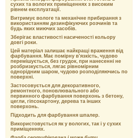
сухих та вологих приміщеннях з високим
рівнем експлуатації.
Витримує вологе та механічне прибирання з
використанням дезинфікуючих розчинів та
будь яких миючих засобів.
Зберігає властивості насиченості кольору
довгі роки.
Цей матеріал залишає найкращі враження від
фарбування. Має помірну в'язкість, чудово
перемішується, без грудок, при нанесенні не
розбризкується, лягає рівномірним
однорідним шаром, чудово розподіляючись по
поверхні.
Застосовується для декоративного,
ремонтного, поновлювального або
первинного фарбування поверхонь з бетону,
цегли, гіпсокартону, дерева та інших
поверхонь.
Підходить для фарбування шпалер.
Використовується як у вологих, так і у сухих
приміщеннях.
Фарба сертифікована і може бути