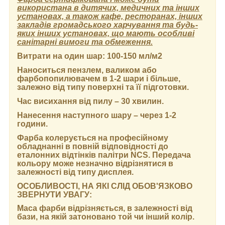
використана в дитячих, медичних та інших
установах, а також кафе, ресторанах, інших
закладів громадського харчування та будь-
яких інших установах, що мають особливі
санітарні вимоги та обмеження.
Витрати на один шар:
100-150 мл/м2
Наноситься пензлем, валиком або
фарбопопилювачем в 1-2 шари і більше,
залежно від типу поверхні та її підготовки.
Час висихання від пилу
– 30 хвилин.
Нанесення наступного шару
– через 1-2
години.
Фарба колерується на професійному
обладнанні в повній відповідності до
еталонних відтінків палітри NCS. Передача
кольору може незначно відрізнятися в
залежності від типу дисплея.
ОСОБЛИВОСТІ, НА ЯКІ СЛІД ОБОВ'ЯЗКОВО
ЗВЕРНУТИ УВАГУ:
Маса фарби відрізняється, в залежності від
бази, на якій затоновано той чи інший колір.