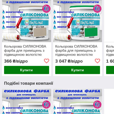
Кольорова СИЛІКОНОВА
Кольорова СИЛІКОНОВА
Кол
фарба для приміщень з
фарба для приміщень з
фарб
підвищеною вологістю
підвищеною вологістю
підв
миюча протигрибкова
миюча протигрибкова
миюч
366
3 047
1 6
₴/відро
₴/відро
матова емаль SkyLine
матова емаль SkyLine
мато
Делантель 1 л
Груніс 5 л
Бріз
Купити
Купити
Подібні товари компанії