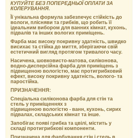
КУПУЙТЕ БЕЗ ПОПЕРЕДНЬОЇ ОПЛАТИ ЗА
КОЛЕРУВАННЯ.
Її унікальна формула забезпечує стійкість до
вологи, плісняви та грибків, що робить її
ідеальним вибором для ванних кімнат, кухонь,
підвалів та інших вологих приміщень.
Фарба має високу покривну здатність, швидко
висихає та стійка до миття, зберігаючи свій
естетичний вигляд протягом тривалого часу.
Насичена, шовковисто-матова, силіконова,
водно-дисперсійна фарба для приміщень з
підвищеною вологістю, має протигрибковий
ефект, високу покривну здатність, волого- та
паростійка.
ПРИЗНАЧЕННЯ:
Спеціальна силіконова фарба для стін та
стель у приміщеннях з
підвищеною вологістю - ванн, кухонь, сирих
підвалах, складських кімнат та інше.
Запобігає появі грибка та цвілі, містить у
складі протигрибкові компоненти.
Призначена для фарбування стін і стель в