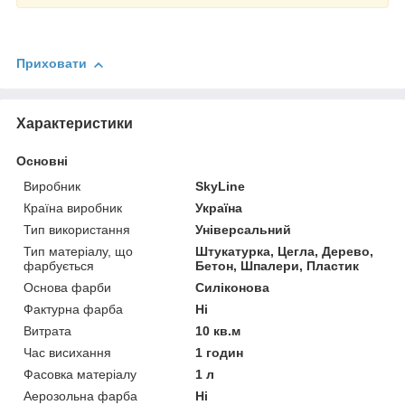
Приховати
Характеристики
Основні
Виробник
SkyLine
Країна виробник
Україна
Тип використання
Універсальний
Тип матеріалу, що
Штукатурка, Цегла, Дерево,
фарбується
Бетон, Шпалери, Пластик
Основа фарби
Силіконова
Фактурна фарба
Ні
Витрата
10 кв.м
Час висихання
1 годин
Фасовка матеріалу
1 л
Аерозольна фарба
Ні