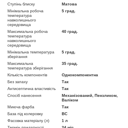
Ступінь блиску
Матова
Мінімальна робоча
5 град.
температура
навколишнього
середовища
Максимальна робоча
40 град.
температура
навколишнього
середовища
Мінімальна температура
5 град.
зберігання
Максимальна
35 град.
температура зберігання
Кількість компонентів
Однокомпонентна
Без запаху
Так
Антисептична властивість
Так
Спосіб нанесення
Механізований, Пензликом,
Валіком
Миюча фарба
Так
База під колеровку
BC
Фасовка матеріалу (л)
1 л
Термін придатності
24 міс