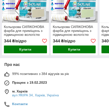
Кольорова СИЛІКОНОВА
Кольорова СИЛІКОНОВА
Кол
фарба для приміщень з
фарба для приміщень з
фарб
підвищеною вологістю
підвищеною вологістю
підв
миюча протигрибкова
миюча протигрибкова
миюч
344
344
340
₴/відро
₴/відро
матова емаль SkyLine
матова емаль SkyLine
мато
Кремін 1 л
Лессі 1 л
Грів
Купити
Купити
Про нас
99% позитивних з 384 відгуків за рік
Працює з 19.02.2023
м. Харків
вул ЯКІРА 34, Харків, Україна
Контакти