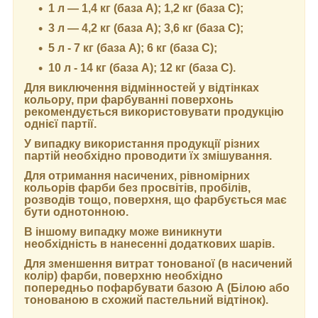
1 л — 1,4 кг (база А); 1,2 кг (база С);
3 л — 4,2 кг (база А); 3,6 кг (база C);
5 л - 7 кг (база А); 6 кг (база С);
10 л - 14 кг (база А); 12 кг (база С).
Для виключення відмінностей у відтінках
кольору, при фарбуванні поверхонь
рекомендується використовувати продукцію
однієї партії.
У випадку використання продукції різних
партій необхідно проводити їх змішування.
Для отримання насичених, рівномірних
кольорів фарби без просвітів, пробілів,
розводів тощо, поверхня, що фарбується має
бути однотонною.
В іншому випадку може виникнути
необхідність в нанесенні додаткових шарів.
Для зменшення витрат тонованої (в насичений
колір) фарби, поверхню необхідно
попередньо пофарбувати базою А (Білою або
тонованою в схожий пастельний відтінок).