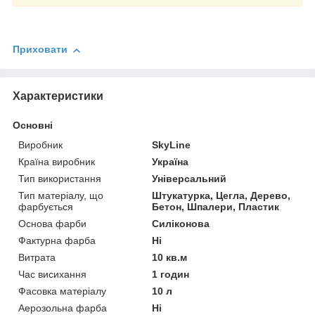
Приховати
Характеристики
Основні
Виробник
SkyLine
Країна виробник
Україна
Тип використання
Універсальний
Тип матеріалу, що
Штукатурка, Цегла, Дерево,
фарбується
Бетон, Шпалери, Пластик
Основа фарби
Силіконова
Фактурна фарба
Ні
Витрата
10 кв.м
Час висихання
1 годин
Фасовка матеріалу
10 л
Аерозольна фарба
Ні