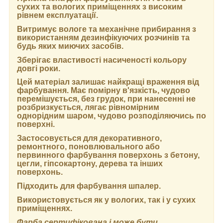
сухих та вологих приміщеннях з високим
рівнем експлуатації.
Витримує вологе та механічне прибирання з
використанням дезинфікуючих розчинів та
будь яких миючих засобів.
Зберігає властивості насиченості кольору
довгі роки.
Цей матеріал залишає найкращі враження від
фарбування. Має помірну в'язкість, чудово
перемішується, без грудок, при нанесенні не
розбризкується, лягає рівномірним
однорідним шаром, чудово розподіляючись по
поверхні.
Застосовується для декоративного,
ремонтного, поновлювального або
первинного фарбування поверхонь з бетону,
цегли, гіпсокартону, дерева та інших
поверхонь.
Підходить для фарбування шпалер.
Використовується як у вологих, так і у сухих
приміщеннях.
Фарба сертифікована і може бути