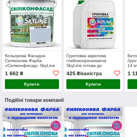
Кольорова Фасадна
Ґрунтовка акрилова
Бето
Силіконова Фарба
глибокопроникаюча
ґрун
«Силіконфасад» SkyLine
SkyLine готова до
14 к
1515-R80B Містарі 5л
застосування 10л
нап
1 662
425
1 1
₴
₴/каністра
Купити
Купити
Подібні товари компанії