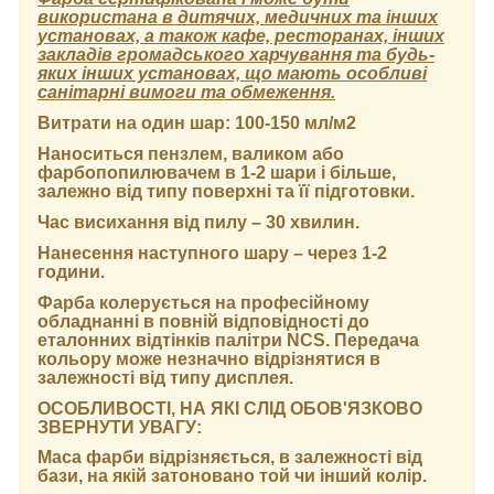
використана в дитячих, медичних та інших
установах, а також кафе, ресторанах, інших
закладів громадського харчування та будь-
яких інших установах, що мають особливі
санітарні вимоги та обмеження.
Витрати на один шар:
100-150 мл/м2
Наноситься пензлем, валиком або
фарбопопилювачем в 1-2 шари і більше,
залежно від типу поверхні та її підготовки.
Час висихання від пилу
– 30 хвилин.
Нанесення наступного шару
– через 1-2
години.
Фарба колерується на професійному
обладнанні в повній відповідності до
еталонних відтінків палітри NCS. Передача
кольору може незначно відрізнятися в
залежності від типу дисплея.
ОСОБЛИВОСТІ, НА ЯКІ СЛІД ОБОВ'ЯЗКОВО
ЗВЕРНУТИ УВАГУ:
Маса фарби відрізняється, в залежності від
бази, на якій затоновано той чи інший колір.