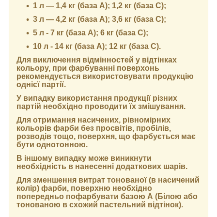
1 л — 1,4 кг (база А); 1,2 кг (база С);
3 л — 4,2 кг (база А); 3,6 кг (база C);
5 л - 7 кг (база А); 6 кг (база С);
10 л - 14 кг (база А); 12 кг (база С).
Для виключення відмінностей у відтінках
кольору, при фарбуванні поверхонь
рекомендується використовувати продукцію
однієї партії.
У випадку використання продукції різних
партій необхідно проводити їх змішування.
Для отримання насичених, рівномірних
кольорів фарби без просвітів, пробілів,
розводів тощо, поверхня, що фарбується має
бути однотонною.
В іншому випадку може виникнути
необхідність в нанесенні додаткових шарів.
Для зменшення витрат тонованої (в насичений
колір) фарби, поверхню необхідно
попередньо пофарбувати базою А (Білою або
тонованою в схожий пастельний відтінок).