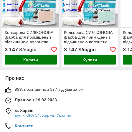
Кольорова СИЛІКОНОВА
Кольорова СИЛІКОНОВА
Кол
фарба для приміщень з
фарба для приміщень з
фарб
підвищеною вологістю
підвищеною вологістю
підв
миюча протигрибкова
миюча протигрибкова
миюч
3 147
3 147
3 1
₴/відро
₴/відро
матова емаль SkyLine
матова емаль SkyLine
мато
Грівальд 10 л
Брізель 10 л
Димч
Купити
Купити
Про нас
99% позитивних з 377 відгуків за рік
Працює з 19.02.2023
м. Харків
вул ЯКІРА 34, Харків, Україна
Контакти