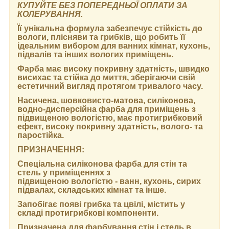
КУПУЙТЕ БЕЗ ПОПЕРЕДНЬОЇ ОПЛАТИ ЗА
КОЛЕРУВАННЯ.
Її унікальна формула забезпечує стійкість до
вологи, плісняви та грибків, що робить її
ідеальним вибором для ванних кімнат, кухонь,
підвалів та інших вологих приміщень.
Фарба має високу покривну здатність, швидко
висихає та стійка до миття, зберігаючи свій
естетичний вигляд протягом тривалого часу.
Насичена, шовковисто-матова, силіконова,
водно-дисперсійна фарба для приміщень з
підвищеною вологістю, має протигрибковий
ефект, високу покривну здатність, волого- та
паростійка.
ПРИЗНАЧЕННЯ:
Спеціальна силіконова фарба для стін та
стель у приміщеннях з
підвищеною вологістю - ванн, кухонь, сирих
підвалах, складських кімнат та інше.
Запобігає появі грибка та цвілі, містить у
складі протигрибкові компоненти.
Призначена для фарбування стін і стель в