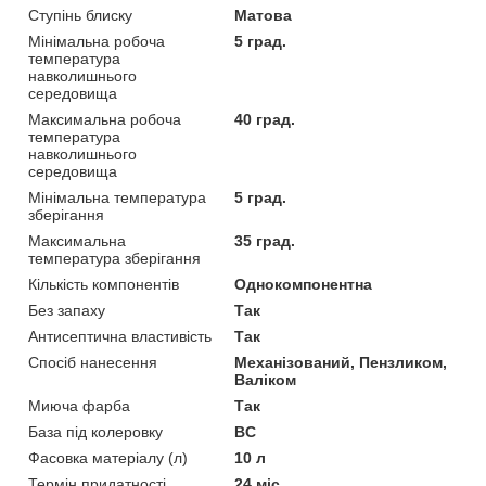
Ступінь блиску
Матова
Мінімальна робоча
5 град.
температура
навколишнього
середовища
Максимальна робоча
40 град.
температура
навколишнього
середовища
Мінімальна температура
5 град.
зберігання
Максимальна
35 град.
температура зберігання
Кількість компонентів
Однокомпонентна
Без запаху
Так
Антисептична властивість
Так
Спосіб нанесення
Механізований, Пензликом,
Валіком
Миюча фарба
Так
База під колеровку
BC
Фасовка матеріалу (л)
10 л
Термін придатності
24 міс