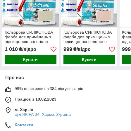
Кольорова СИЛІКОНОВА
Кольорова СИЛІКОНОВА
Кол
фарба для приміщень з
фарба для приміщень з
фарб
підвищеною вологістю
підвищеною вологістю
підв
миюча протигрибкова
миюча протигрибкова
миюч
1 010
999
999
₴/відро
₴/відро
матова емаль SkyLine
матова емаль SkyLine
мато
Кремін 3 л
Грівальд 3 л
Бріз
Купити
Купити
Про нас
99% позитивних з 384 відгуків за рік
Працює з 19.02.2023
м. Харків
вул ЯКІРА 34, Харків, Україна
Контакти