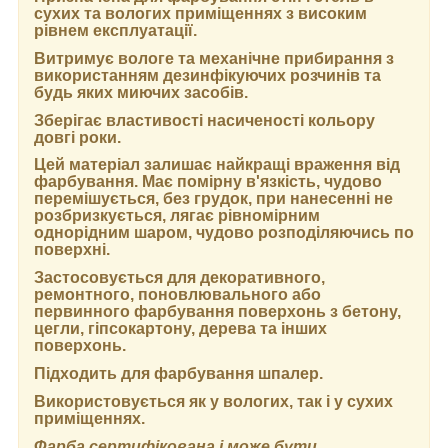
сухих та вологих приміщеннях з високим
рівнем експлуатації.
Витримує вологе та механічне прибирання з
використанням дезинфікуючих розчинів та
будь яких миючих засобів.
Зберігає властивості насиченості кольору
довгі роки.
Цей матеріал залишає найкращі враження від
фарбування. Має помірну в'язкість, чудово
перемішується, без грудок, при нанесенні не
розбризкується, лягає рівномірним
однорідним шаром, чудово розподіляючись по
поверхні.
Застосовується для декоративного,
ремонтного, поновлювального або
первинного фарбування поверхонь з бетону,
цегли, гіпсокартону, дерева та інших
поверхонь.
Підходить для фарбування шпалер.
Використовується як у вологих, так і у сухих
приміщеннях.
Фарба сертифікована і може бути