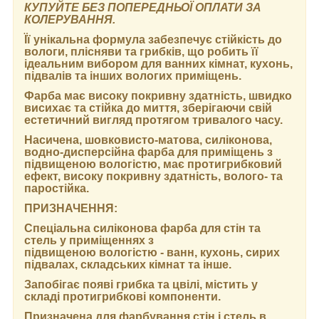
КУПУЙТЕ БЕЗ ПОПЕРЕДНЬОЇ ОПЛАТИ ЗА
КОЛЕРУВАННЯ.
Її унікальна формула забезпечує стійкість до
вологи, плісняви та грибків, що робить її
ідеальним вибором для ванних кімнат, кухонь,
підвалів та інших вологих приміщень.
Фарба має високу покривну здатність, швидко
висихає та стійка до миття, зберігаючи свій
естетичний вигляд протягом тривалого часу.
Насичена, шовковисто-матова, силіконова,
водно-дисперсійна фарба для приміщень з
підвищеною вологістю, має протигрибковий
ефект, високу покривну здатність, волого- та
паростійка.
ПРИЗНАЧЕННЯ:
Спеціальна силіконова фарба для стін та
стель у приміщеннях з
підвищеною вологістю - ванн, кухонь, сирих
підвалах, складських кімнат та інше.
Запобігає появі грибка та цвілі, містить у
складі протигрибкові компоненти.
Призначена для фарбування стін і стель в