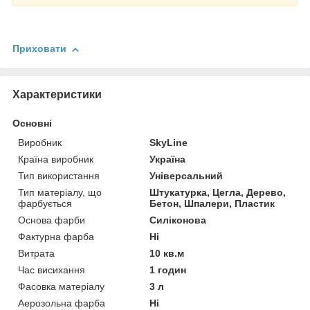
Приховати
Характеристики
Основні
Виробник
SkyLine
Країна виробник
Україна
Тип використання
Універсальний
Тип матеріалу, що
Штукатурка, Цегла, Дерево,
фарбується
Бетон, Шпалери, Пластик
Основа фарби
Силіконова
Фактурна фарба
Ні
Витрата
10 кв.м
Час висихання
1 годин
Фасовка матеріалу
3 л
Аерозольна фарба
Ні