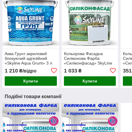
Аква Грунт акриловий
Кольорова Фасадна
Кол
блокуючий адгезійний
Силіконова Фарба
Силі
«Skyline Aqua Grunt» 3 л
«Силіконфасад» SkyLine
«Сил
(для пофарбованих
1010-R80B Суремонт 3л
1515
1 210
1 033
351
₴/відро
₴
поверхонь)
Купити
Купити
Подібні товари компанії