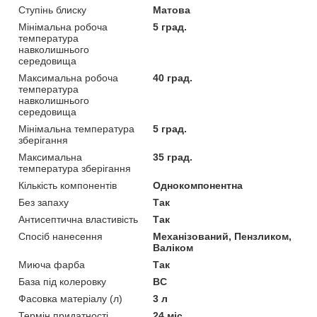
Ступінь блиску
Матова
Мінімальна робоча
5 град.
температура
навколишнього
середовища
Максимальна робоча
40 град.
температура
навколишнього
середовища
Мінімальна температура
5 град.
зберігання
Максимальна
35 град.
температура зберігання
Кількість компонентів
Однокомпонентна
Без запаху
Так
Антисептична властивість
Так
Спосіб нанесення
Механізований, Пензликом,
Валіком
Миюча фарба
Так
База під колеровку
BC
Фасовка матеріалу (л)
3 л
Термін придатності
24 міс