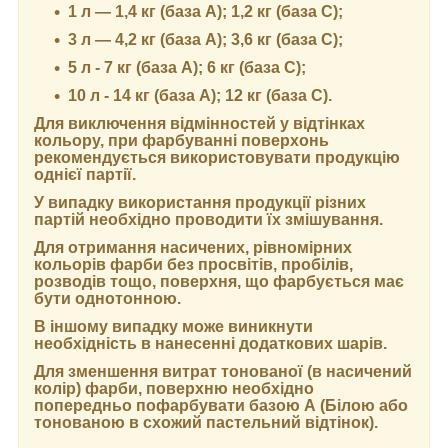
1 л — 1,4 кг (база А); 1,2 кг (база С);
3 л — 4,2 кг (база А); 3,6 кг (база C);
5 л - 7 кг (база А); 6 кг (база С);
10 л - 14 кг (база А); 12 кг (база С).
Для виключення відмінностей у відтінках
кольору, при фарбуванні поверхонь
рекомендується використовувати продукцію
однієї партії.
У випадку використання продукції різних
партій необхідно проводити їх змішування.
Для отримання насичених, рівномірних
кольорів фарби без просвітів, пробілів,
розводів тощо, поверхня, що фарбується має
бути однотонною.
В іншому випадку може виникнути
необхідність в нанесенні додаткових шарів.
Для зменшення витрат тонованої (в насичений
колір) фарби, поверхню необхідно
попередньо пофарбувати базою А (Білою або
тонованою в схожий пастельний відтінок).