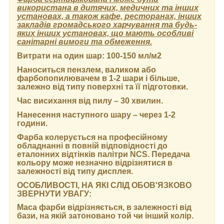
використана в дитячих, медичних та інших
установах, а також кафе, ресторанах, інших
закладів громадського харчування та будь-
яких інших установах, що мають особливі
санітарні вимоги та обмеження.
Витрати на один шар:
100-150 мл/м2
Наноситься пензлем, валиком або
фарбопопилювачем в 1-2 шари і більше,
залежно від типу поверхні та її підготовки.
Час висихання від пилу
– 30 хвилин.
Нанесення наступного шару
– через 1-2
години.
Фарба колерується на професійному
обладнанні в повній відповідності до
еталонних відтінків палітри NCS. Передача
кольору може незначно відрізнятися в
залежності від типу дисплея.
ОСОБЛИВОСТІ, НА ЯКІ СЛІД ОБОВ'ЯЗКОВО
ЗВЕРНУТИ УВАГУ:
Маса фарби відрізняється, в залежності від
бази, на якій затоновано той чи інший колір.