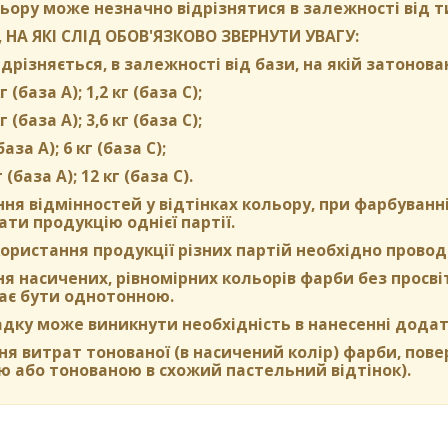
ьору може незначно відрізнятися в залежності від т
 НА ЯКІ СЛІД ОБОВ'ЯЗКОВО ЗВЕРНУТИ УВАГУ:
дрізняється, в залежності від бази, на якій затонова
г (база А); 1,2 кг (база С);
г (база А); 3,6 кг (база C);
(база А); 6 кг (база С);
г (база А); 12 кг (база С).
ня відмінностей у відтінках кольору, при фарбуван
ти продукцію однієї партії.
ористання продукції різних партій необхідно провод
 насичених, рівномірних кольорів фарби без просвіті
ає бути однотонною.
адку може виникнути необхідність в нанесенні додат
я витрат тонованої (в насичений колір) фарби, пов
ю або тонованою в схожий пастельний відтінок).