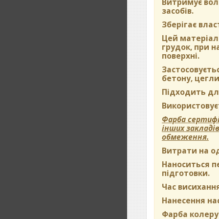
Витримує вол
засобів.
Зберігає влас
Цей матеріал 
грудок, при 
поверхні.
Застосовуєть
бетону, цегли
Підходить дл
Використовуєт
Фарба сертифі
інших закладі
обмеження.
Витрати на о
Наноситься пе
підготовки.
Час висихання
Нанесення на
Фарба колерує