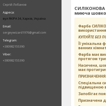
Сергій Лобанов
СИЛІКОНОВА в
миюча шовков
вул ЯКІРА 34, Харків, Україна
Фарба
СИЛІКО
використання
sergeywizard1976@gmail.com
КУПУЙТЕ БЕЗ 
Її унікальна 
+380982155390
ванних кімнат
Фарба має вис
протягом три
+380982155390
Насичена, шо
має протигриб
ПРИЗНАЧЕННЯ
Спеціальна си
підвищеною во
Запобігає поя
Призначена дл