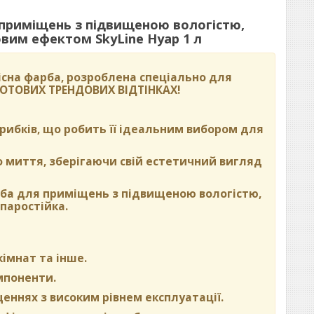
 приміщень з підвищеною вологістю,
вим ефектом SkyLine Нуар 1 л
сна фарба, розроблена спеціально для
 ГОТОВИХ ТРЕНДОВИХ ВІДТІНКАХ
!
 грибків, що робить її ідеальним вибором для
о миття, зберігаючи свій естетичний вигляд
рба для приміщень з підвищеною вологістю,
паростійка.
кімнат та інше.
омпоненти.
щеннях з високим рівнем експлуатації.