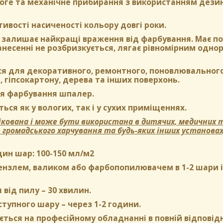
оге та механічне прибирання з використанням дези
тивості насиченості кольору довгі роки.
залишає найкращі враження від фарбування. Має пом
нанесенні не розбризкується, лягає рівномірним одн
ся для декоративного, ремонтного, поновлювального
, гіпсокартону, дерева та інших поверхонь.
я фарбування шпалер.
ься як у вологих, так і у сухих приміщеннях.
кована і може бути використана в дитячих, медичних т
в громадського харчування та будь-яких інших установа
дин шар:
100-150 мл/м2
нзлем, валиком або фарбопопилювачем в 1-2 шари і б
 від пилу
– 30 хвилин.
ступного шару
– через 1-2 години.
ться на професійному обладнанні в повній відповідн