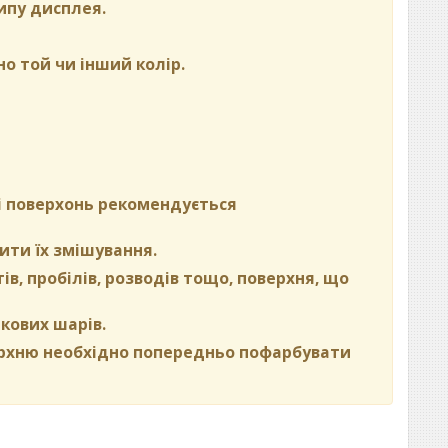
ипу дисплея.
но той чи інший колір.
ні поверхонь рекомендується
ити їх змішування.
в, пробілів, розводів тощо, поверхня, що
кових шарів.
ерхню необхідно попередньо пофарбувати