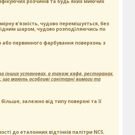
нфікуючих розчинів та будь яких миючих
ірну в'язкість, чудово перемішується, без
орідним шаром, чудово розподіляючись по
 або первинного фарбування поверхонь з
а інших установах, а також кафе, ресторанах,
х, що мають особливі санітарні вимоги та
ільше, залежно від типу поверхні та її
ості до еталонних відтінків палітри NCS.