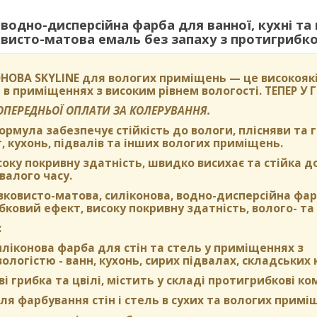
одно-дисперсійна фарба для ванної, кухні та
исто-матова емаль без запаху з протигрибко
НОВА SKYLINE
для вологих приміщень — це високоякі
 в приміщеннях з високим рівнем вологості.
ТЕПЕР У
ПОПЕРЕДНЬОЇ ОПЛАТИ ЗА КОЛЕРУВАННЯ.
формула забезпечує стійкість до вологи, плісняви та
, кухонь, підвалів та інших вологих приміщень.
оку покривну здатність, швидко висихає та стійка д
валого часу.
вковисто-матова, силіконова, водно-дисперсійна фа
ковий ефект, високу покривну здатність, волого- та 
:
ліконова фарба для стін та стель у приміщеннях з
логістю - ванн, кухонь, сирих підвалах, складських 
ві грибка та цвілі, містить у складі протигрибкові к
я фарбування стін і стель в сухих та вологих примі