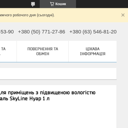
Кошик
жчого робочого дня (сьогодні).
-53-90
+380 (50) 771-27-86
+380 (63) 546-81-20
 ТА
ПОВЕРНЕННЯ ТА
ЦІКАВА
А
ОБМІН
ІНФОРМАЦІЯ
ля приміщень з підвищеною вологістю
ль SkyLine Нуар 1 л