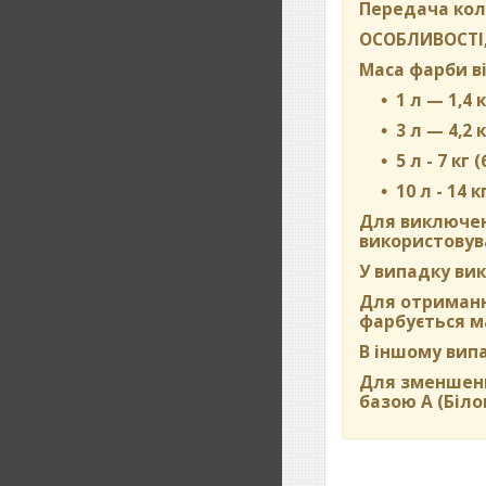
Передача кол
ОСОБЛИВОСТІ,
Маса фарби ві
1 л — 1,4 к
3 л — 4,2 к
5 л - 7 кг 
10 л - 14 к
Для виключен
використовува
У випадку вик
Для отримання
фарбується м
В іншому вип
Для зменшенн
базою А (Біло