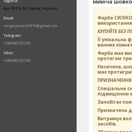
миюча шовков
вул ЯКІРА 34, Харків, Україна
Фарба
СИЛІКО
використання
sergeywizard1976@gmail.com
КУПУЙТЕ БЕЗ 
Її унікальна 
+380982155390
ванних кімнат
Фарба має вис
протягом три
+380982155390
Насичена, шо
має протигриб
ПРИЗНАЧЕННЯ
Спеціальна си
підвищеною во
Запобігає поя
Призначена дл
Витримує вол
засобів.