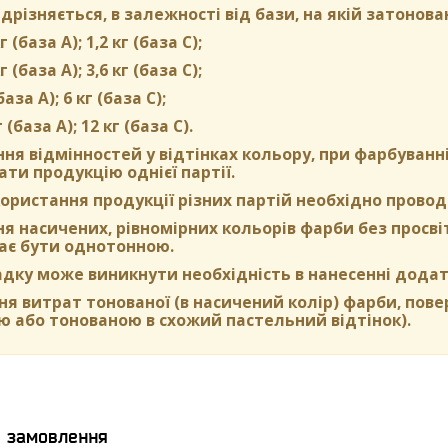
дрізняється, в залежності від бази, на якій затонова
г (база А); 1,2 кг (база С);
г (база А); 3,6 кг (база C);
(база А); 6 кг (база С);
г (база А); 12 кг (база С).
ня відмінностей у відтінках кольору, при фарбуван
ти продукцію однієї партії.
ористання продукції різних партій необхідно провод
 насичених, рівномірних кольорів фарби без просвіті
ає бути однотонною.
адку може виникнути необхідність в нанесенні додат
я витрат тонованої (в насичений колір) фарби, пов
ю або тонованою в схожий пастельний відтінок).
я замовлення