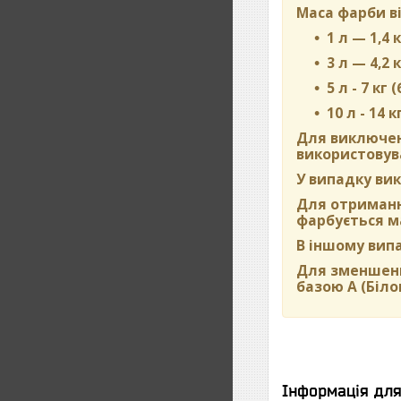
Маса фарби ві
1 л — 1,4 к
3 л — 4,2 к
5 л - 7 кг 
10 л - 14 к
Для виключен
використовува
У випадку вик
Для отримання
фарбується м
В іншому вип
Для зменшенн
базою А (Біло
Інформація дл