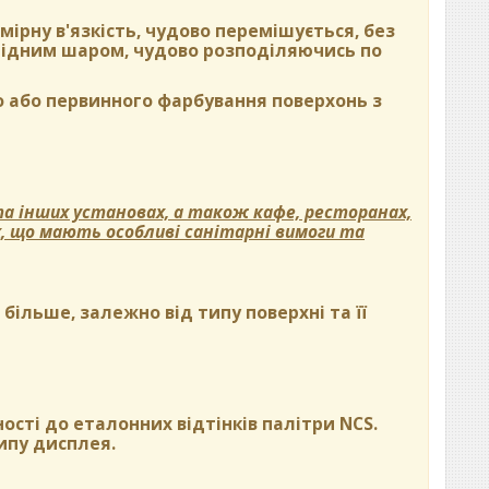
ірну в'язкість, чудово перемішується, без
орідним шаром, чудово розподіляючись по
 або первинного фарбування поверхонь з
а інших установах, а також кафе, ресторанах,
х, що мають особливі санітарні вимоги та
ільше, залежно від типу поверхні та її
ості до еталонних відтінків палітри NCS.
ипу дисплея.