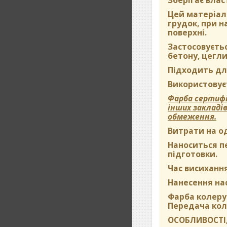
Зберігає влас
Цей матеріал 
грудок, при 
поверхні.
Застосовуєть
бетону, цегли
Підходить дл
Використовуєт
Фарба сертифі
інших закладі
обмеження.
Витрати на о
Наноситься пе
підготовки.
Час висихання
Нанесення на
Фарба колерує
Передача кол
ОСОБЛИВОСТІ,