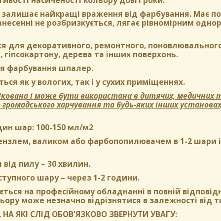
тивості насиченості кольору довгі роки.
залишає найкращі враження від фарбування. Має пом
нанесенні не розбризкується, лягає рівномірним одн
ся для декоративного, ремонтного, поновлювального
, гіпсокартону, дерева та інших поверхонь.
я фарбування шпалер.
ься як у вологих, так і у сухих приміщеннях.
кована і може бути використана в дитячих, медичних т
в громадського харчування та будь-яких інших установа
дин шар:
100-150 мл/м2
нзлем, валиком або фарбопопилювачем в 1-2 шари і б
 від пилу
– 30 хвилин.
ступного шару
– через 1-2 години.
ться на професійному обладнанні в повній відповідн
ьору може незначно відрізнятися в залежності від т
 НА ЯКІ СЛІД ОБОВ'ЯЗКОВО ЗВЕРНУТИ УВАГУ: