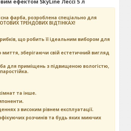
им ефектом SkyLine Лессі 5 л
сна фарба, розроблена спеціально для
 ГОТОВИХ ТРЕНДОВИХ ВІДТІНКАХ
!
 грибків, що робить її ідеальним вибором для
о миття, зберігаючи свій естетичний вигляд
рба для приміщень з підвищеною вологістю,
паростійка.
кімнат та інше.
омпоненти.
щеннях з високим рівнем експлуатації.
нфікуючих розчинів та будь яких миючих