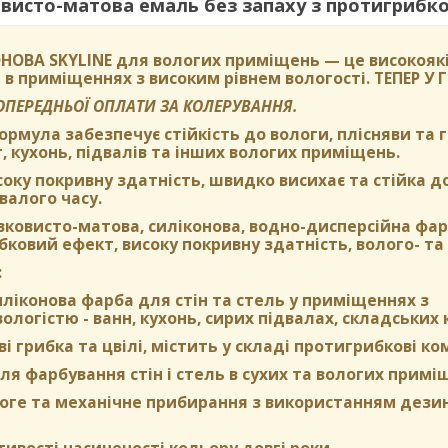
исто-матова емаль без запаху з протигрибков
НОВА SKYLINE
для вологих приміщень — це високоякі
 в приміщеннях з високим рівнем вологості.
ТЕПЕР У
ПОПЕРЕДНЬОЇ ОПЛАТИ ЗА КОЛЕРУВАННЯ.
формула забезпечує стійкість до вологи, плісняви та
, кухонь, підвалів та інших вологих приміщень.
оку покривну здатність, швидко висихає та стійка д
валого часу.
вковисто-матова, силіконова, водно-дисперсійна фа
ковий ефект, високу покривну здатність, волого- та 
:
ліконова фарба для стін та стель у приміщеннях з
логістю - ванн, кухонь, сирих підвалах, складських 
ві грибка та цвілі, містить у складі протигрибкові к
я фарбування стін і стель в сухих та вологих примі
оге та механічне прибирання з використанням дези