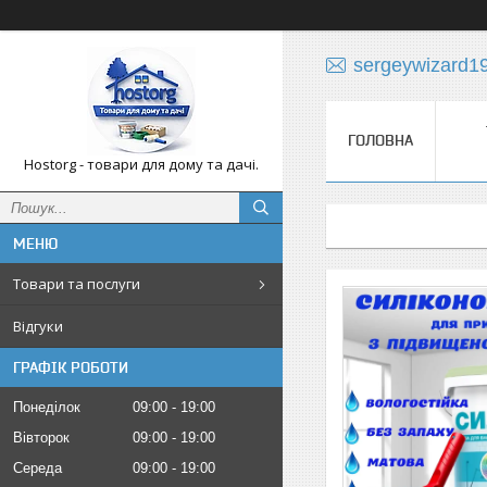
sergeywizard1
ГОЛОВНА
Hostorg - товари для дому та дачі.
Товари та послуги
Відгуки
ГРАФІК РОБОТИ
Понеділок
09:00
19:00
Вівторок
09:00
19:00
Середа
09:00
19:00