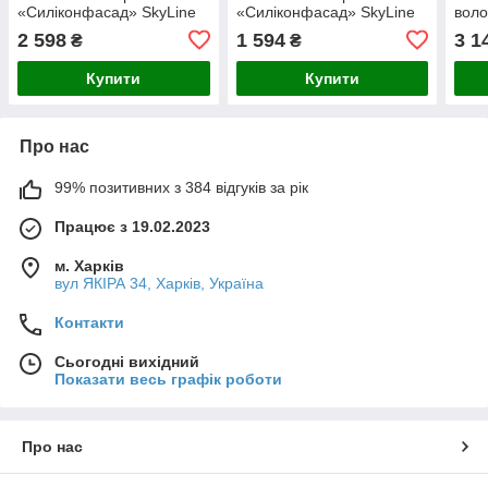
«Силіконфасад» SkyLine
«Силіконфасад» SkyLine
воло
4040-G30Y (C) Тисан 5л
4040-G30Y (C) Тисан 3л
R80B
2 598
1 594
3 1
₴
₴
Купити
Купити
Про нас
99% позитивних з 384 відгуків за рік
Працює з 19.02.2023
м. Харків
вул ЯКІРА 34, Харків, Україна
Контакти
Сьогодні вихідний
Показати весь графік роботи
Про нас