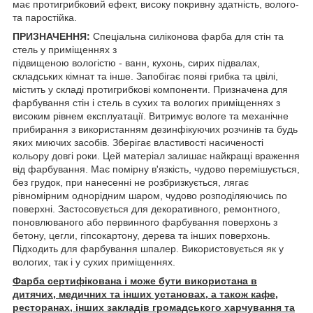
має протигрибковий ефект, високу покривну здатність, волого-
та паростійка.
ПРИЗНАЧЕННЯ:
Спеціальна силіконова фарба для стін та
стель у приміщеннях з
підвищеною вологістю - ванн, кухонь, сирих підвалах,
складських кімнат та інше. Запобігає появі грибка та цвілі,
містить у складі протигрибкові компоненти. Призначена для
фарбування стін і стель в сухих та вологих приміщеннях з
високим рівнем експлуатації. Витримує вологе та механічне
прибирання з використанням дезинфікуючих розчинів та будь
яких миючих засобів. Зберігає властивості насиченості
кольору довгі роки. Цей матеріал залишає найкращі враження
від фарбування. Має помірну в'язкість, чудово перемішується,
без грудок, при нанесенні не розбризкується, лягає
рівномірним однорідним шаром, чудово розподіляючись по
поверхні. Застосовується для декоративного, ремонтного,
поновлюваного або первинного фарбування поверхонь з
бетону, цегли, гіпсокартону, дерева та інших поверхонь.
Підходить для фарбування шпалер. Використовується як у
вологих, так і у сухих приміщеннях.
Фарба сертифікована і може бути використана в
дитячих, медичних та інших установах, а також кафе,
ресторанах, інших закладів громадського харчування та