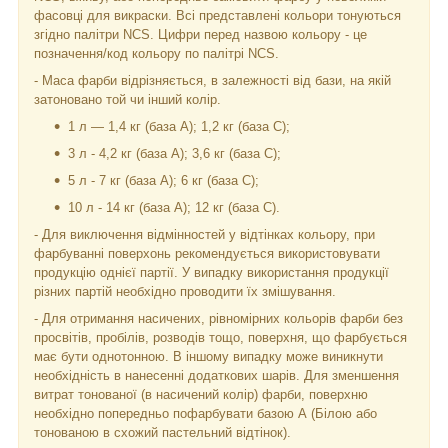
фасовці для викраски. Всі представлені кольори тонуються
згідно палітри NCS. Цифри перед назвою кольору - це
позначення/код кольору по палітрі NCS.
- Маса фарби відрізняється, в залежності від бази, на якій
затоновано той чи інший колір.
1 л — 1,4 кг (база А); 1,2 кг (база С);
3 л - 4,2 кг (база А); 3,6 кг (база C);
5 л - 7 кг (база А); 6 кг (база С);
10 л - 14 кг (база А); 12 кг (база С).
- Для виключення відмінностей у відтінках кольору, при
фарбуванні поверхонь рекомендується використовувати
продукцію однієї партії. У випадку використання продукції
різних партій необхідно проводити їх змішування.
- Для отримання насичених, рівномірних кольорів фарби без
просвітів, пробілів, розводів тощо, поверхня, що фарбується
має бути однотонною. В іншому випадку може виникнути
необхідність в нанесенні додаткових шарів. Для зменшення
витрат тонованої (в насичений колір) фарби, поверхню
необхідно попередньо пофарбувати базою А (Білою або
тонованою в схожий пастельний відтінок).