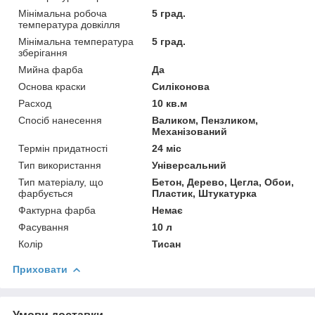
Мінімальна робоча
5 град.
температура довкілля
Мінімальна температура
5 град.
зберігання
Мийна фарба
Да
Основа краски
Силіконова
Расход
10 кв.м
Спосіб нанесення
Валиком, Пензликом,
Механізований
Термін придатності
24 міс
Тип використання
Універсальний
Тип матеріалу, що
Бетон, Дерево, Цегла, Обои,
фарбується
Пластик, Штукатурка
Фактурна фарба
Немає
Фасування
10 л
Колір
Тисан
Приховати