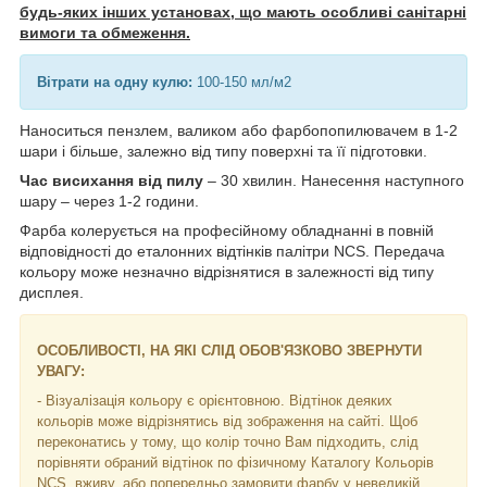
будь-яких інших установах, що мають особливі санітарні
вимоги та обмеження.
Вітрати на одну кулю:
100-150 мл/м2
Наноситься пензлем, валиком або фарбопопилювачем в 1-2
шари і більше, залежно від типу поверхні та її підготовки.
Час висихання від пилу
– 30 хвилин. Нанесення наступного
шару – через 1-2 години.
Фарба колерується на професійному обладнанні в повній
відповідності до еталонних відтінків палітри NCS. Передача
кольору може незначно відрізнятися в залежності від типу
дисплея.
ОСОБЛИВОСТІ, НА ЯКІ СЛІД ОБОВ'ЯЗКОВО ЗВЕРНУТИ
УВАГУ:
- Візуалізація кольору є орієнтовною. Відтінок деяких
кольорів може відрізнятись від зображення на сайті. Щоб
переконатись у тому, що колір точно Вам підходить, слід
порівняти обраний відтінок по фізичному Каталогу Кольорів
NCS, вживу, або попередньо замовити фарбу у невеликій