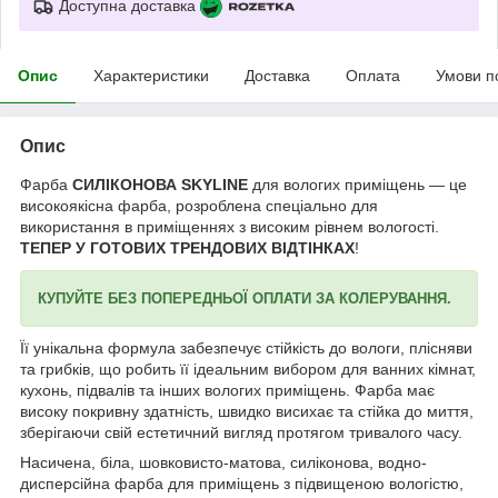
Доступна доставка
Опис
Характеристики
Доставка
Оплата
Умови п
Опис
Фарба
СИЛІКОНОВА SKYLINE
для вологих приміщень — це
високоякісна фарба, розроблена спеціально для
використання в приміщеннях з високим рівнем вологості.
ТЕПЕР У ГОТОВИХ ТРЕНДОВИХ ВІДТІНКАХ
!
КУПУЙТЕ БЕЗ ПОПЕРЕДНЬОЇ ОПЛАТИ ЗА КОЛЕРУВАННЯ.
Її унікальна формула забезпечує стійкість до вологи, плісняви
та грибків, що робить її ідеальним вибором для ванних кімнат,
кухонь, підвалів та інших вологих приміщень. Фарба має
високу покривну здатність, швидко висихає та стійка до миття,
зберігаючи свій естетичний вигляд протягом тривалого часу.
Насичена, біла, шовковисто-матова, силіконова, водно-
дисперсійна фарба для приміщень з підвищеною вологістю,