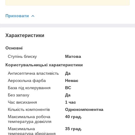
Приховати
Характеристики
Основні
Ступінь блиску
Матова
Користувальницькі характеристики
Антисептична властивість
Да
Аерозольна фарба
Немає
База під колерування
BC
Без запаху
Да
Час висихання
1 час
Кількість компонентів
Однокомпонентна
Максимальна робоча
40 град.
температура довкілля
Максимальна
35 град.
температура зберігання