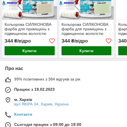
Кольорова СИЛІКОНОВА
Кольорова СИЛІКОНОВА
Кол
фарба для приміщень з
фарба для приміщень з
фарб
підвищеною вологістю
підвищеною вологістю
підв
миюча протигрибкова
миюча протигрибкова
миюч
344
344
340
₴/відро
₴/відро
матова емаль SkyLine
матова емаль SkyLine
мато
Кремін 1 л
Лессі 1 л
Грів
Купити
Купити
Про нас
99% позитивних з 384 відгуків за рік
Працює з 19.02.2023
м. Харків
вул ЯКІРА 34, Харків, Україна
Контакти
Сьогодні працює з 09:00 до 19:00