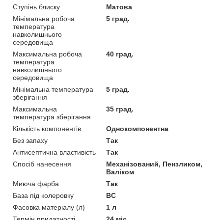
Ступінь блиску
Матова
Мінімальна робоча
5 град.
температура
навколишнього
середовища
Максимальна робоча
40 град.
температура
навколишнього
середовища
Мінімальна температура
5 град.
зберігання
Максимальна
35 град.
температура зберігання
Кількість компонентів
Однокомпонентна
Без запаху
Так
Антисептична властивість
Так
Спосіб нанесення
Механізований, Пензликом,
Валіком
Миюча фарба
Так
База під колеровку
BC
Фасовка матеріалу (л)
1 л
Термін придатності
24 міс