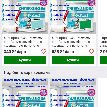
Кольорова СИЛІКОНОВА
Кольорова СИЛІКОНОВА
Фар
фарба для приміщень з
фарба для приміщень з
ванн
підвищеною вологістю
підвищеною вологістю
з пі
миюча протигрибкова
миюча протигрибкова
миюч
340
628
2 9
₴/відро
₴/відро
матова емаль SkyLine
матова емаль SkyLine
емал
Келайра 1 л
Груніс 1 л
Купити
Купити
Подібні товари компанії