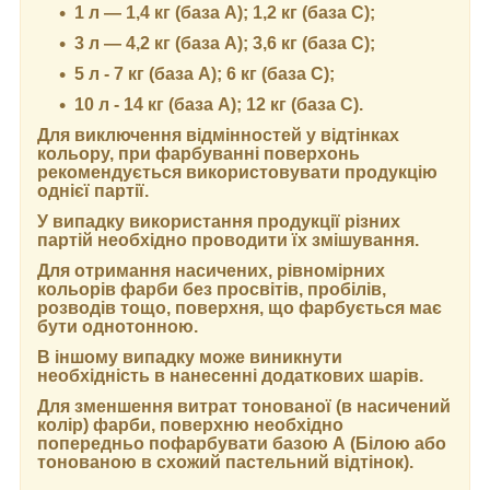
1 л — 1,4 кг (база А); 1,2 кг (база С);
3 л — 4,2 кг (база А); 3,6 кг (база C);
5 л - 7 кг (база А); 6 кг (база С);
10 л - 14 кг (база А); 12 кг (база С).
Для виключення відмінностей у відтінках
кольору, при фарбуванні поверхонь
рекомендується використовувати продукцію
однієї партії.
У випадку використання продукції різних
партій необхідно проводити їх змішування.
Для отримання насичених, рівномірних
кольорів фарби без просвітів, пробілів,
розводів тощо, поверхня, що фарбується має
бути однотонною.
В іншому випадку може виникнути
необхідність в нанесенні додаткових шарів.
Для зменшення витрат тонованої (в насичений
колір) фарби, поверхню необхідно
попередньо пофарбувати базою А (Білою або
тонованою в схожий пастельний відтінок).