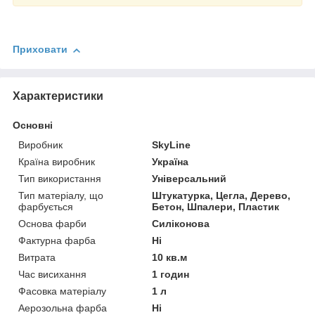
Приховати
Характеристики
Основні
Виробник
SkyLine
Країна виробник
Україна
Тип використання
Універсальний
Тип матеріалу, що
Штукатурка, Цегла, Дерево,
фарбується
Бетон, Шпалери, Пластик
Основа фарби
Силіконова
Фактурна фарба
Ні
Витрата
10 кв.м
Час висихання
1 годин
Фасовка матеріалу
1 л
Аерозольна фарба
Ні