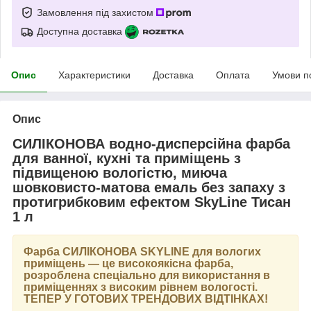
Замовлення під захистом
Доступна доставка
Опис
Характеристики
Доставка
Оплата
Умови п
Опис
СИЛІКОНОВА водно-дисперсійна фарба
для ванної, кухні та приміщень з
підвищеною вологістю, миюча
шовковисто-матова емаль без запаху з
протигрибковим ефектом SkyLine Тисан
1 л
Фарба
СИЛІКОНОВА SKYLINE
для вологих
приміщень — це високоякісна фарба,
розроблена спеціально для використання в
приміщеннях з високим рівнем вологості.
ТЕПЕР У ГОТОВИХ ТРЕНДОВИХ ВІДТІНКАХ
!