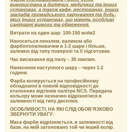
використана в дитячих, медичних та інших
установах, а також кафе, ресторанах, інших
закладів громадського харчування та будь-
яких інших установах, що мають особливі
санітарні вимоги та обмеження.
Витрати на один шар:
100-150 мл/м2
Наноситься пензлем, валиком або
фарбопопилювачем в 1-2 шари і більше,
залежно від типу поверхні та її підготовки.
Час висихання від пилу
– 30 хвилин.
Нанесення наступного шару
– через 1-2
години.
Фарба колерується на професійному
обладнанні в повній відповідності до
еталонних відтінків палітри NCS. Передача
кольору може незначно відрізнятися в
залежності від типу дисплея.
ОСОБЛИВОСТІ, НА ЯКІ СЛІД ОБОВ'ЯЗКОВО
ЗВЕРНУТИ УВАГУ:
Маса фарби відрізняється, в залежності від
бази, на якій затоновано той чи інший колір.