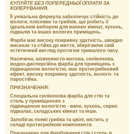
КУПУЙТЕ БЕЗ ПОПЕРЕДНЬОЇ ОПЛАТИ ЗА
КОЛЕРУВАННЯ.
Її унікальна формула забезпечує стійкість до
вологи, плісняви та грибків, що робить її
ідеальним вибором для ванних кімнат, кухонь,
підвалів та інших вологих приміщень.
Фарба має високу покривну здатність, швидко
висихає та стійка до миття, зберігаючи свій
естетичний вигляд протягом тривалого часу.
Насичена, шовковисто-матова, силіконова,
водно-дисперсійна фарба для приміщень з
підвищеною вологістю, має протигрибковий
ефект, високу покривну здатність, волого- та
паростійка.
ПРИЗНАЧЕННЯ:
Спеціальна силіконова фарба для стін та
стель у приміщеннях з
підвищеною вологістю - ванн, кухонь, сирих
підвалах, складських кімнат та інше.
Запобігає появі грибка та цвілі, містить у
складі протигрибкові компоненти.
Призначена для фарбування стін і стель в