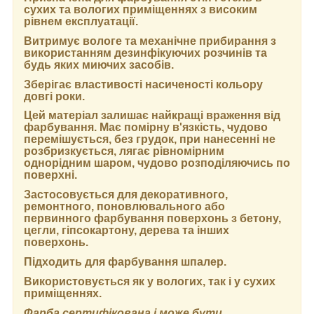
сухих та вологих приміщеннях з високим
рівнем експлуатації.
Витримує вологе та механічне прибирання з
використанням дезинфікуючих розчинів та
будь яких миючих засобів.
Зберігає властивості насиченості кольору
довгі роки.
Цей матеріал залишає найкращі враження від
фарбування. Має помірну в'язкість, чудово
перемішується, без грудок, при нанесенні не
розбризкується, лягає рівномірним
однорідним шаром, чудово розподіляючись по
поверхні.
Застосовується для декоративного,
ремонтного, поновлювального або
первинного фарбування поверхонь з бетону,
цегли, гіпсокартону, дерева та інших
поверхонь.
Підходить для фарбування шпалер.
Використовується як у вологих, так і у сухих
приміщеннях.
Фарба сертифікована і може бути