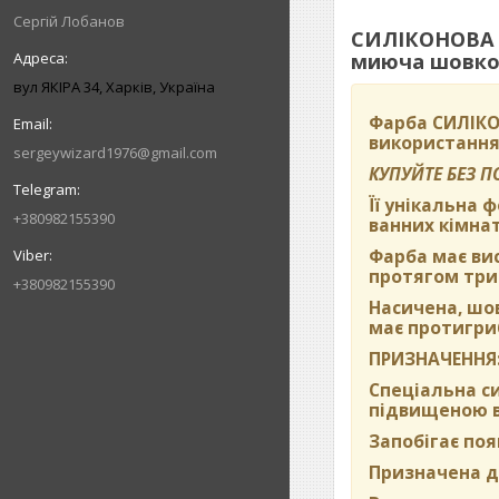
Сергій Лобанов
СИЛІКОНОВА в
миюча шовков
вул ЯКІРА 34, Харків, Україна
Фарба
СИЛІКО
використання
sergeywizard1976@gmail.com
КУПУЙТЕ БЕЗ 
Її унікальна 
+380982155390
ванних кімнат
Фарба має вис
протягом три
+380982155390
Насичена, шо
має протигриб
ПРИЗНАЧЕННЯ
Спеціальна си
підвищеною во
Запобігає поя
Призначена дл