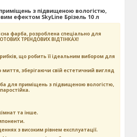
 приміщень з підвищеною вологістю,
им ефектом SkyLine Брізель 10 л
сна фарба, розроблена спеціально для
 ГОТОВИХ ТРЕНДОВИХ ВІДТІНКАХ
!
 грибків, що робить її ідеальним вибором для
о миття, зберігаючи свій естетичний вигляд
рба для приміщень з підвищеною вологістю,
паростійка.
кімнат та інше.
омпоненти.
щеннях з високим рівнем експлуатації.