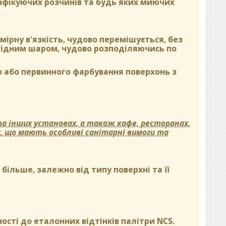
нфікуючих розчинів та будь яких миючих
ірну в'язкість, чудово перемішується, без
орідним шаром, чудово розподіляючись по
 або первинного фарбування поверхонь з
а інших установах, а також кафе, ресторанах,
х, що мають особливі санітарні вимоги та
ільше, залежно від типу поверхні та її
ості до еталонних відтінків палітри NCS.