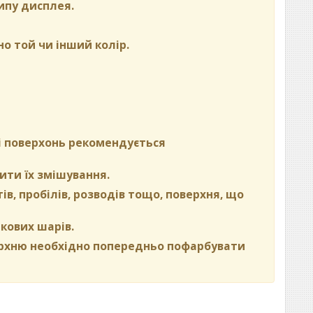
ипу дисплея.
но той чи інший колір.
ні поверхонь рекомендується
ити їх змішування.
в, пробілів, розводів тощо, поверхня, що
кових шарів.
ерхню необхідно попередньо пофарбувати