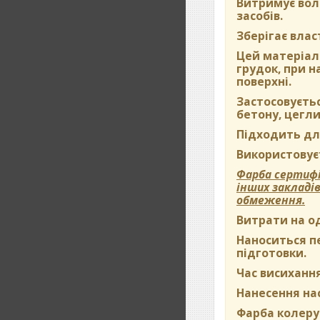
Витримує вол
засобів.
Зберігає влас
Цей матеріал 
грудок, при 
поверхні.
Застосовуєть
бетону, цегли
Підходить дл
Використовуєт
Фарба сертифі
інших закладі
обмеження.
Витрати на о
Наноситься пе
підготовки.
Час висихання
Нанесення на
Фарба колерує