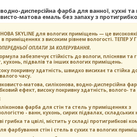
одно-дисперсійна фарба для ванної, кухні та
исто-матова емаль без запаху з протигрибков
НОВА SKYLINE
для вологих приміщень — це високоякі
 в приміщеннях з високим рівнем вологості.
ТЕПЕР У
ПОПЕРЕДНЬОЇ ОПЛАТИ ЗА КОЛЕРУВАННЯ.
формула забезпечує стійкість до вологи, плісняви та
, кухонь, підвалів та інших вологих приміщень.
оку покривну здатність, швидко висихає та стійка д
валого часу.
вковисто-матова, силіконова, водно-дисперсійна фа
ковий ефект, високу покривну здатність, волого- та 
:
ліконова фарба для стін та стель у приміщеннях з
логістю - ванн, кухонь, сирих підвалах, складських 
ві грибка та цвілі, містить у складі протигрибкові к
я фарбування стін і стель в сухих та вологих примі