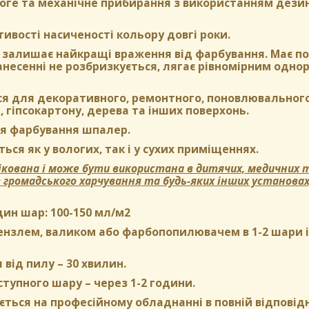
оге та механічне прибирання з використанням дези
тивості насиченості кольору довгі роки.
залишає найкращі враження від фарбування. Має пом
нанесенні не розбризкується, лягає рівномірним одн
ся для декоративного, ремонтного, поновлювального
, гіпсокартону, дерева та інших поверхонь.
я фарбування шпалер.
ься як у вологих, так і у сухих приміщеннях.
кована і може бути використана в дитячих, медичних т
в громадського харчування та будь-яких інших установа
дин шар:
100-150 мл/м2
нзлем, валиком або фарбопопилювачем в 1-2 шари і б
 від пилу
– 30 хвилин.
ступного шару
– через 1-2 години.
ться на професійному обладнанні в повній відповідн