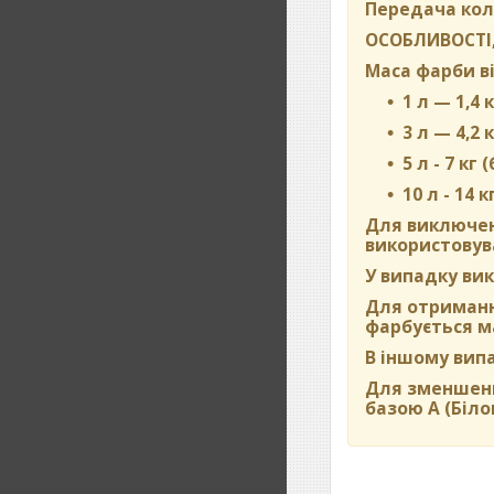
Передача кол
ОСОБЛИВОСТІ,
Маса фарби ві
1 л — 1,4 к
3 л — 4,2 к
5 л - 7 кг 
10 л - 14 к
Для виключен
використовува
У випадку вик
Для отримання
фарбується м
В іншому вип
Для зменшенн
базою А (Біло