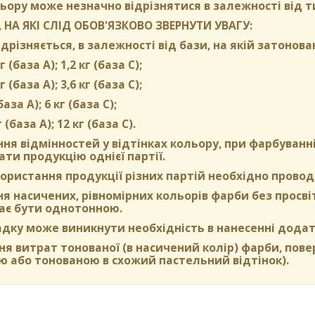
ьору може незначно відрізнятися в залежності від т
 НА ЯКІ СЛІД ОБОВ'ЯЗКОВО ЗВЕРНУТИ УВАГУ:
дрізняється, в залежності від бази, на якій затонова
г (база А); 1,2 кг (база С);
г (база А); 3,6 кг (база C);
(база А); 6 кг (база С);
г (база А); 12 кг (база С).
ня відмінностей у відтінках кольору, при фарбуван
ти продукцію однієї партії.
ористання продукції різних партій необхідно провод
 насичених, рівномірних кольорів фарби без просвіті
ає бути однотонною.
адку може виникнути необхідність в нанесенні додат
я витрат тонованої (в насичений колір) фарби, пов
ю або тонованою в схожий пастельний відтінок).