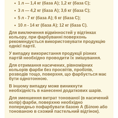
1 л — 1,4 кг (база А); 1,2 кг (база С);
3 л — 4,2 кг (база А); 3,6 кг (база C);
5 л - 7 кг (база А); 6 кг (база С);
10 л - 14 кг (база А); 12 кг (база С).
Для виключення відмінностей у відтінках
кольору, при фарбуванні поверхонь
рекомендується використовувати продукцію
однієї партії.
У випадку використання продукції різних
партій необхідно проводити їх змішування.
Для отримання насичених, рівномірних
кольорів фарби без просвітів, пробілів,
розводів тощо, поверхня, що фарбується має
бути однотонною.
В іншому випадку може виникнути
необхідність в нанесенні додаткових шарів.
Для зменшення витрат тонованої (в насичений
колір) фарби, поверхню необхідно
попередньо пофарбувати базою А (Білою або
тонованою в схожий пастельний відтінок).