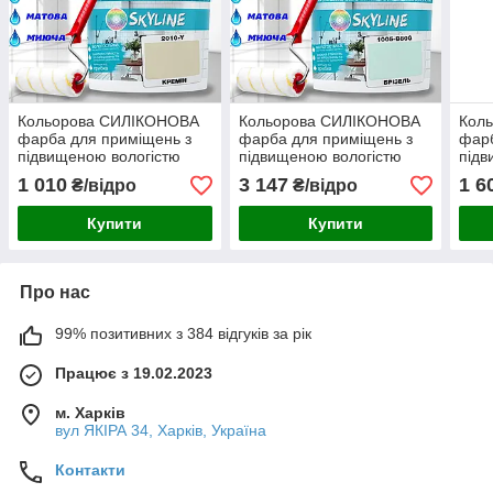
Кольорова СИЛІКОНОВА
Кольорова СИЛІКОНОВА
Кол
фарба для приміщень з
фарба для приміщень з
фарб
підвищеною вологістю
підвищеною вологістю
підв
миюча протигрибкова
миюча протигрибкова
миюч
1 010
3 147
1 6
₴/відро
₴/відро
матова емаль SkyLine
матова емаль SkyLine
мато
Кремін 3 л
Брізель 10 л
Бріз
Купити
Купити
Про нас
99% позитивних з 384 відгуків за рік
Працює з 19.02.2023
м. Харків
вул ЯКІРА 34, Харків, Україна
Контакти