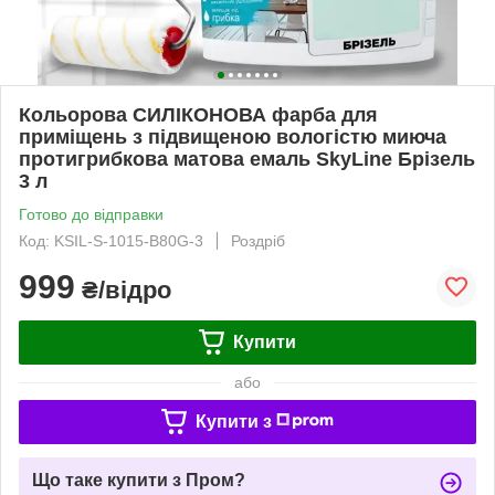
Кольорова СИЛІКОНОВА фарба для
приміщень з підвищеною вологістю миюча
протигрибкова матова емаль SkyLine Брізель
3 л
Готово до відправки
Код: KSIL-S-1015-B80G-3
Роздріб
999
₴/відро
Купити
або
Купити з
Що таке купити з Пром?