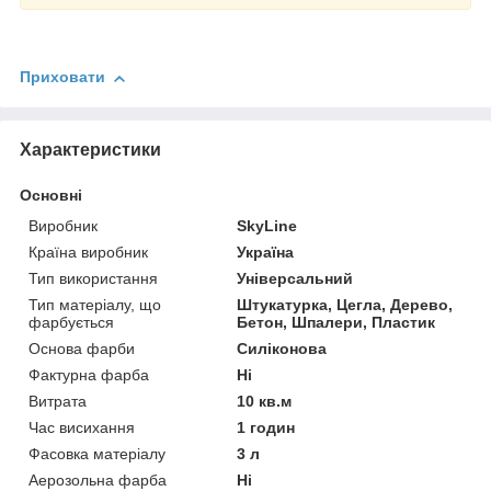
Приховати
Характеристики
Основні
Виробник
SkyLine
Країна виробник
Україна
Тип використання
Універсальний
Тип матеріалу, що
Штукатурка, Цегла, Дерево,
фарбується
Бетон, Шпалери, Пластик
Основа фарби
Силіконова
Фактурна фарба
Ні
Витрата
10 кв.м
Час висихання
1 годин
Фасовка матеріалу
3 л
Аерозольна фарба
Ні