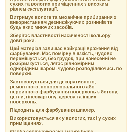
сухих та вологих приміщеннях з високим
рівнем експлуатації.
Витримує вологе та механічне прибирання з
використанням дезинфікуючих розчинів та
будь яких миючих засобів.
Зберігає властивості насиченості кольору
довгі роки.
Цей матеріал залишає найкращі враження від
фарбування. Має помірну в'язкість, чудово
перемішується, без грудок, при нанесенні не
розбризкується, лягає рівномірним
однорідним шаром, чудово розподіляючись по
поверхні.
Застосовується для декоративного,
ремонтного, поновлювального або
первинного фарбування поверхонь з бетону,
цегли, гіпсокартону, дерева та інших
поверхонь.
Підходить для фарбування шпалер.
Використовується як у вологих, так і у сухих
приміщеннях.
Фарба сертифікована і може бути