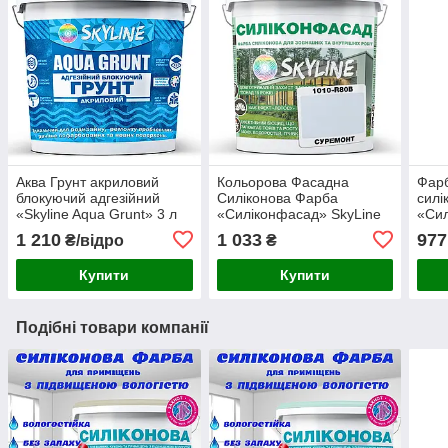
Аква Грунт акриловий
Кольорова Фасадна
Фар
блокуючий адгезійний
Силіконова Фарба
силі
«Skyline Aqua Grunt» 3 л
«Силіконфасад» SkyLine
«Си
(для пофарбованих
1010-R80B Суремонт 3л
ефек
1 210
1 033
977
₴/відро
₴
поверхонь)
4.2 к
Купити
Купити
Подібні товари компанії