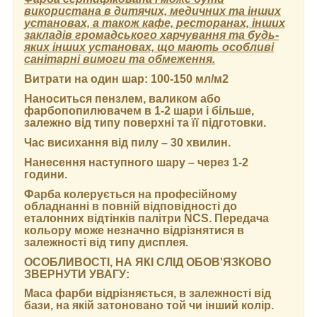
використана в дитячих, медичних та інших
установах, а також кафе, ресторанах, інших
закладів громадського харчування та будь-
яких інших установах, що мають особливі
санітарні вимоги та обмеження.
Витрати на один шар:
100-150 мл/м2
Наноситься пензлем, валиком або
фарбопопилювачем в 1-2 шари і більше,
залежно від типу поверхні та її підготовки.
Час висихання від пилу
– 30 хвилин.
Нанесення наступного шару
– через 1-2
години.
Фарба колерується на професійному
обладнанні в повній відповідності до
еталонних відтінків палітри NCS. Передача
кольору може незначно відрізнятися в
залежності від типу дисплея.
ОСОБЛИВОСТІ, НА ЯКІ СЛІД ОБОВ'ЯЗКОВО
ЗВЕРНУТИ УВАГУ:
Маса фарби відрізняється, в залежності від
бази, на якій затоновано той чи інший колір.