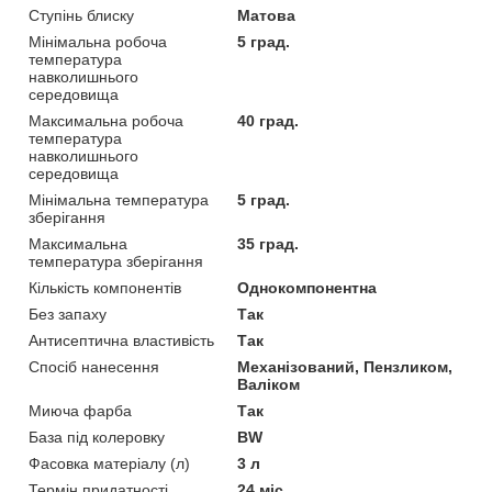
Ступінь блиску
Матова
Мінімальна робоча
5 град.
температура
навколишнього
середовища
Максимальна робоча
40 град.
температура
навколишнього
середовища
Мінімальна температура
5 град.
зберігання
Максимальна
35 град.
температура зберігання
Кількість компонентів
Однокомпонентна
Без запаху
Так
Антисептична властивість
Так
Спосіб нанесення
Механізований, Пензликом,
Валіком
Миюча фарба
Так
База під колеровку
BW
Фасовка матеріалу (л)
3 л
Термін придатності
24 міс