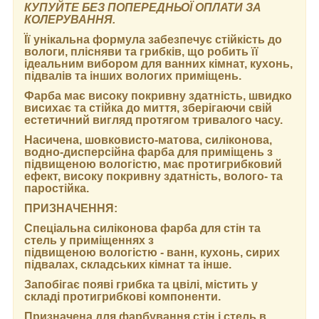
КУПУЙТЕ БЕЗ ПОПЕРЕДНЬОЇ ОПЛАТИ ЗА
КОЛЕРУВАННЯ.
Її унікальна формула забезпечує стійкість до
вологи, плісняви та грибків, що робить її
ідеальним вибором для ванних кімнат, кухонь,
підвалів та інших вологих приміщень.
Фарба має високу покривну здатність, швидко
висихає та стійка до миття, зберігаючи свій
естетичний вигляд протягом тривалого часу.
Насичена, шовковисто-матова, силіконова,
водно-дисперсійна фарба для приміщень з
підвищеною вологістю, має протигрибковий
ефект, високу покривну здатність, волого- та
паростійка.
ПРИЗНАЧЕННЯ:
Спеціальна силіконова фарба для стін та
стель у приміщеннях з
підвищеною вологістю - ванн, кухонь, сирих
підвалах, складських кімнат та інше.
Запобігає появі грибка та цвілі, містить у
складі протигрибкові компоненти.
Призначена для фарбування стін і стель в