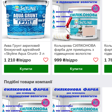
Аква Грунт акриловий
Кольорова СИЛІКОНОВА
Кол
блокуючий адгезійний
фарба для приміщень з
фарб
«Skyline Aqua Grunt» 3 л
підвищеною вологістю
підв
(для пофарбованих
миюча протигрибкова
миюч
1 210
999
1 7
₴/відро
₴/відро
поверхонь)
матова емаль SkyLine
мато
Грівальд 3 л
Капе
Купити
Купити
Подібні товари компанії