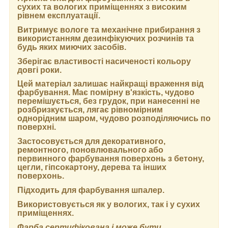
сухих та вологих приміщеннях з високим
рівнем експлуатації.
Витримує вологе та механічне прибирання з
використанням дезинфікуючих розчинів та
будь яких миючих засобів.
Зберігає властивості насиченості кольору
довгі роки.
Цей матеріал залишає найкращі враження від
фарбування. Має помірну в'язкість, чудово
перемішується, без грудок, при нанесенні не
розбризкується, лягає рівномірним
однорідним шаром, чудово розподіляючись по
поверхні.
Застосовується для декоративного,
ремонтного, поновлювального або
первинного фарбування поверхонь з бетону,
цегли, гіпсокартону, дерева та інших
поверхонь.
Підходить для фарбування шпалер.
Використовується як у вологих, так і у сухих
приміщеннях.
Фарба сертифікована і може бути