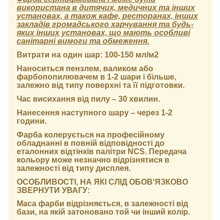
використана в дитячих, медичних та інших
установах, а також кафе, ресторанах, інших
закладів громадського харчування та будь-
яких інших установах, що мають особливі
санітарні вимоги та обмеження.
Витрати на один шар:
100-150 мл/м2
Наноситься пензлем, валиком або
фарбопопилювачем в 1-2 шари і більше,
залежно від типу поверхні та її підготовки.
Час висихання від пилу
– 30 хвилин.
Нанесення наступного шару
– через 1-2
години.
Фарба колерується на професійному
обладнанні в повній відповідності до
еталонних відтінків палітри NCS. Передача
кольору може незначно відрізнятися в
залежності від типу дисплея.
ОСОБЛИВОСТІ, НА ЯКІ СЛІД ОБОВ'ЯЗКОВО
ЗВЕРНУТИ УВАГУ:
Маса фарби відрізняється, в залежності від
бази, на якій затоновано той чи інший колір.