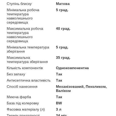
Ступінь блиску
Матова
Мінімальна робоча
5 град.
температура
навколишнього
середовища
Максимальна робоча
40 град.
температура
навколишнього
середовища
Мінімальна температура
5 град.
зберігання
Максимальна
35 град.
температура зберігання
Кількість компонентів
Однокомпонентна
Без запаху
Так
Антисептична властивість
Так
Спосіб нанесення
Механізований, Пензликом,
Валіком
Миюча фарба
Так
База під колеровку
BW
Фасовка матеріалу (л)
3 л
Термін придатності
24 міс