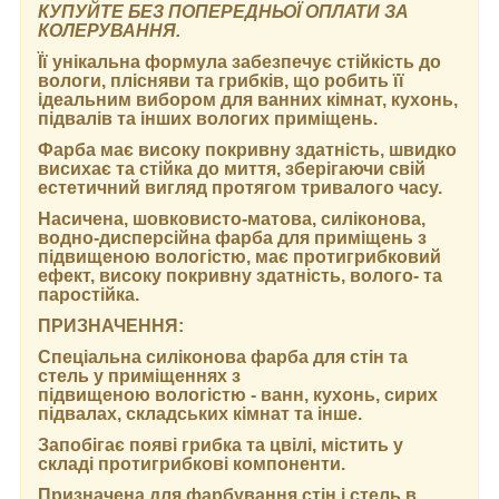
КУПУЙТЕ БЕЗ ПОПЕРЕДНЬОЇ ОПЛАТИ ЗА
КОЛЕРУВАННЯ.
Її унікальна формула забезпечує стійкість до
вологи, плісняви та грибків, що робить її
ідеальним вибором для ванних кімнат, кухонь,
підвалів та інших вологих приміщень.
Фарба має високу покривну здатність, швидко
висихає та стійка до миття, зберігаючи свій
естетичний вигляд протягом тривалого часу.
Насичена, шовковисто-матова, силіконова,
водно-дисперсійна фарба для приміщень з
підвищеною вологістю, має протигрибковий
ефект, високу покривну здатність, волого- та
паростійка.
ПРИЗНАЧЕННЯ:
Спеціальна силіконова фарба для стін та
стель у приміщеннях з
підвищеною вологістю - ванн, кухонь, сирих
підвалах, складських кімнат та інше.
Запобігає появі грибка та цвілі, містить у
складі протигрибкові компоненти.
Призначена для фарбування стін і стель в