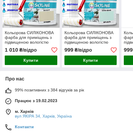
Кольорова СИЛІКОНОВА
Кольорова СИЛІКОНОВА
Кол
фарба для приміщень з
фарба для приміщень з
фарб
підвищеною вологістю
підвищеною вологістю
підв
миюча протигрибкова
миюча протигрибкова
миюч
1 010
999
999
₴/відро
₴/відро
матова емаль SkyLine
матова емаль SkyLine
мато
Кремін 3 л
Брізель 3 л
Грів
Купити
Купити
Про нас
99% позитивних з 384 відгуків за рік
Працює з 19.02.2023
м. Харків
вул ЯКІРА 34, Харків, Україна
Контакти