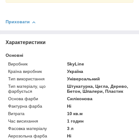
Приховати
Характеристики
Основні
Виробник
SkyLine
Країна виробник
Україна
Тип використання
Універсальний
Тип матеріалу, що
Штукатурка, Цегла, Дерево,
фарбується
Бетон, Шпалери, Пластик
Основа фарби
Силіконова
Фактурна фарба
Ні
Витрата
10 кв.м
Час висихання
1 годин
Фасовка матеріалу
3 л
Аерозольна фарба
Ні