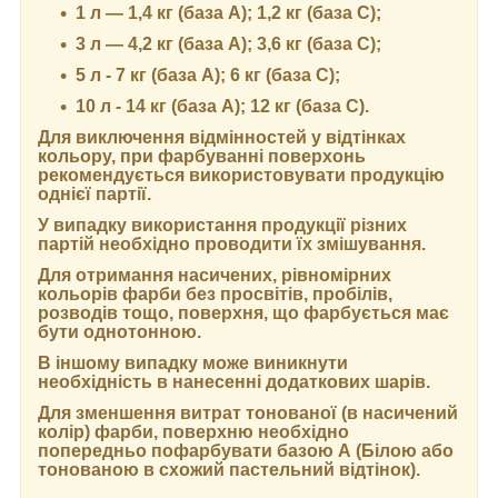
1 л — 1,4 кг (база А); 1,2 кг (база С);
3 л — 4,2 кг (база А); 3,6 кг (база C);
5 л - 7 кг (база А); 6 кг (база С);
10 л - 14 кг (база А); 12 кг (база С).
Для виключення відмінностей у відтінках
кольору, при фарбуванні поверхонь
рекомендується використовувати продукцію
однієї партії.
У випадку використання продукції різних
партій необхідно проводити їх змішування.
Для отримання насичених, рівномірних
кольорів фарби без просвітів, пробілів,
розводів тощо, поверхня, що фарбується має
бути однотонною.
В іншому випадку може виникнути
необхідність в нанесенні додаткових шарів.
Для зменшення витрат тонованої (в насичений
колір) фарби, поверхню необхідно
попередньо пофарбувати базою А (Білою або
тонованою в схожий пастельний відтінок).