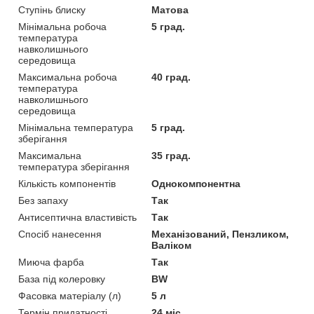
Ступінь блиску
Матова
Мінімальна робоча
5 град.
температура
навколишнього
середовища
Максимальна робоча
40 град.
температура
навколишнього
середовища
Мінімальна температура
5 град.
зберігання
Максимальна
35 град.
температура зберігання
Кількість компонентів
Однокомпонентна
Без запаху
Так
Антисептична властивість
Так
Спосіб нанесення
Механізований, Пензликом,
Валіком
Миюча фарба
Так
База під колеровку
BW
Фасовка матеріалу (л)
5 л
Термін придатності
24 міс