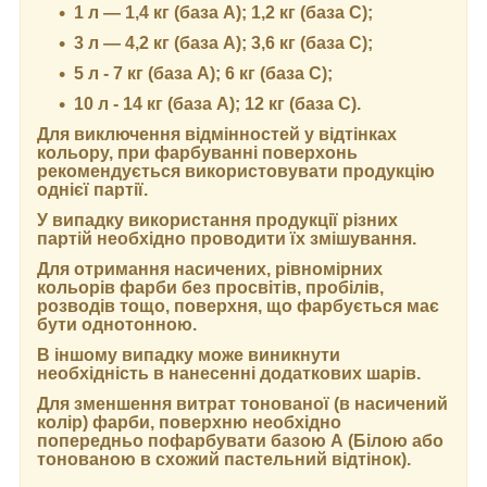
1 л — 1,4 кг (база А); 1,2 кг (база С);
3 л — 4,2 кг (база А); 3,6 кг (база C);
5 л - 7 кг (база А); 6 кг (база С);
10 л - 14 кг (база А); 12 кг (база С).
Для виключення відмінностей у відтінках
кольору, при фарбуванні поверхонь
рекомендується використовувати продукцію
однієї партії.
У випадку використання продукції різних
партій необхідно проводити їх змішування.
Для отримання насичених, рівномірних
кольорів фарби без просвітів, пробілів,
розводів тощо, поверхня, що фарбується має
бути однотонною.
В іншому випадку може виникнути
необхідність в нанесенні додаткових шарів.
Для зменшення витрат тонованої (в насичений
колір) фарби, поверхню необхідно
попередньо пофарбувати базою А (Білою або
тонованою в схожий пастельний відтінок).