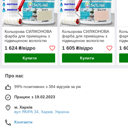
Кольорова СИЛІКОНОВА
Кольорова СИЛІКОНОВА
Кол
фарба для приміщень з
фарба для приміщень з
фарб
підвищеною вологістю
підвищеною вологістю
підв
миюча протигрибкова
миюча протигрибкова
миюч
1 624
1 605
1 6
₴/відро
₴/відро
матова емаль SkyLine
матова емаль SkyLine
мато
Кремін 5 л
Грівальд 5 л
Бріз
Купити
Купити
Про нас
99% позитивних з 384 відгуків за рік
Працює з 19.02.2023
м. Харків
вул ЯКІРА 34, Харків, Україна
Контакти