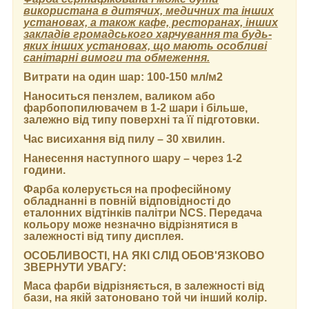
використана в дитячих, медичних та інших
установах, а також кафе, ресторанах, інших
закладів громадського харчування та будь-
яких інших установах, що мають особливі
санітарні вимоги та обмеження.
Витрати на один шар:
100-150 мл/м2
Наноситься пензлем, валиком або
фарбопопилювачем в 1-2 шари і більше,
залежно від типу поверхні та її підготовки.
Час висихання від пилу
– 30 хвилин.
Нанесення наступного шару
– через 1-2
години.
Фарба колерується на професійному
обладнанні в повній відповідності до
еталонних відтінків палітри NCS. Передача
кольору може незначно відрізнятися в
залежності від типу дисплея.
ОСОБЛИВОСТІ, НА ЯКІ СЛІД ОБОВ'ЯЗКОВО
ЗВЕРНУТИ УВАГУ:
Маса фарби відрізняється, в залежності від
бази, на якій затоновано той чи інший колір.