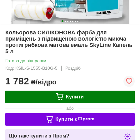
Кольорова СИЛІКОНОВА фарба для
приміщень з підвищеною вологістю миюча
протигрибкова матова емаль SkyLine Капель
5 л
Готово до відправки
Код: KSIL-S-1555-B10G-5
Роздріб
1 782
₴/відро
Купити
або
Купити з
Що таке купити з Пром?