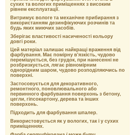
сухих та вологих приміщеннях з високим
рівнем експлуатації.
Витримує вологе та механічне прибирання з
використанням дезинфікуючих розчинів та
будь яких миючих засобів.
Зберігає властивості насиченості кольору
довгі роки.
Цей матеріал залишає найкращі враження від
фарбування. Має помірну в'язкість, чудово
перемішується, без грудок, при нанесенні не
розбризкується, лягає рівномірним
однорідним шаром, чудово розподіляючись по
поверхні.
Застосовується для декоративного,
ремонтного, поновлювального або
первинного фарбування поверхонь з бетону,
цегли, гіпсокартону, дерева та інших
поверхонь.
Підходить для фарбування шпалер.
Використовується як у вологих, так і у сухих
приміщеннях.
Фарба сертифікована і може бути