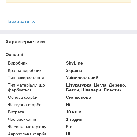
Приховати
Характеристики
Основні
Виробник
SkyLine
Країна виробник
Україна
Тип використання
Універсальний
Тип матеріалу, що
Штукатурка, Цегла, Дерево,
фарбується
Бетон, Шпалери, Пластик
Основа фарби
Силіконова
Фактурна фарба
Ні
Витрата
10 кв.м
Час висихання
1 годин
Фасовка матеріалу
5 л
Аерозольна фарба
Ні