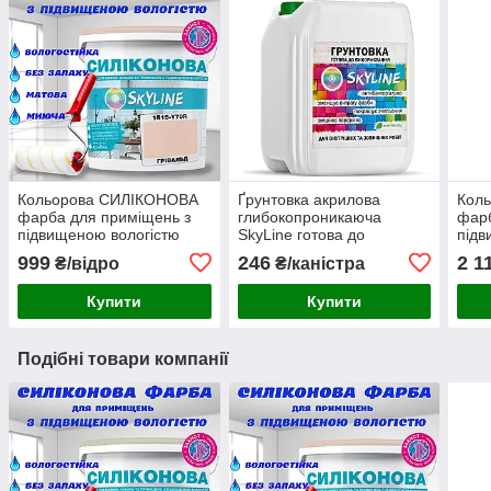
Кольорова СИЛІКОНОВА
Ґрунтовка акрилова
Кол
фарба для приміщень з
глибокопроникаюча
фарб
підвищеною вологістю
SkyLine готова до
підв
миюча протигрибкова
застосування 5л
миюч
999
246
2 1
₴/відро
₴/каністра
матова емаль SkyLine
мато
Грівальд 3 л
Туме
Купити
Купити
Подібні товари компанії