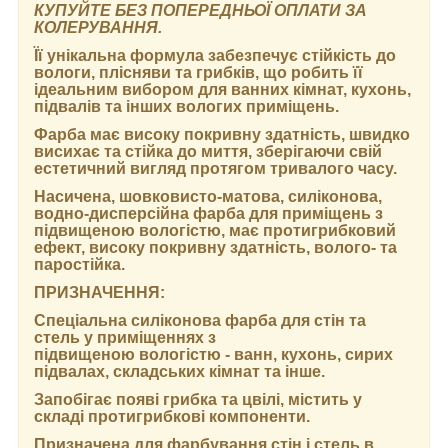
КУПУЙТЕ БЕЗ ПОПЕРЕДНЬОЇ ОПЛАТИ ЗА
КОЛЕРУВАННЯ.
Її унікальна формула забезпечує стійкість до
вологи, плісняви та грибків, що робить її
ідеальним вибором для ванних кімнат, кухонь,
підвалів та інших вологих приміщень.
Фарба має високу покривну здатність, швидко
висихає та стійка до миття, зберігаючи свій
естетичний вигляд протягом тривалого часу.
Насичена, шовковисто-матова, силіконова,
водно-дисперсійна фарба для приміщень з
підвищеною вологістю, має протигрибковий
ефект, високу покривну здатність, волого- та
паростійка.
ПРИЗНАЧЕННЯ:
Спеціальна силіконова фарба для стін та
стель у приміщеннях з
підвищеною вологістю - ванн, кухонь, сирих
підвалах, складських кімнат та інше.
Запобігає появі грибка та цвілі, містить у
складі протигрибкові компоненти.
Призначена для фарбування стін і стель в