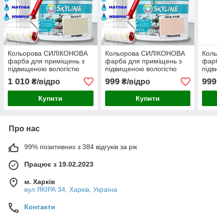
Кольорова СИЛІКОНОВА
Кольорова СИЛІКОНОВА
Кол
фарба для приміщень з
фарба для приміщень з
фарб
підвищеною вологістю
підвищеною вологістю
підв
миюча протигрибкова
миюча протигрибкова
миюч
1 010
999
999
₴/відро
₴/відро
матова емаль SkyLine
матова емаль SkyLine
мато
Кремін 3 л
Грівальд 3 л
Бріз
Купити
Купити
Про нас
99% позитивних з 384 відгуків за рік
Працює з 19.02.2023
м. Харків
вул ЯКІРА 34, Харків, Україна
Контакти