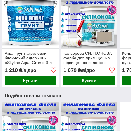
Аква Грунт акриловий
Кольорова СИЛІКОНОВА
Кол
блокуючий адгезійний
фарба для приміщень з
фарб
«Skyline Aqua Grunt» 3 л
підвищеною вологістю
підв
(для пофарбованих
миюча протигрибкова
миюч
1 210
1 079
1 7
₴/відро
₴/відро
поверхонь)
матова емаль SkyLine
мато
Делантель 3 л
Капе
Купити
Купити
Подібні товари компанії