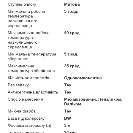
Ступінь блиску
Матова
Мінімальна робоча
5 град.
температура
навколишнього
середовища
Максимальна робоча
40 град.
температура
навколишнього
середовища
Мінімальна температура
5 град.
зберігання
Максимальна
35 град.
температура зберігання
Кількість компонентів
Однокомпонентна
Без запаху
Так
Антисептична властивість
Так
Спосіб нанесення
Механізований, Пензликом,
Валіком
Миюча фарба
Так
База під колеровку
BW
Фасовка матеріалу (л)
3 л
Термін придатності
24 міс