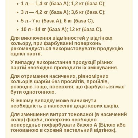
1 л — 1,4 кг (база А); 1,2 кг (база С);
3 л — 4,2 кг (база А); 3,6 кг (база C);
5 л - 7 кг (база А); 6 кг (база С);
10 л - 14 кг (база А); 12 кг (база С).
Для виключення відмінностей у відтінках
кольору, при фарбуванні поверхонь
рекомендується використовувати продукцію
однієї партії.
У випадку використання продукції різних
партій необхідно проводити їх змішування.
Для отримання насичених, рівномірних
кольорів фарби без просвітів, пробілів,
розводів тощо, поверхня, що фарбується має
бути однотонною.
В іншому випадку може виникнути
необхідність в нанесенні додаткових шарів.
Для зменшення витрат тонованої (в насичений
колір) фарби, поверхню необхідно
попередньо пофарбувати базою А (Білою або
тонованою в схожий пастельний відтінок).