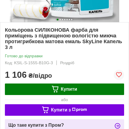
Кольорова СИЛІКОНОВА фарба для
приміщень з підвищеною вологістю миюча
протигрибкова матова емаль SkyLine Капель
3 л
Готово до відправки
Код: KSIL-S-1555-B10G-3
Роздріб
1 106
₴/відро
Купити
або
Купити з
Що таке купити з Пром?