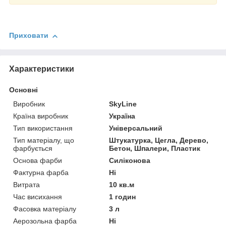
Приховати
Характеристики
Основні
Виробник
SkyLine
Країна виробник
Україна
Тип використання
Універсальний
Тип матеріалу, що
Штукатурка, Цегла, Дерево,
фарбується
Бетон, Шпалери, Пластик
Основа фарби
Силіконова
Фактурна фарба
Ні
Витрата
10 кв.м
Час висихання
1 годин
Фасовка матеріалу
3 л
Аерозольна фарба
Ні