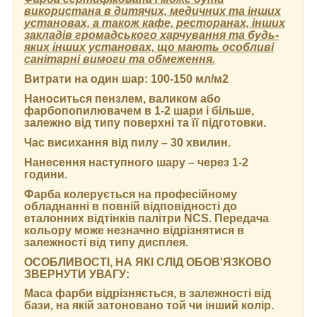
використана в дитячих, медичних та інших
установах, а також кафе, ресторанах, інших
закладів громадського харчування та будь-
яких інших установах, що мають особливі
санітарні вимоги та обмеження.
Витрати на один шар:
100-150 мл/м2
Наноситься пензлем, валиком або
фарбопопилювачем в 1-2 шари і більше,
залежно від типу поверхні та її підготовки.
Час висихання від пилу
– 30 хвилин.
Нанесення наступного шару
– через 1-2
години.
Фарба колерується на професійному
обладнанні в повній відповідності до
еталонних відтінків палітри NCS. Передача
кольору може незначно відрізнятися в
залежності від типу дисплея.
ОСОБЛИВОСТІ, НА ЯКІ СЛІД ОБОВ'ЯЗКОВО
ЗВЕРНУТИ УВАГУ:
Маса фарби відрізняється, в залежності від
бази, на якій затоновано той чи інший колір.