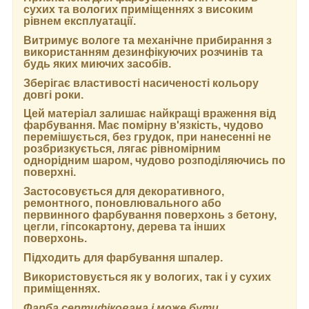
сухих та вологих приміщеннях з високим
рівнем експлуатації.
Витримує вологе та механічне прибирання з
використанням дезинфікуючих розчинів та
будь яких миючих засобів.
Зберігає властивості насиченості кольору
довгі роки.
Цей матеріал залишає найкращі враження від
фарбування. Має помірну в'язкість, чудово
перемішується, без грудок, при нанесенні не
розбризкується, лягає рівномірним
однорідним шаром, чудово розподіляючись по
поверхні.
Застосовується для декоративного,
ремонтного, поновлювального або
первинного фарбування поверхонь з бетону,
цегли, гіпсокартону, дерева та інших
поверхонь.
Підходить для фарбування шпалер.
Використовується як у вологих, так і у сухих
приміщеннях.
Фарба сертифікована і може бути