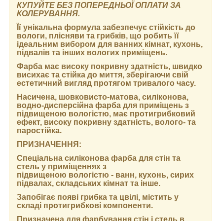
КУПУЙТЕ БЕЗ ПОПЕРЕДНЬОЇ ОПЛАТИ ЗА
КОЛЕРУВАННЯ.
Її унікальна формула забезпечує стійкість до
вологи, плісняви та грибків, що робить її
ідеальним вибором для ванних кімнат, кухонь,
підвалів та інших вологих приміщень.
Фарба має високу покривну здатність, швидко
висихає та стійка до миття, зберігаючи свій
естетичний вигляд протягом тривалого часу.
Насичена, шовковисто-матова, силіконова,
водно-дисперсійна фарба для приміщень з
підвищеною вологістю, має протигрибковий
ефект, високу покривну здатність, волого- та
паростійка.
ПРИЗНАЧЕННЯ:
Спеціальна силіконова фарба для стін та
стель у приміщеннях з
підвищеною вологістю - ванн, кухонь, сирих
підвалах, складських кімнат та інше.
Запобігає появі грибка та цвілі, містить у
складі протигрибкові компоненти.
Призначена для фарбування стін і стель в